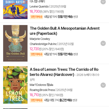
다니엘 나예리
Levine Querido
|
2025년 09월
18,700
원 (38% 할인 / 190원)
내일 밤 11시
잠들기전 배송
양탄자배송
변경
The Golden Bull: A Mesopotamian Advent
ure (Paperback)
Marjorie Cowley
Charlesbridge Pub Inc
|
2012년 02월
12,720
원 (20% 할인 / 640원)
내일 밤 11시
잠들기전 배송
양탄자배송
변경
A Sea of Lemon Trees: The Corrido of Ro
berto Alvarez (Hardcover)
- 2026 뉴베리 아너 수
상작
Mar? Dolores 햓uila
Roaring Brook Press
|
2025년 09월
18,710
원 (35% 할인 / 190원)
내일 아침 7시
출근전 배송
양탄자배송
변경