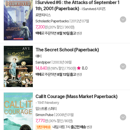
I Survived #6 : the Attacks of September 1
1th, 2001 (Paperback)
-
I Survived 시리즈
로렌 타시스
Scholastic Paperbacks
|
2012년 07월
7,200
원 (20% 할인 / 360원)
택배
로 주문하면
8월 10일 출고
변경
The Secret School (Paperback)
애비
Sandpiper
|
2003년 08월
14,840
8.0
원 (18% 할인 / 750원)
택배
로 주문하면
8월 13일 출고
변경
Call It Courage (Mass Market Paperback)
- 1941 Newbery
암스트롱 스퍼리
Simon Pulse
|
2008년 01월
7,770
원 (30% 할인 / 80원)
내일 아침 7시
출근전 배송
양탄자배송
변경