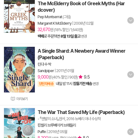
The McElderry Book of Greek Myths (Har
dcover)
Pep Montserrat
(그림)
Margaret K McElderry
|
2008년 02월
32,670
원 (18% 할인 / 1,640원)
택배
로 주문하면
8월 13일 출고
변경
A Single Shard: A Newbery Award Winner
(Paperback)
린다 수 박
Sandpiper
|
2011년 01월
9,000
9.5
원 (40% 할인 / 90원)
내일 밤 11시
잠들기전 배송
양탄자배송
변경
미리보기
The War That Saved My Life (Paperback)
- 『맨발의 소녀』원서, 2016 뉴베리 아너 수상작
킴벌리 브루베이커 브래들리
Puffin
|
2016년 05월