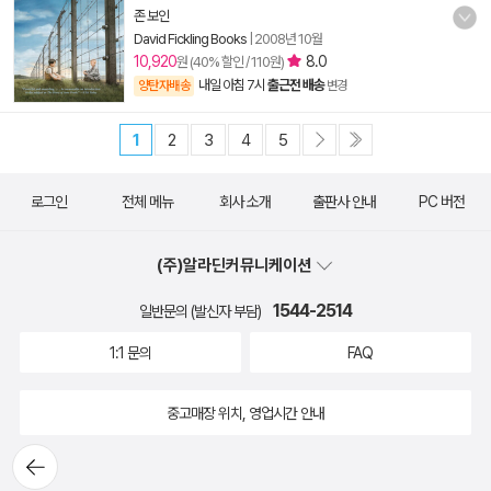
존 보인
David Fickling Books
|
2008년 10월
10,920
8.0
원 (40% 할인 / 110원)
내일 아침 7시
출근전 배송
양탄자배송
변경
1
2
3
4
5
로그인
전체 메뉴
회사 소개
출판사 안내
PC 버전
(주)알라딘커뮤니케이션
1544-2514
일반문의 (발신자 부담)
1:1 문의
FAQ
중고매장 위치, 영업시간 안내
뒤로가
기