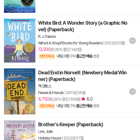
White Bird: A Wonder Story (a Graphic No
vel) (Paperback)
R. J. Palacio
Alfred A. Knopf Books for Young Readers
|
2022년 03월
13,500
원 (35% 할인 / 140원)
내일 아침 7시
출근전 배송
양탄자배송
변경
Dead End in Norvelt: (Newbery Medal Win
ner) (Paperback)
잭 갠토스
Feiwel & Friends
|
2013년 05월
9,750
8.0
원 (35% 할인 / 100원)
내일 아침 7시
출근전 배송
양탄자배송
변경
Brother's Keeper (Paperback)
Lee, Julie
Holiday House
|
2022년 07월