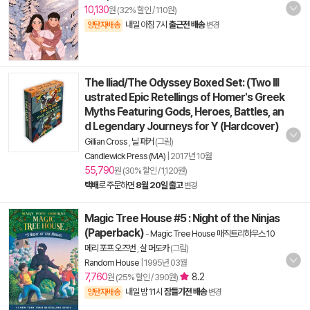
10,130
원 (32% 할인 / 110원)
내일 아침 7시
출근전 배송
양탄자배송
변경
The Iliad/The Odyssey Boxed Set: (Two Ill
ustrated Epic Retellings of Homer's Greek
Myths Featuring Gods, Heroes, Battles, an
d Legendary Journeys for Y (Hardcover)
Gillian Cross
,
닐 패커
(그림)
Candlewick Press (MA)
|
2017년 10월
55,790
원 (30% 할인 / 1,120원)
택배
로 주문하면
8월 20일 출고
변경
Magic Tree House #5 : Night of the Ninjas
(Paperback)
-
Magic Tree House 매직트리하우스 10
메리 포프 오즈번
,
살 머도카
(그림)
Random House
|
1995년 03월
7,760
8.2
원 (25% 할인 / 390원)
내일 밤 11시
잠들기전 배송
양탄자배송
변경