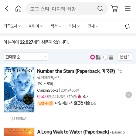
외국도서
어린이
픽션
역사
전체
이 분야에
22,827
개의 상품이 있습니다.
옵션
1
Number the Stars (Paperback, 미국판)
- 『별
을 헤아리며』원서
로이스 로리
Clarion Books
|
2011년 05월
6,500
8.7
원 (44% 할인 / 70원)
내일 아침 7시
출근전 배송
양탄자배송
변경
미리보기
A Long Walk to Water (Paperback)
- Based o