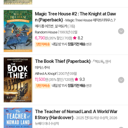
Magic Tree House #2 : The Knight at Daw
n (Paperback)
-
Magic Tree House 매직트리하우스 7
메리 폽 어즈번
,
살 머도카
(그림)
Random House
|
1993년 02월
6,790
8.2
원 (35% 할인 / 70원)
내일 밤 11시
잠들기전 배송
양탄자배송
변경
The Book Thief (Paperback)
- 『책도둑』 원서
마커스 주삭
Alfred A. Knopf
|
2007년 09월
11,500
9.3
원 (35% 할인 / 120원)
내일 밤 11시
잠들기전 배송
양탄자배송
변경
The Teacher of Nomad Land: A World War
II Story (Hardcover)
- 2025 전미도서상 수상작, 2026
뉴베리 아너 수상작