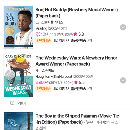
Bud, Not Buddy: (Newbery Medal Winner)
(Paperback)
크리스토퍼 폴 커티스
Yearling
|
2002년 01월
7,540
8.8
원 (44% 할인 / 80원)
내일 아침 7시
출근전 배송
양탄자배송
변경
The Wednesday Wars: A Newbery Honor
Award Winner (Paperback)
게리 D. 슈미트
Houghton Mifflin Harcourt
|
2009년 05월
8,900
9.5
원 (36% 할인 / 90원)
내일 아침 7시
출근전 배송
양탄자배송
변경
미리보기
The Boy in the Striped Pajamas (Movie Tie
-In Edition) (Paperback)
- 『줄무늬 파자마를 입은 소
년』원서