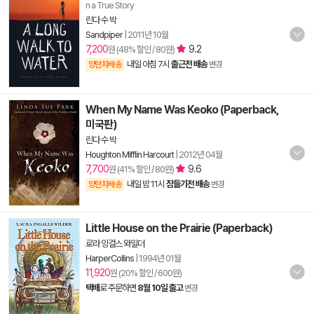
n a True Story
린다 수 박
Sandpiper
|
2011년 10월
7,200
9.2
원 (48% 할인 / 80원)
내일 아침 7시
출근전 배송
양탄자배송
변경
When My Name Was Keoko (Paperback,
미국판)
린다 수 박
Houghton Mifflin Harcourt
|
2012년 04월
7,700
9.6
원 (41% 할인 / 80원)
내일 밤 11시
잠들기전 배송
양탄자배송
변경
Little House on the Prairie (Paperback)
로라 잉걸스 와일더
HarperCollins
|
1994년 01월
11,920
원 (20% 할인 / 600원)
택배
로 주문하면
8월 10일 출고
변경