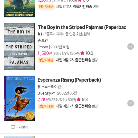
8,200
8.0
원 (41% 할인 / 90원)
내일 밤 11시
잠들기전 배송
양탄자배송
변경
The Boy in the Striped Pajamas (Paperbac
k)
- 『줄무늬 파자마를 입은 소년』원서
존 보인
Ember
|
2007년 10월
11,580
10.0
원 (36% 할인 / 120원)
내일 아침 7시
출근전 배송
양탄자배송
변경
Esperanza Rising (Paperback)
팜 무뇨스 라이언
Blue Sky Pr
|
2002년 05월
7,210
9.3
원 (35% 할인 / 80원)
내일 아침 7시
출근전 배송
양탄자배송
변경
미리보기