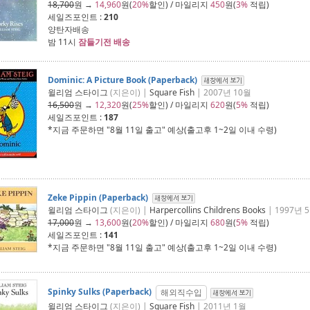
18,700
원 →
14,960
원(
20%
할인) / 마일리지
450
원(
3%
적립)
세일즈포인트 :
210
양탄자배송
밤 11시
잠들기전 배송
Dominic: A Picture Book (Paperback)
윌리엄 스타이그
(지은이) |
Square Fish
| 2007년 10월
16,500
원 →
12,320
원(
25%
할인) / 마일리지
620
원(
5%
적립)
세일즈포인트 :
187
*지금 주문하면 "
8월 11일 출고
" 예상(출고후 1~2일 이내 수령)
Zeke Pippin (Paperback)
윌리엄 스타이그
(지은이) |
Harpercollins Childrens Books
| 1997년 
17,000
원 →
13,600
원(
20%
할인) / 마일리지
680
원(
5%
적립)
세일즈포인트 :
141
*지금 주문하면 "
8월 11일 출고
" 예상(출고후 1~2일 이내 수령)
Spinky Sulks (Paperback)
해외직수입
윌리엄 스타이그
(지은이) |
Square Fish
| 2011년 1월