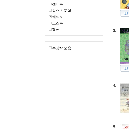
챕터북
청소년 문학
캐릭터
코스북
픽션
3.
수상작 모음
4.
5.