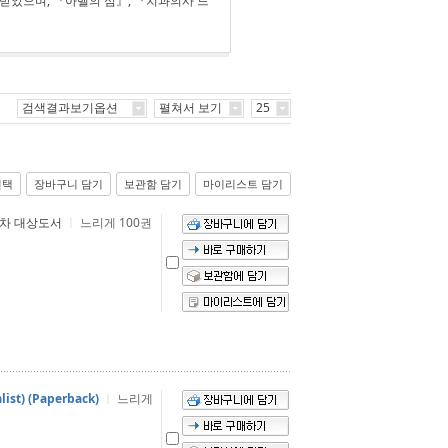
받았으며, 『아벨의 섬』, 『치과의사 드
검색결과보기옵션
펼쳐서 보기
25
선택
장바구니 담기
보관함 담기
마이리스트 담기
 2차 대상도서
ㅣ
느리게 100권
list) (Paperback)
ㅣ
느리게