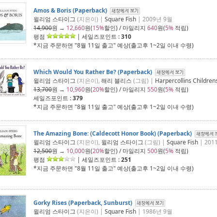
Amos & Boris (Paperback)
윌리엄 스타이그
(지은이) |
Square Fish
| 2009년 9월
14,900
원 →
12,660
원(
15%
할인) / 마일리지
640
원(
5%
적립)
평점
| 세일즈포인트 :
310
*지금 주문하면 "
8월 11일 출고
" 예상(출고후 1~2일 이내 수령)
Which Would You Rather Be? (Paperback)
윌리엄 스타이그
(지은이),
해리 블리스
(그림) |
Harpercollins Children
13,700
원 →
10,960
원(
20%
할인) / 마일리지
550
원(
5%
적립)
세일즈포인트 :
379
*지금 주문하면 "
8월 11일 출고
" 예상(출고후 1~2일 이내 수령)
The Amazing Bone: (Caldecott Honor Book) (Paperback)
윌리엄 스타이그
(지은이),
윌리엄 스타이그
(그림) |
Square Fish
| 201
12,500
원 →
10,000
원(
20%
할인) / 마일리지
500
원(
5%
적립)
평점
| 세일즈포인트 :
251
*지금 주문하면 "
8월 11일 출고
" 예상(출고후 1~2일 이내 수령)
Gorky Rises (Paperback, Sunburst)
윌리엄 스타이그
(지은이) |
Square Fish
| 1986년 9월