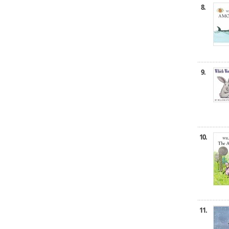
8.
9.
10.
11.