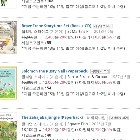
세일즈포인트 :
108
*지금 주문하면 "
8월 11일 출고
" 예상(출고후 1~2일 이내 수령)
Brave Irene Storytime Set (Book + CD)
윌리엄 스타이그
(지은이) |
St Martins Pr
| 2013년 6월
15,500
원 →
12,400
원(
20%
할인) / 마일리지
620
원(
5%
적립)
세일즈포인트 :
55
*지금 주문하면 "
8월 11일 출고
" 예상(출고후 1~2일 이내 수령)
Solomon the Rusty Nail (Paperback)
윌리엄 스타이그
(지은이) |
Farrar Straus & Giroux
| 1987년 6월
15,000
원 →
12,000
원(
20%
할인) / 마일리지
600
원(
5%
적립)
세일즈포인트 :
54
*지금 주문하면 "
8월 11일 출고
" 예상(출고후 1~2일 이내 수령)
The Zabajaba Jungle (Paperback)
해외직수입
윌리엄 스타이그
(지은이) |
Square Fish
| 2025년 7월
18,100
원 →
14,840
원(
18%
할인) / 마일리지
750
원(
5%
적립)
세일즈포인트 :
40