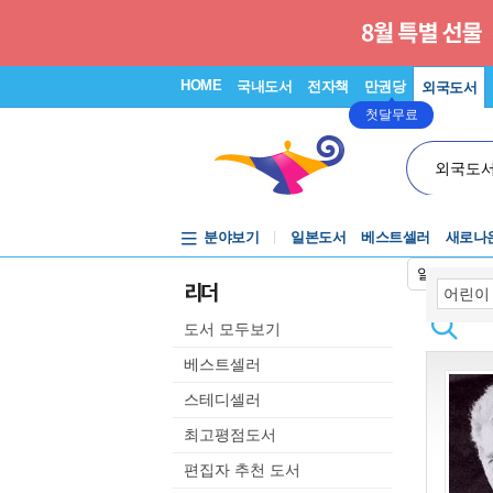
HOME
국내도서
전자책
만권당
외국도서
첫달무료
외국도
분야보기
일본도서
베스트셀러
새로나
일본어입력
리더
도서 모두보기
베스트셀러
스테디셀러
최고평점도서
편집자 추천 도서