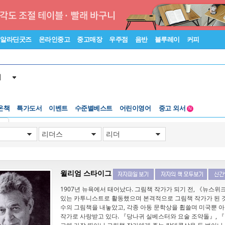
알라딘굿즈
온라인중고
중고매장
우주점
음반
블루레이
커피
서
온책
특가도서
이벤트
수준별베스트
어린이영어
중고 외서
N
Lexile®
5백원부터
기
수준별베스트
중고 외서
윌리엄 스타이그
1907년 뉴욕에서 태어났다. 그림책 작가가 되기 전, 《뉴스위
있는 카투니스트로 활동했으며 본격적으로 그림책 작가가 된 것
수의 그림책을 내놓았고, 각종 아동 문학상을 휩쓸며 미국뿐 
작가로 사랑받고 있다. 『당나귀 실베스터와 요술 조약돌』,