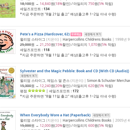
18,100
원 →
14,840
원(
18%
할인) / 마일리지
750
원(
5%
적립)
세일즈포인트 :
134
*지금 주문하면 "
8월 21일 출고
" 예상(출고후 1~2일 이내 수령)
Pete's a Pizza (Hardcover, 62)
윌리엄 스타이그
(지은이) |
Harpercollins Childrens Books
| 1998년 
25,000
원 →
21,250
원(
15%
할인) / 마일리지
1,070
원(
5%
적립)
세일즈포인트 :
118
*지금 주문하면 "
8월 11일 출고
" 예상(출고후 1~2일 이내 수령)
Sylvester and the Magic Pebble: Book and CD [With CD (Audio)]
윌리엄 스타이그
,
제임스 얼 존스
(지은이) |
Simon & Schuster Mercha
15,300
원 →
12,240
원(
20%
할인) / 마일리지
620
원(
5%
적립)
평점
| 세일즈포인트 :
172
*지금 주문하면 "
8월 11일 출고
" 예상(출고후 1~2일 이내 수령)
When Everybody Wore a Hat (Paperback)
윌리엄 스타이그
(지은이) |
Harpercollins Childrens Books
| 2005년 
15,000
원 →
12,000
원(
20%
할인) / 마일리지
600
원(
5%
적립)