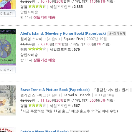
15,300
원 →
10,710
원(
30%
할인) / 마일리지
110
원(
1%
적립)
평점
| 세일즈포인트 :
2,835
양탄자배송
밤 11시
잠들기전 배송
Abel's Island: (Newbery Honor Book) (Paperback)
윌리엄 스타이그
(지은이) |
Square Fish
| 2007년 10월
11,100
원 →
7,210
원(
35%
할인) / 마일리지
80
원(
1%
적립)
평점
| 세일즈포인트 :
676
양탄자배송
밤 11시
잠들기전 배송
Brave Irene: A Picture Book (Paperback)
- 『용감한 아이린』원서
윌리엄 스타이그
(지은이) |
Feiwel & Friends
| 2011년 10월
13,900
원 →
11,120
원(
20%
할인) / 마일리지
560
원(
5%
적립)
평점
| 세일즈포인트 :
567
*지금 주문하면 "
8월 11일 출고
" 예상(출고후 1~2일 이내 수령)
Pete's a Pizza (Board Books)