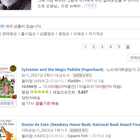
그해 가장 뛰어난 그림책 작가에게 주는 칼데콧상을 두 번이나 
소토 선생님』으로 뉴베리 ..
110
개의 상품이 있습니다.
ㅣ
판매량순
ㅣ
출시일순
ㅣ
상품명순
ㅣ
평점순
ㅣ
리뷰순
ㅣ
저가격순
1
2
3
4
5
끝
전체
Sylvester and the Magic Pebble (Paperback)
- 느리게100권읽기:
읽기_2021년 2학기 대상도서
윌리엄 스타이그
(지은이) |
Aladdin
| 1987년 4월
12,500
원 →
10,000
원(
20%
할인) / 마일리지
500
원(
5%
적립)
평점
| 세일즈포인트 :
5,627
양탄자배송
밤 11시
잠들기전 배송
Doctor de Soto: (Newbery Honor Book; National Book Award Fina
100권읽기_2022년 1학기 5
윌리엄 스타이그
(지은이) |
Square Fish
| 2010년 4월