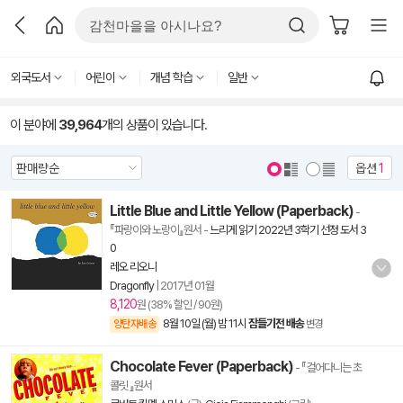
외국도서
어린이
개념 학습
일반
이 분야에
39,964
개의 상품이 있습니다.
옵션
1
Little Blue and Little Yellow (Paperback)
-
『파랑이와 노랑이』원서
-
느리게 읽기 2022년 3학기 선정 도서 3
0
레오 리오니
Dragonfly
|
2017년 01월
8,120
원 (38% 할인 / 90원)
8월 10일 (월) 밤 11시
잠들기전 배송
양탄자배송
변경
Chocolate Fever (Paperback)
- 『걸어다니는 초
콜릿 』원서