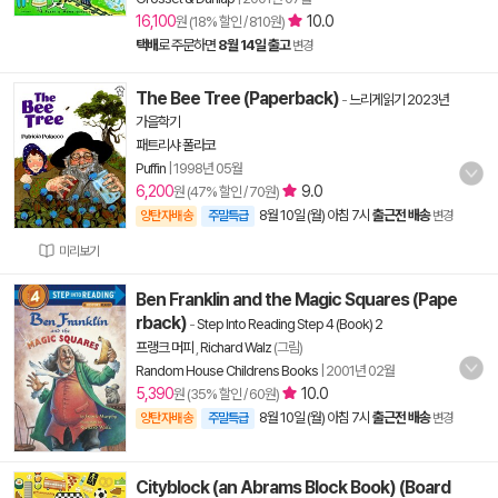
16,100
10.0
원 (18% 할인 / 810원)
택배
로 주문하면
8월 14일 출고
변경
The Bee Tree (Paperback)
-
느리게읽기 2023년
가을학기
패트리샤 폴라코
Puffin
|
1998년 05월
6,200
9.0
원 (47% 할인 / 70원)
8월 10일 (월) 아침 7시
출근전 배송
양탄자배송
주말특급
변경
미리보기
Ben Franklin and the Magic Squares (Pape
rback)
-
Step Into Reading Step 4 (Book) 2
프랭크 머피
,
Richard Walz
(그림)
Random House Childrens Books
|
2001년 02월
5,390
10.0
원 (35% 할인 / 60원)
8월 10일 (월) 아침 7시
출근전 배송
양탄자배송
주말특급
변경
Cityblock (an Abrams Block Book) (Board