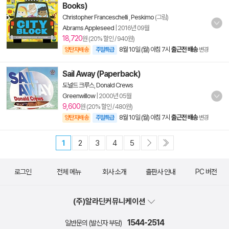
Books)
Christopher Franceschelli
,
Peskimo
(그림)
Abrams Appleseed
|
2016년 09월
18,720
원 (20% 할인 / 940원)
8월 10일 (월) 아침 7시
출근전 배송
양탄자배송
주말특급
변경
Sail Away (Paperback)
도널드 크루스
,
Donald Crews
Greenwillow
|
2000년 05월
9,600
원 (20% 할인 / 480원)
8월 10일 (월) 아침 7시
출근전 배송
양탄자배송
주말특급
변경
1
2
3
4
5
로그인
전체 메뉴
회사 소개
출판사 안내
PC 버전
(주)알라딘커뮤니케이션
1544-2514
일반문의 (발신자 부담)