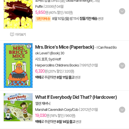
로버트 킴멜 스미스
(글),
Gioia Fiammenghi
(그림)
Puffin
|
2006년 04월
5,850
원 (40% 할인 / 60원)
8월 10일 (월) 밤 11시
잠들기전 배송
양탄자배송
변경
미리보기
Mrs. Brice's Mice (Paperback)
-
I Can Read Bo
ok Level 1 (Book) 30
시드 호프
,
Syd Hoff
Harpercollins Childrens Books
|
1991년 01월
6,320
원 (20% 할인 / 320원)
택배
로 주문하면
8월 11일 출고
변경
What If Everybody Did That? (Hardcover)
엘렌 재버닉
Marshall Cavendish Corp/Ccb
|
2012년 01월
19,030
원 (18% 할인 / 960원)
택배
로 주문하면
8월 14일 출고
변경