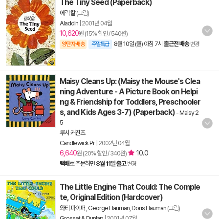
The Tiny Seed (Paperback)
에릭 칼
(그림)
Aladdin
|
2001년 04월
10,620
원 (15% 할인 / 540원)
8월 10일 (월) 아침 7시
출근전 배송
양탄자배송
주말특급
변경
Maisy Cleans Up: (Maisy the Mouse's Clea
ning Adventure - A Picture Book on Helpi
ng & Friendship for Toddlers, Preschooler
s, and Kids Ages 3-7) (Paperback)
-
Maisy 2
5
루시 커진즈
Candlewick Pr
|
2002년 04월
6,640
10.0
원 (20% 할인 / 340원)
택배
로 주문하면
8월 11일 출고
변경
The Little Engine That Could: The Comple
te, Original Edition (Hardcover)
와티 파이퍼
,
George Hauman
,
Doris Hauman
(그림)
Grosset & Dunlap
|
2001년 07월