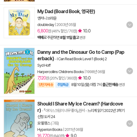
My Dad (Board Book, 영국판)
앤서니 브라운
doubleday
|
2003년 05월
6,800
10.0
원 (46% 할인 / 70원)
택배
로 주문하면
8월 11일 출고
변경
Danny and the Dinosaur Go to Camp (Pap
erback)
-
I Can Read Book Level 1 (Book) 2
Syd Hoff
Harpercollins Childrens Books
|
1998년 06월
7,120
10.0
원 (20% 할인 / 360원)
8월 10일 (월) 아침 7시
출근전 배송
양탄자배송
주말특급
변경
Should I Share My Ice Cream? (Hardcove
r)
- 『아이스크림이 너무 좋아』원서
-
느리게 읽기 2022년 3학기
선정 도서 24
모 윌렘스
(그림)
Hyperion Books
|
2011년 06월
16,770
9.0
원 (840원)