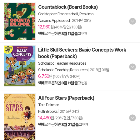
Countablock (Board Books)
Christopher Franceschelli
,
Peskimo
Abrams Appleseed
|
2014년 08월
12,960
원 (46% 할인 / 130원)
택배
로 주문하면
8월 11일 출고
변경
Little Skill Seekers: Basic Concepts Work
book (Paperback)
Scholastic Teacher Resources
Scholastic Teaching Resources
|
2018년 06월
6,750
원 (10% 할인 / 340원)
택배
로 주문하면
8월 11일 출고
변경
All Four Stars (Paperback)
Tara Dairman
Puffin Books
|
2015년 04월
14,480
원 (20% 할인 / 730원)
택배
로 주문하면
8월 21일 출고
변경