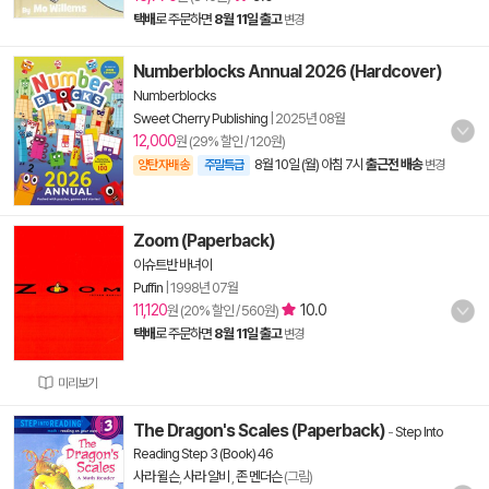
택배
로 주문하면
8월 11일 출고
변경
Numberblocks Annual 2026 (Hardcover)
Numberblocks
Sweet Cherry Publishing
|
2025년 08월
12,000
원 (29% 할인 / 120원)
8월 10일 (월) 아침 7시
출근전 배송
양탄자배송
주말특급
변경
Zoom (Paperback)
이슈트반 바녀이
Puffin
|
1998년 07월
11,120
10.0
원 (20% 할인 / 560원)
택배
로 주문하면
8월 11일 출고
변경
미리보기
The Dragon's Scales (Paperback)
-
Step Into
Reading Step 3 (Book) 46
사라 윌슨
,
사라 알비
,
존 멘더슨
(그림)