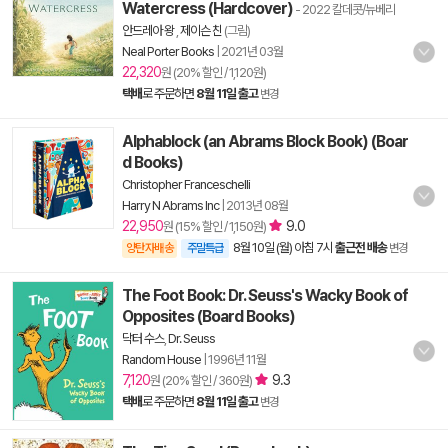
Watercress (Hardcover)
- 2022 칼데콧/뉴베리
안드레아 왕
,
제이슨 친
(그림)
Neal Porter Books
|
2021년 03월
22,320
원 (20% 할인 / 1,120원)
택배
로 주문하면
8월 11일 출고
변경
Alphablock (an Abrams Block Book) (Boar
d Books)
Christopher Franceschelli
Harry N Abrams Inc
|
2013년 08월
22,950
9.0
원 (15% 할인 / 1,150원)
8월 10일 (월) 아침 7시
출근전 배송
양탄자배송
주말특급
변경
The Foot Book: Dr. Seuss's Wacky Book of
Opposites (Board Books)
닥터 수스
,
Dr. Seuss
Random House
|
1996년 11월
7,120
9.3
원 (20% 할인 / 360원)
택배
로 주문하면
8월 11일 출고
변경