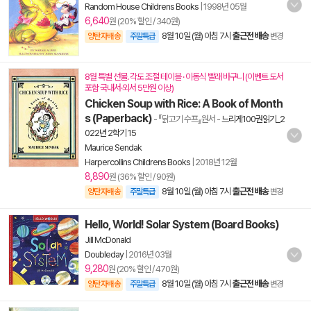
Random House Childrens Books
|
1998년 05월
6,640
원 (20% 할인 / 340원)
8월 10일 (월) 아침 7시
출근전 배송
양탄자배송
주말특급
변경
8월 특별 선물. 각도 조절 테이블 · 이동식 빨래 바구니 (이벤트 도서
포함 국내서·외서 5만원 이상)
Chicken Soup with Rice: A Book of Month
s (Paperback)
- 『닭고기 수프』원서
-
느리게100권읽기_2
022년 2학기 15
Maurice Sendak
Harpercollins Childrens Books
|
2018년 12월
8,890
원 (36% 할인 / 90원)
8월 10일 (월) 아침 7시
출근전 배송
양탄자배송
주말특급
변경
Hello, World! Solar System (Board Books)
Jill McDonald
Doubleday
|
2016년 03월
9,280
원 (20% 할인 / 470원)
8월 10일 (월) 아침 7시
출근전 배송
양탄자배송
주말특급
변경