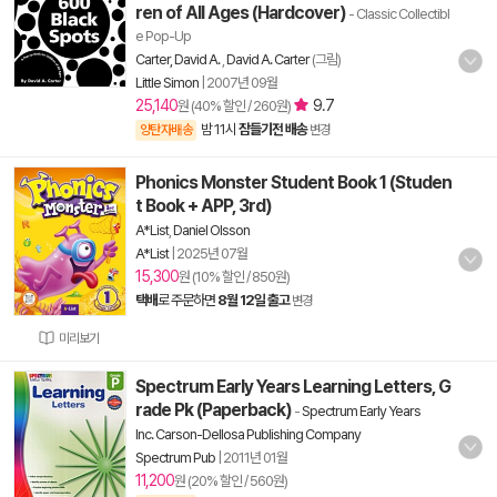
ren of All Ages (Hardcover)
- Classic Collectibl
e Pop-Up
Carter, David A.
,
David A. Carter
(그림)
Little Simon
|
2007년 09월
25,140
9.7
원 (40% 할인 / 260원)
밤 11시
잠들기전 배송
양탄자배송
변경
Phonics Monster Student Book 1 (Studen
t Book + APP, 3rd)
A*List
,
Daniel Olsson
A*List
|
2025년 07월
15,300
원 (10% 할인 / 850원)
택배
로 주문하면
8월 12일 출고
변경
미리보기
Spectrum Early Years Learning Letters, G
rade Pk (Paperback)
-
Spectrum Early Years
Inc. Carson-Dellosa Publishing Company
Spectrum Pub
|
2011년 01월
11,200
원 (20% 할인 / 560원)