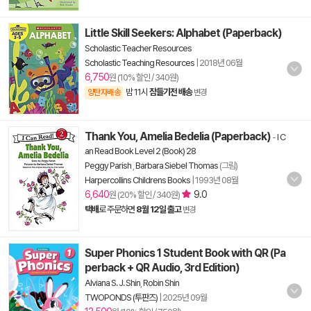
Little Skill Seekers: Alphabet (Paperback)
Scholastic Teacher Resources
Scholastic Teaching Resources
|
2018년 06월
6,750
원 (10% 할인 / 340원)
밤 11시
잠들기전 배송
양탄자배송
변경
Thank You, Amelia Bedelia (Paperback)
-
I C
an Read Book Level 2 (Book) 28
Peggy Parish
,
Barbara Siebel Thomas
(그림)
Harpercollins Childrens Books
|
1993년 08월
6,640
9.0
원 (20% 할인 / 340원)
택배
로 주문하면
8월 12일 출고
변경
Super Phonics 1 Student Book with QR (Pa
perback + QR Audio, 3rd Edition)
Alviana S. J. Shin
,
Robin Shin
TWOPONDS (투판즈)
|
2025년 09월