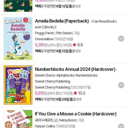
12,960
원 (46% 할인 / 130원)
택배
로 주문하면
8월 12일 출고
변경
Amelia Bedelia (Paperback)
-
I Can Read Book L
evel 2 (Book) 2
Peggy Parish
,
Fritz Siebel
(그림)
Greenwillow
|
1992년 08월
5,390
8.8
원 (35% 할인 / 60원)
택배
로 주문하면
8월 12일 출고
변경
Numberblocks Annual 2024 (Hardcover)
-
Sweet Cherry-Alphablocks-Numberblocks
Sweet Cherry Publishing
Sweet Cherry Publishing
|
2023년 07월
9,610
10.0
원 (58% 할인 / 100원)
택배
로 주문하면
8월 28일 출고
변경
If You Give a Mouse a Cookie (Hardcover)
로라 누메로프
(글),
Felicia Bond
(그림)
Harper Collins
|
1985년 05월