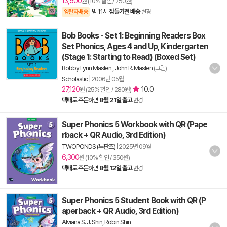
13,500
원 (10% 할인 / 750원)
밤 11시
잠들기전 배송
양탄자배송
변경
Bob Books - Set 1: Beginning Readers Box
Set Phonics, Ages 4 and Up, Kindergarten
(Stage 1: Starting to Read) (Boxed Set)
Bobby Lynn Maslen
,
John R. Maslen
(그림)
Scholastic
|
2006년 05월
27,120
10.0
원 (25% 할인 / 280원)
택배
로 주문하면
8월 21일 출고
변경
Super Phonics 5 Workbook with QR (Pape
rback + QR Audio, 3rd Edition)
TWOPONDS (투판즈)
|
2025년 09월
6,300
원 (10% 할인 / 350원)
택배
로 주문하면
8월 12일 출고
변경
Super Phonics 5 Student Book with QR (P
aperback + QR Audio, 3rd Edition)
Alviana S. J. Shin
,
Robin Shin