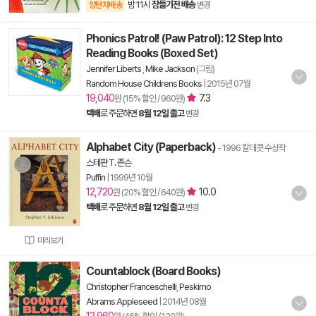
밤 11시
잠들기전 배송
양탄자배송
변경
Phonics Patrol! (Paw Patrol): 12 Step Into
Reading Books (Boxed Set)
Jennifer Liberts
,
Mike Jackson
(그림)
Random House Childrens Books
|
2015년 07월
19,040
7.3
원 (15% 할인 / 960원)
택배
로 주문하면
8월 12일 출고
변경
Alphabet City (Paperback)
- 1996 칼데콧 수상작
스테판 T. 존슨
Puffin
|
1999년 10월
12,720
10.0
원 (20% 할인 / 640원)
택배
로 주문하면
8월 12일 출고
변경
미리보기
Countablock (Board Books)
Christopher Franceschelli
,
Peskimo
Abrams Appleseed
|
2014년 08월