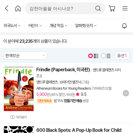
외국도서
어린이
개념 학습
알파벳/숫자
이 분야에
23,235
개의 상품이 있습니다.
옵션
1
Frindle (Paperback, 미국판)
-
앤드류 클레멘츠 시리
즈 2
앤드루 클레먼츠
,
브라이언 셀즈닉
(그림)
Atheneum Books for Young Readers
|
1998년 02월
5,900
9.5
원 (45% 할인 / 60원)
밤 11시
잠들기전 배송
양탄자배송
변경
미리보기
600 Black Spots: A Pop-Up Book for Child