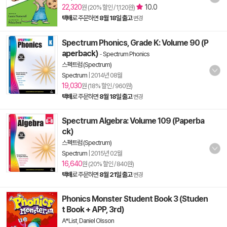
22,320
10.0
원 (20% 할인 / 1,120원)
택배
로 주문하면
8월 18일 출고
변경
Spectrum Phonics, Grade K: Volume 90 (P
aperback)
-
Spectrum Phonics
스펙트럼 (Spectrum)
Spectrum
|
2014년 08월
19,030
원 (18% 할인 / 960원)
택배
로 주문하면
8월 18일 출고
변경
Spectrum Algebra: Volume 109 (Paperba
ck)
스펙트럼 (Spectrum)
Spectrum
|
2015년 02월
16,640
원 (20% 할인 / 840원)
택배
로 주문하면
8월 21일 출고
변경
Phonics Monster Student Book 3 (Studen
t Book + APP, 3rd)
A*List
,
Daniel Olsson