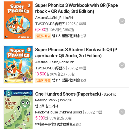
Super Phonics 3 Workbook with QR (Pape
rback + QR Audio, 3rd Edition)
Alviana S. J. Shin
,
Robin Shin
TWOPONDS (투판즈)
|
2025년 09월
6,300
원 (10% 할인 / 350원)
밤 11시
잠들기전 배송
양탄자배송
변경
Super Phonics 3 Student Book with QR (P
aperback + QR Audio, 3rd Edition)
Alviana S. J. Shin
,
Robin Shin
TWOPONDS (투판즈)
|
2025년 09월
13,500
원 (10% 할인 / 750원)
밤 11시
잠들기전 배송
양탄자배송
변경
One Hundred Shoes (Paperback)
-
Step Into
Reading Step 2 (Book) 26
밥 스택
,
찰스 기냐
Random House Childrens Books
|
2002년 11월
5,390
원 (35% 할인 / 60원)
택배
로 주문하면
8월 12일 출고
변경