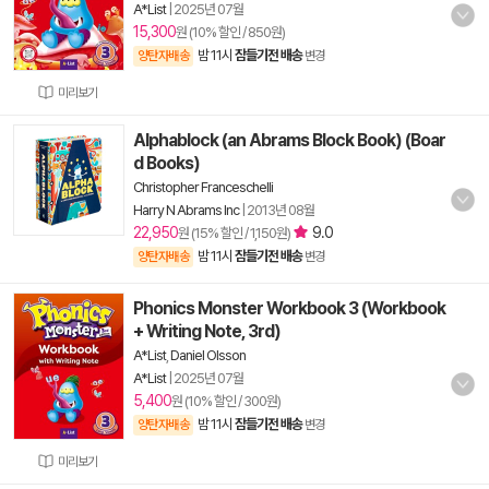
A*List
|
2025년 07월
15,300
원 (10% 할인 / 850원)
밤 11시
잠들기전 배송
양탄자배송
변경
미리보기
Alphablock (an Abrams Block Book) (Boar
d Books)
Christopher Franceschelli
Harry N Abrams Inc
|
2013년 08월
22,950
9.0
원 (15% 할인 / 1,150원)
밤 11시
잠들기전 배송
양탄자배송
변경
Phonics Monster Workbook 3 (Workbook
+ Writing Note, 3rd)
A*List
,
Daniel Olsson
A*List
|
2025년 07월
5,400
원 (10% 할인 / 300원)
밤 11시
잠들기전 배송
양탄자배송
변경
미리보기