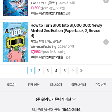
TWOPONDS (투판즈)
|
2025년 09월
13,500
원 (10% 할인 / 750원)
택배
로 주문하면
8월 12일 출고
변경
How to Turn $100 Into $1,000,000: Newly
Minted 2nd Edition (Paperback, 2, Revise
d)
제임스 맥케나
,
지닌 글리스타
Workman Publishing
|
2024년 04월
17,850
원 (15% 할인 / 900원)
택배
로 주문하면
8월 12일 출고
변경
1
2
3
4
5
로그인
전체 메뉴
회사 소개
출판사 안내
PC 버전
(주)알라딘커뮤니케이션
1544-2514
일반문의 (발신자 부담)