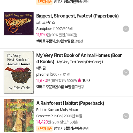
밤 11시
잠들기전 배송
양탄자배송
변경
Biggest, Strongest, Fastest (Paperback)
스티브 젠킨스
Sandpiper
|
1997년 08월
11,920
원 (20% 할인 / 600원)
택배
로 주문하면
8월 11일 출고
변경
My Very First Book of Animal Homes (Boar
d Books)
-
My Very First Book (Eric Carle) 1
에릭 칼
philomel
|
2007년 01월
11,870
10.0
원 (18% 할인 / 600원)
택배
로 주문하면
8월 14일 출고
변경
A Rainforest Habitat (Paperback)
Bobbie Kalman
,
Molly Aloian
Crabtree Pub Co
|
2006년 10월
14,420
원 (20% 할인 / 150원)
밤 11시
잠들기전 배송
양탄자배송
변경