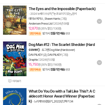
The Eyes and the Impossible (Paperback)
- 2024 뉴베리 수상작,『눈과 보이지 않는』원서
데이브 에거스
,
Shawn Harris
(그림)
Andersen Press Ltd
|
2024년 09월
12,870
원 (35% 할인 / 130원)
밤 11시
잠들기전 배송
양탄자배송
변경
Dog Man #12 : The Scarlet Shedder (Hard
cover)
-
도그맨 Dog Man (Hardcover)
DAV PILKEY
(글),
DAV PILKEY
(그림)
Graphix
|
2024년 03월
15,750
원 (30% 할인 / 160원)
밤 11시
잠들기전 배송
양탄자배송
변경
미리보기
What Do You Do with a Tail Like This?: A C
aldecott Honor Award Winner (Paperbac
k)
-
느리게100권읽기_2022년 2학기 34