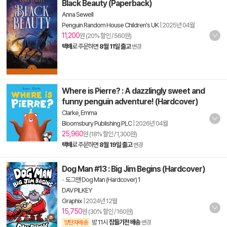
Black Beauty (Paperback)
Anna Sewell
Penguin Random House Children's UK
|
2025년 04월
11,200
원 (20% 할인 / 560원)
택배
로 주문하면
8월 11일 출고
변경
Where is Pierre? : A dazzlingly sweet and
funny penguin adventure! (Hardcover)
Clarke, Emma
Bloomsbury Publishing PLC
|
2026년 04월
25,960
원 (18% 할인 / 1,300원)
택배
로 주문하면
8월 19일 출고
변경
Dog Man #13 : Big Jim Begins (Hardcover)
-
도그맨 Dog Man (Hardcover) 1
DAV PILKEY
Graphix
|
2024년 12월
15,750
원 (30% 할인 / 160원)
밤 11시
잠들기전 배송
양탄자배송
변경