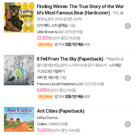
Finding Winnie: The True Story of the Wor
ld's Most Famous Bear (Hardcover)
- 『위니를
찾아서』원서, 2016 칼데콧 수상작
린지 매틱
,
소피 블랙올
(그림)
Little Brown & Co
|
2015년 10월
22,320
원 (20% 할인 / 1,120원)
밤 11시
잠들기전 배송
양탄자배송
변경
It Fell From The Sky (Paperback)
- 『하늘에서 보
물이 떨어졌어요!』원서 | 느리게 100권 읽기 대상도서
-
느리게읽
기 2023년 가을학기
에릭 펜
,
테리 펜
(그림)
Frances Lincoln Publishers Ltd
|
2023년 02월
8,830
원 (42% 할인 / 90원)
밤 11시
잠들기전 배송
양탄자배송
변경
Ant Cities (Paperback)
Arthur Dorros
Collins
|
1988년 06월
10,800
원 (20% 할인 / 540원)