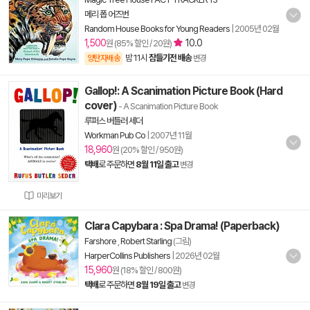
메리 폽 어즈번
Random House Books for Young Readers
|
2005년 02월
1,500
10.0
원 (85% 할인 / 20원)
밤 11시
잠들기전 배송
양탄자배송
변경
Gallop!: A Scanimation Picture Book (Hard
cover)
- A Scanimation Picture Book
루퍼스 버틀러 세더
Workman Pub Co
|
2007년 11월
18,960
원 (20% 할인 / 950원)
택배
로 주문하면
8월 11일 출고
변경
미리보기
Clara Capybara : Spa Drama! (Paperback)
Farshore
,
Robert Starling
(그림)
HarperCollins Publishers
|
2026년 02월
15,960
원 (18% 할인 / 800원)
택배
로 주문하면
8월 19일 출고
변경