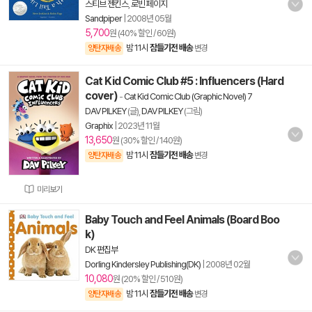
스티브 젠킨스
,
로빈 페이지
Sandpiper
|
2008년 05월
5,700
원 (40% 할인 / 60원)
밤 11시
잠들기전 배송
양탄자배송
변경
Cat Kid Comic Club #5 : Influencers (Hard
cover)
-
Cat Kid Comic Club (Graphic Novel) 7
DAV PILKEY
(글),
DAV PILKEY
(그림)
Graphix
|
2023년 11월
13,650
원 (30% 할인 / 140원)
밤 11시
잠들기전 배송
양탄자배송
변경
미리보기
Baby Touch and Feel Animals (Board Boo
k)
DK 편집부
Dorling Kindersley Publishing(DK)
|
2008년 02월
10,080
원 (20% 할인 / 510원)
밤 11시
잠들기전 배송
양탄자배송
변경