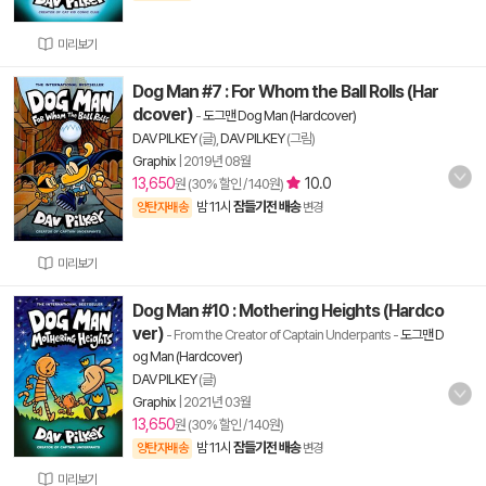
미리보기
Dog Man #7 : For Whom the Ball Rolls (Har
dcover)
-
도그맨 Dog Man (Hardcover)
DAV PILKEY
(글),
DAV PILKEY
(그림)
Graphix
|
2019년 08월
13,650
10.0
원 (30% 할인 / 140원)
밤 11시
잠들기전 배송
양탄자배송
변경
미리보기
Dog Man #10 : Mothering Heights (Hardco
ver)
- From the Creator of Captain Underpants
-
도그맨 D
og Man (Hardcover)
DAV PILKEY
(글)
Graphix
|
2021년 03월
13,650
원 (30% 할인 / 140원)
밤 11시
잠들기전 배송
양탄자배송
변경
미리보기