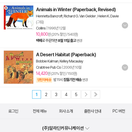
Animals in Winter (Paperback, Revised)
Henrietta Bancroft
,
Richard G. Van Gelder
,
Helen K. Davie
(그림)
Collins
|
1996년 12월
10,800
원 (20% 할인 / 540원)
택배
로 주문하면
8월 11일 출고
변경
A Desert Habitat (Paperback)
Bobbie Kalman
,
Kelley Macaulay
Crabtree Pub Co
|
2006년 10월
14,420
원 (20% 할인 / 150원)
밤 11시
잠들기전 배송
양탄자배송
변경
1
2
3
4
5
로그인
전체 메뉴
회사 소개
출판사 안내
PC 버전
(주)알라딘커뮤니케이션