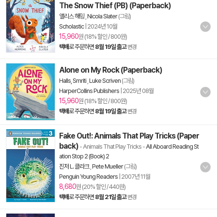
The Snow Thief (PB) (Paperback)
앨리스 해밍
,
Nicola Slater
(그림)
Scholastic
|
2024년 10월
15,960
원 (18% 할인 / 800원)
택배
로 주문하면
8월 19일 출고
변경
Alone on My Rock (Paperback)
Halls, Smriti
,
Luke Scriven
(그림)
HarperCollins Publishers
|
2025년 08월
15,960
원 (18% 할인 / 800원)
택배
로 주문하면
8월 19일 출고
변경
Fake Out!: Animals That Play Tricks (Paper
back)
- Animals That Play Tricks
-
All Aboard Reading St
ation Stop 2 (Book) 2
진저 L. 클라크
,
Pete Mueller
(그림)
Penguin Young Readers
|
2007년 11월
8,680
원 (20% 할인 / 440원)
택배
로 주문하면
8월 21일 출고
변경