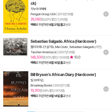
ck)
치누아 아체베
Penguin Group USA
|
2013년 09월
26,090
원 (20% 할인 / 1,310원)
택배
로 주문하면
8월 21일 출고
변경
Sebastiao Salgado. Africa (Hardcover)
렐리아 와니크 살가도
,
Mia Couto
,
Sebastiao Salagado
(사진)
Taschen America Llc
|
2007년 09월
148,500
10.0
원 (10% 할인 / 7,430원)
택배
로 주문하면
8월 10일 출고
변경
Bill Bryson's African Diary (Hardcover)
빌 브라이슨
Broadway Books
|
2002년 12월
19,310
원 (18% 할인 / 970원)
택배
로 주문하면
8월 14일 출고
변경