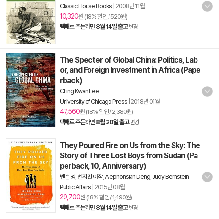
Classic House Books
|
2008년 11월
10,320
원 (18% 할인 / 520원)
택배
로 주문하면
8월 14일 출고
변경
The Specter of Global China: Politics, Lab
or, and Foreign Investment in Africa (Pape
rback)
Ching Kwan Lee
University of Chicago Press
|
2018년 01월
47,560
원 (18% 할인 / 2,380원)
택배
로 주문하면
8월 20일 출고
변경
They Poured Fire on Us from the Sky: The
Story of Three Lost Boys from Sudan (Pa
perback, 10, Anniversary)
벤슨 뎅
,
벤자민 아작
,
Alephonsian Deng
,
Judy Bernstein
Public Affairs
|
2015년 08월
29,700
원 (18% 할인 / 1,490원)
택배
로 주문하면
8월 14일 출고
변경