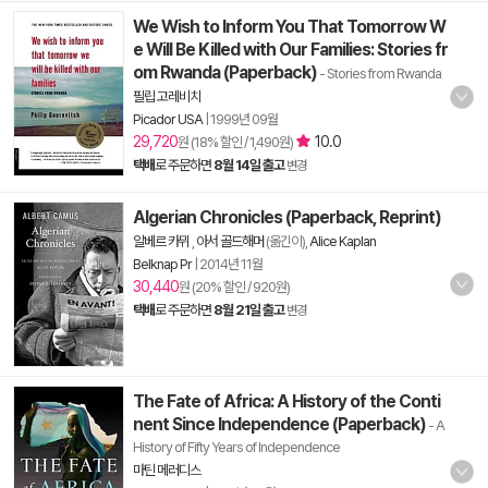
We Wish to Inform You That Tomorrow W
e Will Be Killed with Our Families: Stories fr
om Rwanda (Paperback)
- Stories from Rwanda
필립 고레비치
Picador USA
|
1999년 09월
29,720
10.0
원 (18% 할인 / 1,490원)
택배
로 주문하면
8월 14일 출고
변경
Algerian Chronicles (Paperback, Reprint)
알베르 카뮈
,
아서 골드해머
(옮긴이),
Alice Kaplan
Belknap Pr
|
2014년 11월
30,440
원 (20% 할인 / 920원)
택배
로 주문하면
8월 21일 출고
변경
The Fate of Africa: A History of the Conti
nent Since Independence (Paperback)
- A
History of Fifty Years of Independence
마틴 메러디스