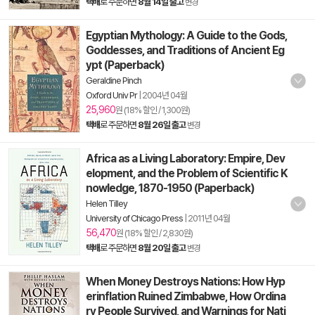
택배
로 주문하면
8월 14일 출고
변경
Egyptian Mythology: A Guide to the Gods,
Goddesses, and Traditions of Ancient Eg
ypt (Paperback)
Geraldine Pinch
Oxford Univ Pr
|
2004년 04월
25,960
원 (18% 할인 / 1,300원)
택배
로 주문하면
8월 26일 출고
변경
Africa as a Living Laboratory: Empire, Dev
elopment, and the Problem of Scientific K
nowledge, 1870-1950 (Paperback)
Helen Tilley
University of Chicago Press
|
2011년 04월
56,470
원 (18% 할인 / 2,830원)
택배
로 주문하면
8월 20일 출고
변경
When Money Destroys Nations: How Hyp
erinflation Ruined Zimbabwe, How Ordina
ry People Survived, and Warnings for Nati