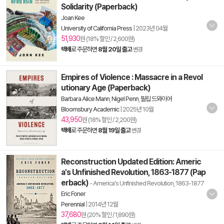
Solidarity (Paperback)
Joan Kee
University of California Press
|
2023년 04월
51,930
원 (18% 할인 / 2,600원)
택배
로 주문하면
8월 20일 출고
변경
Empires of Violence : Massacre in a Revol
utionary Age (Paperback)
Barbara Alice Mann
,
Nigel Penn
,
필립 드와이어
Bloomsbury Academic
|
2025년 10월
43,950
원 (18% 할인 / 2,200원)
택배
로 주문하면
8월 19일 출고
변경
Reconstruction Updated Edition: Americ
a's Unfinished Revolution, 1863-1877 (Pap
erback)
- America's Unfinished Revolution, 1863-1877
Eric Foner
Perennial
|
2014년 12월
37,680
원 (20% 할인 / 1,890원)