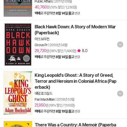
Public Affairs
|
2011년 09월
40,760
원 (10% 할인 / 1,230원)
택배
로 주문하면
8월 14일 출고
변경
Black Hawk Down: A Story of Modern War
(Paperback)
마크 보우든
Grove Pr
|
2010년 04월
29,720
8.0
원 (18% 할인 / 1,490원)
택배
로 주문하면
8월 14일 출고
변경
King Leopold's Ghost : A Story of Greed,
Terror and Heroism in Colonial Africa (Pap
erback)
애덤 호크실드
Pan MacMillan
|
2019년 03월
21,950
원 (18% 할인 / 1,100원)
택배
로 주문하면
8월 19일 출고
변경
There Was a Country: A Memoir (Paperba