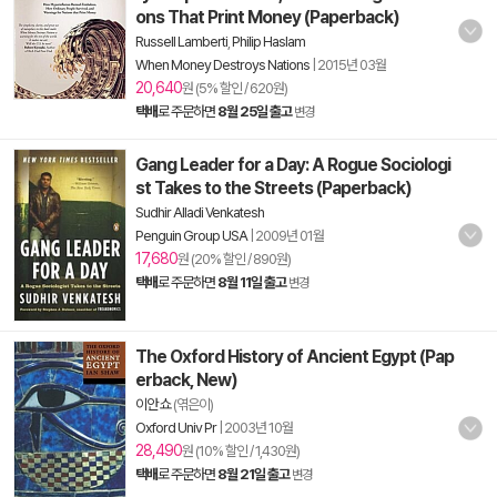
ons That Print Money (Paperback)
Russell Lamberti
,
Philip Haslam
When Money Destroys Nations
|
2015년 03월
20,640
원 (5% 할인 / 620원)
택배
로 주문하면
8월 25일 출고
변경
Gang Leader for a Day: A Rogue Sociologi
st Takes to the Streets (Paperback)
Sudhir Alladi Venkatesh
Penguin Group USA
|
2009년 01월
17,680
원 (20% 할인 / 890원)
택배
로 주문하면
8월 11일 출고
변경
The Oxford History of Ancient Egypt (Pap
erback, New)
이안 쇼
(엮은이)
Oxford Univ Pr
|
2003년 10월
28,490
원 (10% 할인 / 1,430원)
택배
로 주문하면
8월 21일 출고
변경