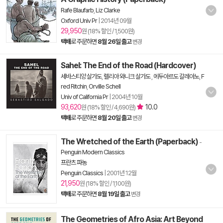
Rafe Blaufarb
,
Liz Clarke
Oxford Univ Pr
|
2014년 09월
29,950
원 (18% 할인 / 1,500원)
택배
로 주문하면
8월 26일 출고
변경
Sahel: The End of the Road (Hardcover)
세바스티앙 살가도
,
렐리아 와니크 살가도
,
에두아르도 갈레아노
,
F
red Ritchin
,
Orville Schell
Univ of California Pr
|
2004년 10월
93,620
10.0
원 (18% 할인 / 4,690원)
택배
로 주문하면
8월 20일 출고
변경
The Wretched of the Earth (Paperback)
-
Penguin Modern Classics
프란츠 파농
Penguin Classics
|
2001년 12월
21,950
원 (18% 할인 / 1,100원)
택배
로 주문하면
8월 19일 출고
변경
The Geometries of Afro Asia: Art Beyond