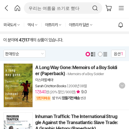
외국도서
역사
아프리카
아프리카 일반
이 분야에
47,117
개의 상품이 있습니다.
옵션
1
A Long Way Gone: Memoirs of a Boy Soldi
er (Paperback)
- Memoirs of a Boy Soldier
이스마엘 베아
Sarah Crichton Books
|
2008년 08월
17,840
9.0
원 (20% 할인 / 900원)
밤 11시
잠들기전 배송
양탄자배송
변경
Inhuman Traffick: The International Strug
gle Against the Transatlantic Slave Trade:
A Graphic History (Paperback)