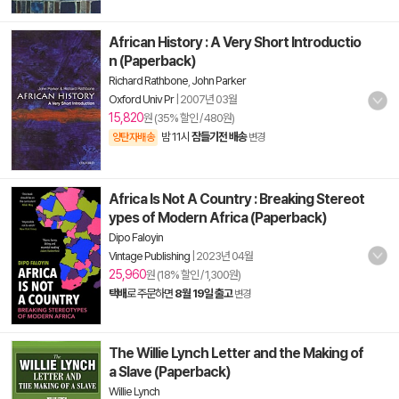
African History : A Very Short Introductio
n (Paperback)
Richard Rathbone
,
John Parker
Oxford Univ Pr
|
2007년 03월
15,820
원 (35% 할인 / 480원)
밤 11시
잠들기전 배송
양탄자배송
변경
Africa Is Not A Country : Breaking Stereot
ypes of Modern Africa (Paperback)
Dipo Faloyin
Vintage Publishing
|
2023년 04월
25,960
원 (18% 할인 / 1,300원)
택배
로 주문하면
8월 19일 출고
변경
The Willie Lynch Letter and the Making of
a Slave (Paperback)
Willie Lynch