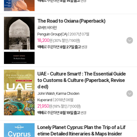
택배
로 주문하면
8월 14일 출고
변경
The Road to Oxiana (Paperback)
로버트 바이런
Penguin Group(CA)
|
2007년 07월
18,200
원 (30% 할인 / 190원)
택배
로 주문하면
8월 27일 출고
변경
UAE - Culture Smart! : The Essential Guide
to Customs & Culture (Paperback, Revise
d ed)
John Walsh
,
Karma Choden
Kuperard
|
2018년 06월
21,950
원 (18% 할인 / 1,100원)
택배
로 주문하면
8월 19일 출고
변경
Lonely Planet Cyprus: Plan the Trip of a Lif
etime Detailed Itineraries & Maps Insider