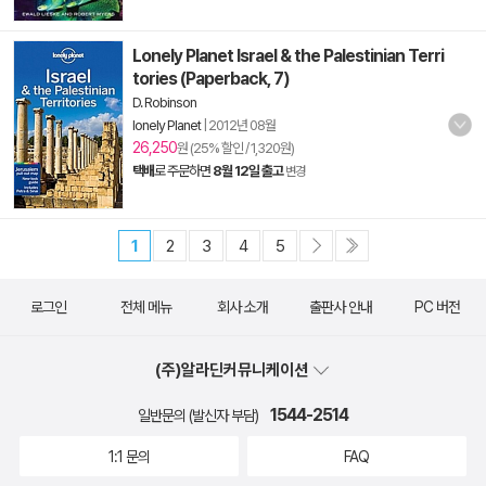
Lonely Planet Israel & the Palestinian Terri
tories (Paperback, 7)
D. Robinson
lonely Planet
|
2012년 08월
26,250
원 (25% 할인 / 1,320원)
택배
로 주문하면
8월 12일 출고
변경
1
2
3
4
5
로그인
전체 메뉴
회사 소개
출판사 안내
PC 버전
(주)알라딘커뮤니케이션
1544-2514
일반문의 (발신자 부담)
1:1 문의
FAQ