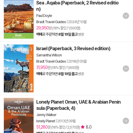
Sea . Aqaba (Paperback, 2 Revised editio
n)
Paul Doyle
Bradt Travel Guides
|
2024년 10월
29,950
원 (18% 할인 / 1,500원)
택배
로 주문하면
8월 19일 출고
변경
Israel (Paperback, 3 Revised edition)
Samantha Wilson
Bradt Travel Guides
|
2018년 05월
31,950
원 (18% 할인 / 1,600원)
택배
로 주문하면
8월 19일 출고
변경
Lonely Planet Oman, UAE & Arabian Penin
sula (Paperback, 4)
Jenny Walker
lonely Planet
|
2013년 09월
51,280
8.0
원 (18% 할인 / 2,570원)