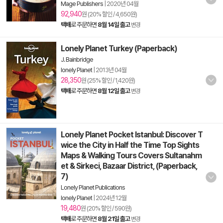
Mage Publishers
|
2020년 04월
92,940
원 (20% 할인 / 4,650원)
택배
로 주문하면
8월 14일 출고
변경
Lonely Planet Turkey (Paperback)
J. Bainbridge
lonely Planet
|
2013년 04월
28,350
원 (25% 할인 / 1,420원)
택배
로 주문하면
8월 12일 출고
변경
Lonely Planet Pocket Istanbul: Discover T
wice the City in Half the Time Top Sights
Maps & Walking Tours Covers Sultanahm
et & Sirkeci, Bazaar District, (Paperback,
7)
Lonely Planet Publications
lonely Planet
|
2024년 12월
19,480
원 (20% 할인 / 590원)
택배
로 주문하면
8월 21일 출고
변경