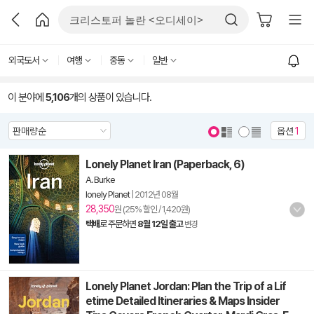
외국도서
여행
중동
일반
이 분야에
5,106
개의 상품이 있습니다.
옵션
1
Lonely Planet Iran (Paperback, 6)
A. Burke
lonely Planet
|
2012년 08월
28,350
원 (25% 할인 / 1,420원)
택배
로 주문하면
8월 12일 출고
변경
Lonely Planet Jordan: Plan the Trip of a Lif
etime Detailed Itineraries & Maps Insider