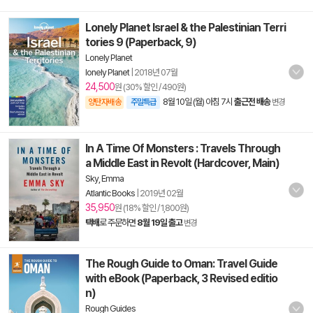
Lonely Planet Israel & the Palestinian Terri
tories 9 (Paperback, 9)
Lonely Planet
lonely Planet
|
2018년 07월
24,500
원 (30% 할인 / 490원)
8월 10일 (월) 아침 7시
출근전 배송
양탄자배송
주말특급
변경
In A Time Of Monsters : Travels Through
a Middle East in Revolt (Hardcover, Main)
Sky, Emma
Atlantic Books
|
2019년 02월
35,950
원 (18% 할인 / 1,800원)
택배
로 주문하면
8월 19일 출고
변경
The Rough Guide to Oman: Travel Guide
with eBook (Paperback, 3 Revised editio
n)
Rough Guides