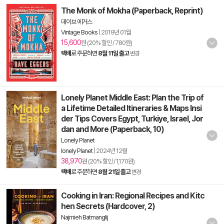
The Monk of Mokha (Paperback, Reprint)
데이브 에거스
Vintage Books
|
2019년 01월
15,600
원 (20% 할인 / 780원)
택배
로 주문하면
8월 11일 출고
변경
Lonely Planet Middle East: Plan the Trip of
a Lifetime Detailed Itineraries & Maps Insi
der Tips Covers Egypt, Turkiye, Israel, Jor
dan and More (Paperback, 10)
Lonely Planet
lonely Planet
|
2024년 12월
38,970
원 (20% 할인 / 1,170원)
택배
로 주문하면
8월 21일 출고
변경
Cooking in Iran: Regional Recipes and Kitc
hen Secrets (Hardcover, 2)
Najmieh Batmanglij