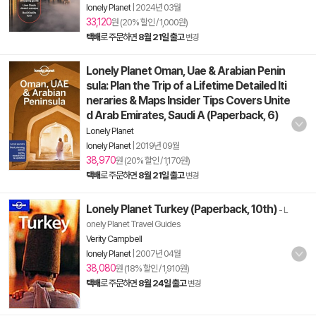
lonely Planet
|
2024년 03월
33,120
원 (20% 할인 / 1,000원)
택배
로 주문하면
8월 21일 출고
변경
Lonely Planet Oman, Uae & Arabian Penin
sula: Plan the Trip of a Lifetime Detailed Iti
neraries & Maps Insider Tips Covers Unite
d Arab Emirates, Saudi A (Paperback, 6)
Lonely Planet
lonely Planet
|
2019년 09월
38,970
원 (20% 할인 / 1,170원)
택배
로 주문하면
8월 21일 출고
변경
Lonely Planet Turkey (Paperback, 10th)
- L
onely Planet Travel Guides
Verity Campbell
lonely Planet
|
2007년 04월
38,080
원 (18% 할인 / 1,910원)
택배
로 주문하면
8월 24일 출고
변경