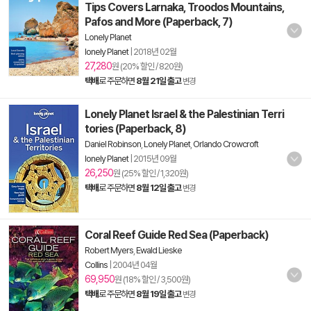
Tips Covers Larnaka, Troodos Mountains,
Pafos and More (Paperback, 7)
Lonely Planet
lonely Planet
|
2018년 02월
27,280
원 (20% 할인 / 820원)
택배
로 주문하면
8월 21일 출고
변경
Lonely Planet Israel & the Palestinian Terri
tories (Paperback, 8)
Daniel Robinson
,
Lonely Planet
,
Orlando Crowcroft
lonely Planet
|
2015년 09월
26,250
원 (25% 할인 / 1,320원)
택배
로 주문하면
8월 12일 출고
변경
Coral Reef Guide Red Sea (Paperback)
Robert Myers
,
Ewald Lieske
Collins
|
2004년 04월
69,950
원 (18% 할인 / 3,500원)
택배
로 주문하면
8월 19일 출고
변경