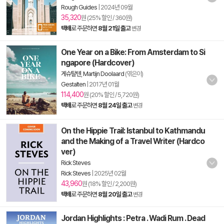
Rough Guides
|
2024년 09월
35,320
원 (25% 할인 / 360원)
택배
로 주문하면
8월 21일 출고
변경
One Year on a Bike: From Amsterdam to Si
ngapore (Hardcover)
게슈탈텐
,
Martijn Doolaard
(엮은이)
Gestalten
|
2017년 01월
114,400
원 (20% 할인 / 5,720원)
택배
로 주문하면
8월 24일 출고
변경
On the Hippie Trail: Istanbul to Kathmandu
and the Making of a Travel Writer (Hardco
ver)
Rick Steves
Rick Steves
|
2025년 02월
43,960
원 (18% 할인 / 2,200원)
택배
로 주문하면
8월 20일 출고
변경
Jordan Highlights : Petra . Wadi Rum . Dead