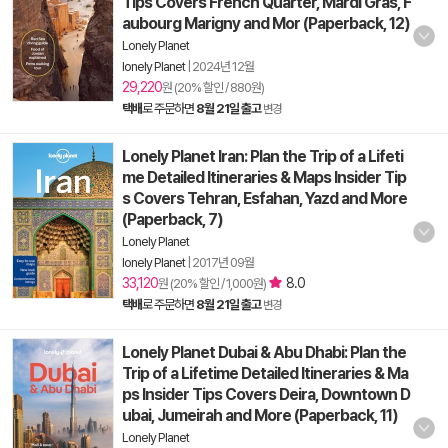
Tips Covers French Quarter, Mardi Gras, F
aubourg Marigny and Mor (Paperback, 12)
Lonely Planet
lonely Planet
|
2024년 12월
29,220
원 (20% 할인 / 880원)
택배
로 주문하면
8월 21일 출고
변경
Lonely Planet Iran: Plan the Trip of a Lifeti
me Detailed Itineraries & Maps Insider Tip
s Covers Tehran, Esfahan, Yazd and More
(Paperback, 7)
Lonely Planet
lonely Planet
|
2017년 09월
33,120
8.0
원 (20% 할인 / 1,000원)
택배
로 주문하면
8월 21일 출고
변경
Lonely Planet Dubai & Abu Dhabi: Plan the
Trip of a Lifetime Detailed Itineraries & Ma
ps Insider Tips Covers Deira, Downtown D
ubai, Jumeirah and More (Paperback, 11)
Lonely Planet