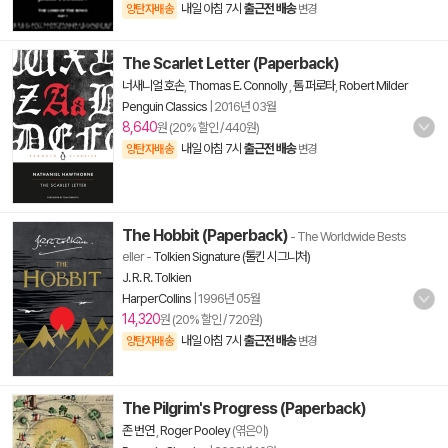
내일 아침 7시
출근전 배송
양탄자배송
변경
The Scarlet Letter (Paperback)
너새니얼 호손
,
Thomas E. Connolly
,
톰 퍼로타
,
Robert Milder
Penguin Classics
|
2016년 03월
8,640
원 (20% 할인 / 440원)
내일 아침 7시
출근전 배송
양탄자배송
변경
The Hobbit (Paperback)
- The Worldwide Bests
eller
-
Tolkien Signature (톨킨 시그니처)
J. R. R. Tolkien
HarperCollins
|
1996년 05월
14,320
원 (20% 할인 / 720원)
내일 아침 7시
출근전 배송
양탄자배송
변경
The Pilgrim's Progress (Paperback)
존 번연
,
Roger Pooley
(엮은이)