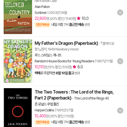
rah's Book Club
Alan Paton
Scribner
|
2003년 09월
22,800
10.0
원 (20% 할인 / 1,140원)
내일 아침 7시
출근전 배송
양탄자배송
변경
My Father's Dragon (Paperback)
- 『엘머의 모
험 1』원서, 1949 Newbery Honor
루스 스타일스 개니트
Random House Books for Young Readers
|
1987년 11월
10,110
8.0
원 (15% 할인 / 510원)
택배
로 주문하면
8월 10일 출고
변경
The Two Towers : The Lord of the Rings,
Part 2 (Paperback)
-
The Lord of the Rings 40
존 로널드 루엘 톨킨
HarperCollins
|
1991년 07월
10,400
원 (35% 할인 / 110원)
내일 아침 7시
출근전 배송
양탄자배송
변경