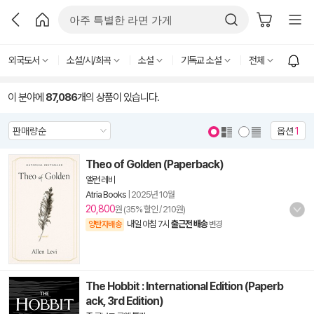
외국도서
소설/시/희곡
소설
기독교 소설
전체
이 분야에
87,086
개의 상품이 있습니다.
옵션
1
Theo of Golden (Paperback)
앨런 레비
Atria Books
|
2025년 10월
20,800
원 (35% 할인 / 210원)
내일 아침 7시
출근전 배송
양탄자배송
변경
The Hobbit : International Edition (Paperb
ack, 3rd Edition)