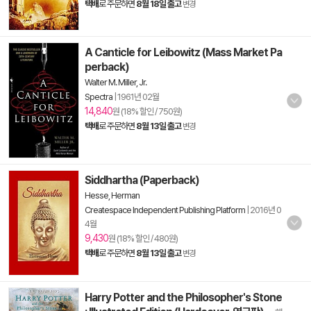
택배
로 주문하면
8월 18일 출고
변경
A Canticle for Leibowitz (Mass Market Pa
perback)
Walter M. Miller, Jr.
Spectra
|
1961년 02월
14,840
원 (18% 할인 / 750원)
택배
로 주문하면
8월 13일 출고
변경
Siddhartha (Paperback)
Hesse, Herman
Createspace Independent Publishing Platform
|
2016년 0
4월
9,430
원 (18% 할인 / 480원)
택배
로 주문하면
8월 13일 출고
변경
Harry Potter and the Philosopher's Stone