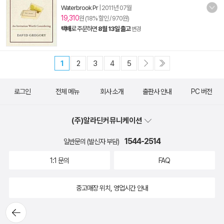
Waterbrook Pr
|
2011년 07월
19,310
원 (18% 할인 / 970원)
택배
로 주문하면
8월 13일 출고
변경
1
2
3
4
5
로그인
전체 메뉴
회사 소개
출판사 안내
PC 버전
(주)알라딘커뮤니케이션
1544-2514
일반문의 (발신자 부담)
1:1 문의
FAQ
중고매장 위치, 영업시간 안내
뒤로가
기