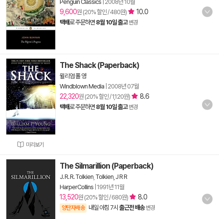
Penguin Classics
|
2008년 10월
9,600
10.0
원 (20% 할인 / 480원)
택배
로 주문하면
8월 10일 출고
변경
The Shack (Paperback)
윌리엄 폴 영
Windblown Media
|
2008년 07월
22,320
8.6
원 (20% 할인 / 1,120원)
택배
로 주문하면
8월 10일 출고
변경
미리보기
The Silmarillion (Paperback)
J. R. R. Tolkien
,
Tolkien, J R R
HarperCollins
|
1991년 11월
13,520
8.0
원 (20% 할인 / 680원)
내일 아침 7시
출근전 배송
양탄자배송
변경