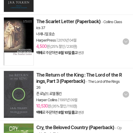
The Scarlet Letter (Paperback)
-
Collins Class
ics 37
너새니얼 호손
HarperPress
|
2010년 04월
4,500
원 (25% 할인 / 230원)
택배
로 주문하면
8월 10일 출고
변경
The Return of the King : The Lord of the R
ings, Part 3 (Paperback)
-
The Lord of the Rings
26
존 로날드 로웰 톨킨
Harper Collins
|
1991년 09월
10,530
원 (35% 할인 / 110원)
택배
로 주문하면
8월 10일 출고
변경
Cry, the Beloved Country (Paperback)
- Op