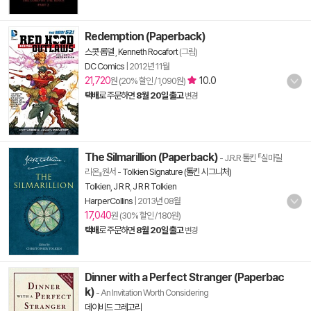
Redemption (Paperback)
스콧 롭델
,
Kenneth Rocafort
(그림)
DC Comics
|
2012년 11월
21,720
10.0
원 (20% 할인 / 1,090원)
택배
로 주문하면
8월 20일 출고
변경
The Silmarillion (Paperback)
- J.R.R 톨킨 『실마릴
리온』원서
-
Tolkien Signature (톨킨 시그니처)
Tolkien, J R R
,
J R R Tolkien
HarperCollins
|
2013년 08월
17,040
원 (30% 할인 / 180원)
택배
로 주문하면
8월 20일 출고
변경
Dinner with a Perfect Stranger (Paperbac
k)
- An Invitation Worth Considering
데이비드 그레고리