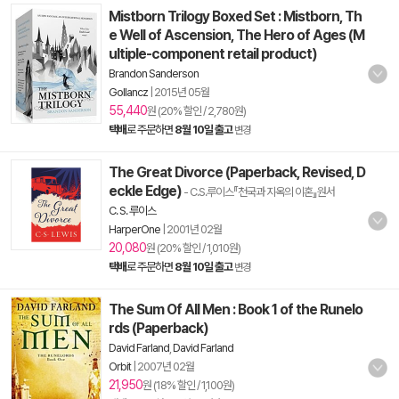
Mistborn Trilogy Boxed Set : Mistborn, Th
e Well of Ascension, The Hero of Ages (M
ultiple-component retail product)
Brandon Sanderson
Gollancz
|
2015년 05월
55,440
원 (20% 할인 / 2,780원)
택배
로 주문하면
8월 10일 출고
변경
The Great Divorce (Paperback, Revised, D
eckle Edge)
- C.S.루이스『천국과 지옥의 이혼』원서
C. S. 루이스
HarperOne
|
2001년 02월
20,080
원 (20% 할인 / 1,010원)
택배
로 주문하면
8월 10일 출고
변경
The Sum Of All Men : Book 1 of the Runelo
rds (Paperback)
David Farland
,
David Farland
Orbit
|
2007년 02월
21,950
원 (18% 할인 / 1,100원)