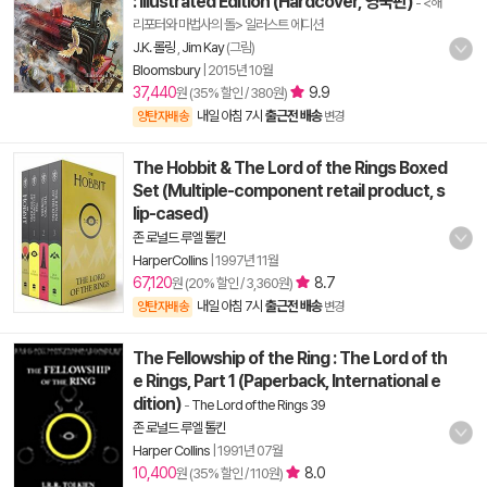
: Illustrated Edition (Hardcover, 영국판)
- <해
리포터와 마법사의 돌> 일러스트 에디션
J.K. 롤링
,
Jim Kay
(그림)
Bloomsbury
|
2015년 10월
37,440
9.9
원 (35% 할인 / 380원)
내일 아침 7시
출근전 배송
양탄자배송
변경
The Hobbit & The Lord of the Rings Boxed
Set (Multiple-component retail product, s
lip-cased)
존 로널드 루엘 톨킨
HarperCollins
|
1997년 11월
67,120
8.7
원 (20% 할인 / 3,360원)
내일 아침 7시
출근전 배송
양탄자배송
변경
The Fellowship of the Ring : The Lord of th
e Rings, Part 1 (Paperback, International e
dition)
-
The Lord of the Rings 39
존 로널드 루엘 톨킨
Harper Collins
|
1991년 07월
10,400
8.0
원 (35% 할인 / 110원)