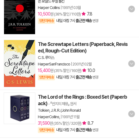
존 로널드 루엘 톨킨
Harper Collins
|
1991년 03월
10,500
7.8
원 (38% 할인 / 110원)
내일 아침 7시
출근전 배송
양탄자배송
변경
The Screwtape Letters (Paperback, Revis
ed, Rough-Cut Edition)
C. S. 루이스
HarperSanFrancisco
|
2001년 02월
15,400
10.0
원 (35% 할인 / 160원)
내일 아침 7시
출근전 배송
양탄자배송
변경
The Lord of the Rings : Boxed Set (Paperb
ack)
- 『반지의 제왕』 원서
Tolkien, J. R. R. (John Ronald
HarperCollins,
|
1991년 11월
31,590
8.7
원 (35% 할인 / 320원)
내일 아침 7시
출근전 배송
양탄자배송
변경