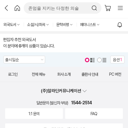
외국도서
소설/시/희곡
문학비평
페미니스트
편집자 추천 외국도서
이 분야에
0
개의 상품이 있습니다.
옵션
1
로그인
전체 메뉴
회사 소개
출판사 안내
PC 버전
(주)알라딘커뮤니케이션
1544-2514
일반문의 (발신자 부담)
1:1 문의
FAQ