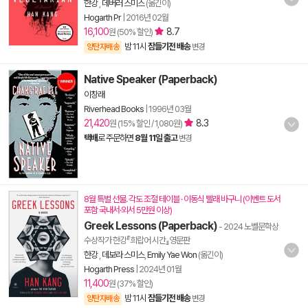
한강
,
데버러 스미스
(옮긴이)
Hogarth Pr
|
2016년 02월
16,100
8.7
원 (50% 할인)
밤 11시
잠들기전 배송
양탄자배송
변경
Native Speaker (Paperback)
이창래
Riverhead Books
|
1996년 03월
21,420
8.3
원 (15% 할인 / 1,080원)
택배
로 주문하면
8월 11일 출고
변경
8월 특별 선물. 각도 조절 테이블 · 이동식 빨래 바구니 (이벤트 도서
포함 국내서·외서 5만원 이상)
Greek Lessons (Paperback)
- 2024 노벨문학상
수상작가 한강『희랍어 시간』영문판
한강
,
데보라 스미스
,
Emily Yae Won
(옮긴이)
Hogarth Press
|
2024년 01월
11,400
원 (37% 할인)
밤 11시
잠들기전 배송
양탄자배송
변경