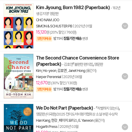
Kim Jiyoung, Born 1982 (Paperback)
- '82년
생 김지영' 영문판
CHO NAM JOO
SIMON & SCHUSTER PB
|
2021년 01월
15,120
원 (20% 할인 / 760원)
밤 11시
잠들기전 배송
양탄자배송
변경
The Second Chance Convenience Store
(Paperback)
- 김호연『불편한 편의점』영문판
Kim, Ho-yeon
,
김호연
,
Janet Hong
(옮긴이)
Harper Perennial
|
2025년 06월
12,670
원 (30% 할인 / 130원)
밤 11시
잠들기전 배송
양탄자배송
변경
We Do Not Part (Paperback)
- 『작별하지 않는다』
영문판 (미국판)/2025 전미도서비평가협회상 소설 부문 수상작
Han Kang
,
한강
,
페이지 모리스
,
E. Yaewon
(옮긴이)
Hogarth Press
|
2026년 03월