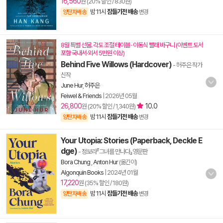
16,560
원 (20% 할인 / 830원)
밤 11시
잠들기전 배송
양탄자배송
변경
8월 특별 선물. 각도 조절 테이블 · 이동식 빨래 바구니 (이벤트 도서
포함 국내서·외서 5만원 이상)
Behind Five Willows (Hardcover)
- 허주은 작가
신작
June Hur
,
허주은
Feiwel & Friends
|
2026년 05월
26,800
10.0
원 (20% 할인 / 1,340원)
밤 11시
잠들기전 배송
양탄자배송
변경
Your Utopia: Stories (Paperback, Deckle E
dge)
- 정보라『그녀를 만나다』영문판
Bora Chung
,
Anton Hur
(옮긴이)
Algonquin Books
|
2024년 01월
17,220
원 (35% 할인 / 180원)
밤 11시
잠들기전 배송
양탄자배송
변경