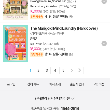
Hwang Bo-reum
,
Shanna Tan
(옮긴이)
Bloomsbury Publishing
|
2024년 07월
16,000
원 (20% 할인 / 800원)
밤 11시
잠들기전 배송
양탄자배송
변경
The Marigold Mind Laundry (Hardcover)
-
<메리골드 마음 세탁소> 영문판
윤정은
Dial Press
|
2024년 10월
18,000
원 (20% 할인 / 900원)
밤 11시
잠들기전 배송
양탄자배송
변경
1
2
3
4
5
로그인
전체 메뉴
회사 소개
출판사 안내
PC 버전
(주)알라딘커뮤니케이션
1544-2514
일반문의 (발신자 부담)