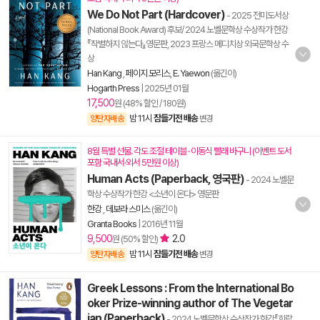
We Do Not Part (Hardcover)
- 2025 전미도서상
(National Book Award) 후보/ 2024 노벨문학상 수상작가 한강
『작별하지 않는다』영문판, 2023 프랑스 메디치상 외국문학상 수
상
Han Kang
,
페이지 모리스
,
E. Yaewon
(옮긴이)
Hogarth Press
|
2025년 01월
17,500
원 (48% 할인 / 180원)
밤 11시
잠들기전 배송
양탄자배송
변경
8월 특별 선물. 각도 조절 테이블 · 이동식 빨래 바구니 (이벤트 도서
포함 국내서·외서 5만원 이상)
Human Acts (Paperback, 영국판)
- 2024 노벨문
학상 수상작가 한강 <소년이 온다> 영문판
한강
,
데보라 스미스
(옮긴이)
Granta Books
|
2016년 11월
9,500
2.0
원 (50% 할인)
밤 11시
잠들기전 배송
양탄자배송
변경
Greek Lessons : From the International Bo
oker Prize-winning author of The Vegetar
ian (Paperback)
- 2024 노벨문학상 수상작가 한강『희랍