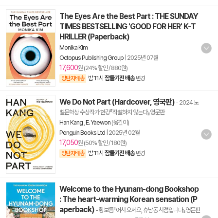
The Eyes Are the Best Part : THE SUNDAY
TIMES BESTSELLING 'GOOD FOR HER' K-T
HRILLER (Paperback)
Monika Kim
Octopus Publishing Group
|
2025년 07월
17,600
원 (24% 할인 / 880원)
밤 11시
잠들기전 배송
양탄자배송
변경
We Do Not Part (Hardcover, 영국판)
- 2024 노
벨문학상 수상작가 한강『작별하지 않는다』영문판
Han Kang
,
E. Yaewon
(옮긴이)
Penguin Books Ltd
|
2025년 02월
17,050
원 (50% 할인 / 180원)
밤 11시
잠들기전 배송
양탄자배송
변경
Welcome to the Hyunam-dong Bookshop
: The heart-warming Korean sensation (P
aperback)
- 황보름『어서 오세요, 휴남동 서점입니다』영문판