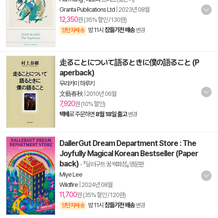
Granta Publications Ltd
|
2023년 08월
12,350
원 (35% 할인 / 130원)
밤 11시
잠들기전 배송
양탄자배송
변경
走ることについて語るときに僕の語ること (P
aperback)
무라카미 하루키
文藝春秋
|
2010년 06월
7,920
원 (10% 할인)
택배
로 주문하면
8월 18일 출고
변경
DallerGut Dream Department Store : The
Joyfully Magical Korean Bestseller (Paper
back)
- 『달러구트 꿈 백화점』영문판
Miye Lee
Wildfire
|
2024년 08월
11,700
원 (35% 할인 / 120원)
밤 11시
잠들기전 배송
양탄자배송
변경