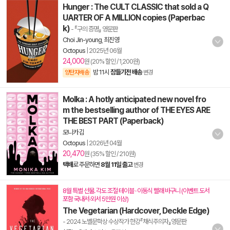
Hunger : The CULT CLASSIC that sold a Q
UARTER OF A MILLION copies (Paperbac
k)
- 『구의 증명』 영문판
Choi Jin-young
,
최진영
Octopus
|
2025년 06월
24,000
원 (20% 할인 / 1,200원)
밤 11시
잠들기전 배송
양탄자배송
변경
Molka : A hotly anticipated new novel fro
m the bestselling author of THE EYES ARE
THE BEST PART (Paperback)
모니카 김
Octopus
|
2026년 04월
20,470
원 (35% 할인 / 210원)
택배
로 주문하면
8월 11일 출고
변경
8월 특별 선물. 각도 조절 테이블 · 이동식 빨래 바구니 (이벤트 도서
포함 국내서·외서 5만원 이상)
The Vegetarian (Hardcover, Deckle Edge)
- 2024 노벨문학상 수상작가 한강『채식주의자』영문판