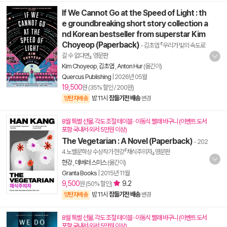
If We Cannot Go at the Speed of Light : th
e groundbreaking short story collection a
nd Korean bestseller from superstar Kim
Choyeop (Paperback)
- 김초엽 『우리가 빛의 속도로
갈 수 없다면』 영문판
Kim Choyeop
,
김초엽
,
Anton Hur
(옮긴이)
Quercus Publishing
|
2026년 05월
19,500
원 (35% 할인 / 200원)
밤 11시
잠들기전 배송
양탄자배송
변경
8월 특별 선물. 각도 조절 테이블 · 이동식 빨래 바구니 (이벤트 도서
포함 국내서·외서 5만원 이상)
The Vegetarian : A Novel (Paperback)
- 202
4 노벨문학상 수상작가 한강『채식주의자』영문판
한강
,
데버러 스미스
(옮긴이)
Granta Books
|
2015년 11월
9,500
9.2
원 (50% 할인)
밤 11시
잠들기전 배송
양탄자배송
변경
8월 특별 선물. 각도 조절 테이블 · 이동식 빨래 바구니 (이벤트 도서
포함 국내서·외서 5만원 이상)