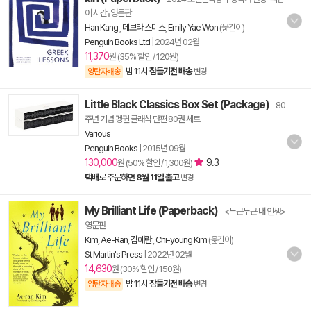
어 시간』영문판
Han Kang
,
데보라 스미스
,
Emily Yae Won
(옮긴이)
Penguin Books Ltd
|
2024년 02월
11,370
원 (35% 할인 / 120원)
밤 11시
잠들기전 배송
양탄자배송
변경
Little Black Classics Box Set (Package)
- 80
주년 기념 펭귄 클래식 단편 80권 세트
Various
Penguin Books
|
2015년 09월
130,000
9.3
원 (50% 할인 / 1,300원)
택배
로 주문하면
8월 11일 출고
변경
My Brilliant Life (Paperback)
- <두근두근 내 인생>
영문판
Kim, Ae-Ran
,
김애란
,
Chi-young Kim
(옮긴이)
St Martin's Press
|
2022년 02월
14,630
원 (30% 할인 / 150원)
밤 11시
잠들기전 배송
양탄자배송
변경