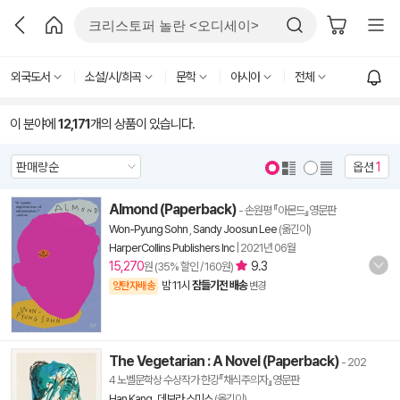
외국도서
소설/시/희곡
문학
아시아
전체
이 분야에
12,171
개의 상품이 있습니다.
옵션
1
Almond (Paperback)
- 손원평 『아몬드』영문판
Won-Pyung Sohn
,
Sandy Joosun Lee
(옮긴이)
HarperCollins Publishers Inc
|
2021년 06월
15,270
9.3
원 (35% 할인 / 160원)
밤 11시
잠들기전 배송
양탄자배송
변경
The Vegetarian : A Novel (Paperback)
- 202
4 노벨문학상 수상작가 한강『채식주의자』영문판
Han Kang
,
데보라 스미스
(옮긴이)