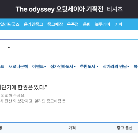
알라딘굿즈
온라인중고
중고매장
우주점
음반
블루레이
커피
서
스트
새로나온책
이벤트
정가인하도서
추천도서
작가와의 만남
북
어딘가에 한권은 있다."
 의뢰해 주세요.
판사 전산 외 보관재고, 알라딘 중고매장 등
명
가격
중고 옵션