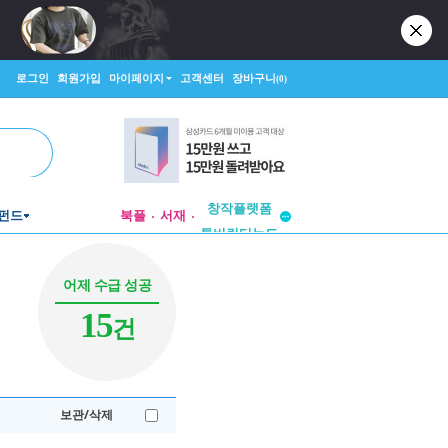
로그인
회원가입
마이페이지
고객센터
장바구니
(0)
투비컨티뉴드
창작플랫폼
펀드
북플
서재
투비컨티뉴드
어제 수급 성공
15
건
보관/삭제