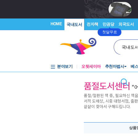
HOME
전자책
만권당
외국도서
국내도서
첫달무료
국내도
분야보기
오뒷세이아
추천마법사
베
품절도서센터
"
품절/절판된 책 중, 필요하신 책을
서적 도매상, 시중 대형서점, 출
샅샅이 찾아서 구해드립니다.
상품