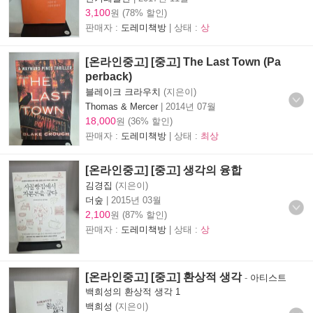
3,100
원 (78% 할인)
판매자 :
도레미책방
| 상태 :
상
[온라인중고] [중고] The Last Town (Pa
perback)
블레이크 크라우치
(지은이)
Thomas & Mercer
|
2014년 07월
18,000
원 (36% 할인)
판매자 :
도레미책방
| 상태 :
최상
[온라인중고] [중고] 생각의 융합
김경집
(지은이)
더숲
|
2015년 03월
2,100
원 (87% 할인)
판매자 :
도레미책방
| 상태 :
상
[온라인중고] [중고] 환상적 생각
-
아티스트
백희성의 환상적 생각 1
백희성
(지은이)