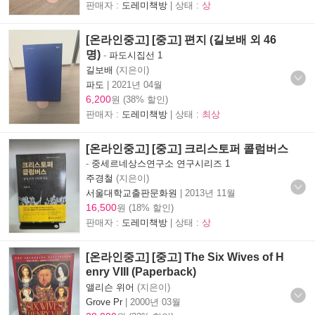
판매자 :
도레미책방
| 상태 :
상
[온라인중고] [중고] 편지 (길보배 외 46
명)
-
파도시집선 1
길보배
(지은이)
파도
|
2021년 04월
6,200
원 (38% 할인)
판매자 :
도레미책방
| 상태 :
최상
[온라인중고] [중고] 크리스토퍼 콜럼버스
-
중세르네상스연구소 연구시리즈 1
주경철
(지은이)
서울대학교출판문화원
|
2013년 11월
16,500
원 (18% 할인)
판매자 :
도레미책방
| 상태 :
상
[온라인중고] [중고] The Six Wives of H
enry VIII (Paperback)
앨리슨 위어
(지은이)
Grove Pr
|
2000년 03월