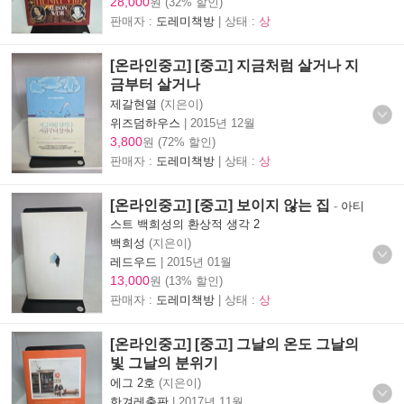
28,000
원 (32% 할인)
판매자 :
도레미책방
| 상태 :
상
[온라인중고] [중고] 지금처럼 살거나 지
금부터 살거나
제갈현열
(지은이)
위즈덤하우스
|
2015년 12월
3,800
원 (72% 할인)
판매자 :
도레미책방
| 상태 :
상
[온라인중고] [중고] 보이지 않는 집
-
아티
스트 백희성의 환상적 생각 2
백희성
(지은이)
레드우드
|
2015년 01월
13,000
원 (13% 할인)
판매자 :
도레미책방
| 상태 :
상
[온라인중고] [중고] 그날의 온도 그날의
빛 그날의 분위기
에그 2호
(지은이)
한겨레출판
|
2017년 11월