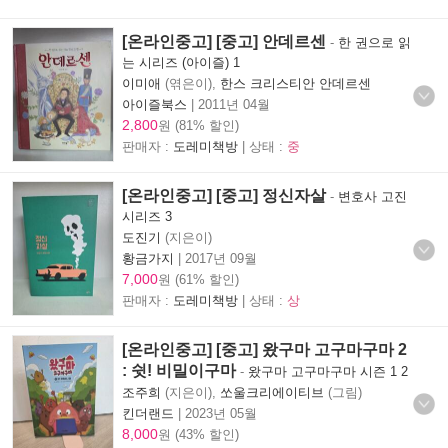
[온라인중고] [중고] 안데르센
-
한 권으로 읽
는 시리즈 (아이즐) 1
이미애
(엮은이),
한스 크리스티안 안데르센
아이즐북스
|
2011년 04월
2,800
원 (81% 할인)
판매자 :
도레미책방
| 상태 :
중
[온라인중고] [중고] 정신자살
-
변호사 고진
시리즈 3
도진기
(지은이)
황금가지
|
2017년 09월
7,000
원 (61% 할인)
판매자 :
도레미책방
| 상태 :
상
[온라인중고] [중고] 왔구마 고구마구마 2
: 쉿! 비밀이구마
-
왔구마 고구마구마 시즌 1 2
조주희
(지은이),
쏘울크리에이티브
(그림)
킨더랜드
|
2023년 05월
8,000
원 (43% 할인)