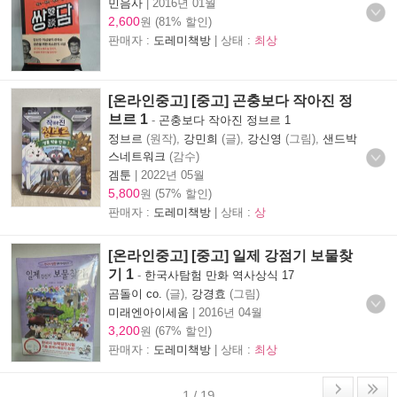
민음사
|
2016년 01월
2,600
원 (81% 할인)
판매자 :
도레미책방
| 상태 :
최상
[온라인중고] [중고] 곤충보다 작아진 정
브르 1
-
곤충보다 작아진 정브르 1
정브르
(원작),
강민희
(글),
강신영
(그림),
샌드박
스네트워크
(감수)
겜툰
|
2022년 05월
5,800
원 (57% 할인)
판매자 :
도레미책방
| 상태 :
상
[온라인중고] [중고] 일제 강점기 보물찾
기 1
-
한국사탐험 만화 역사상식 17
곰돌이 co.
(글),
강경효
(그림)
미래엔아이세움
|
2016년 04월
3,200
원 (67% 할인)
판매자 :
도레미책방
| 상태 :
최상
1 / 19