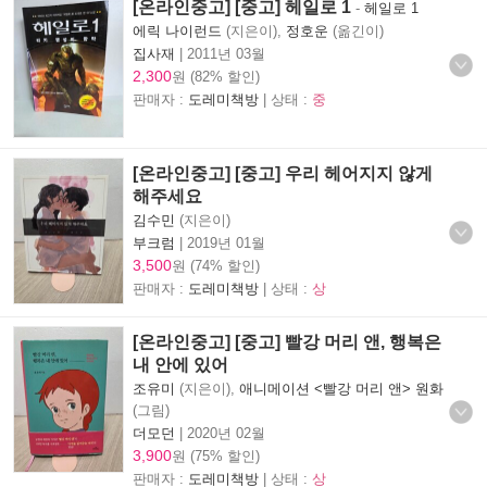
[온라인중고] [중고] 헤일로 1
-
헤일로 1
에릭 나이런드
(지은이),
정호운
(옮긴이)
집사재
|
2011년 03월
2,300
원 (82% 할인)
판매자 :
도레미책방
| 상태 :
중
[온라인중고] [중고] 우리 헤어지지 않게
해주세요
김수민
(지은이)
부크럼
|
2019년 01월
3,500
원 (74% 할인)
판매자 :
도레미책방
| 상태 :
상
[온라인중고] [중고] 빨강 머리 앤, 행복은
내 안에 있어
조유미
(지은이),
애니메이션 <빨강 머리 앤> 원화
(그림)
더모던
|
2020년 02월
3,900
원 (75% 할인)
판매자 :
도레미책방
| 상태 :
상