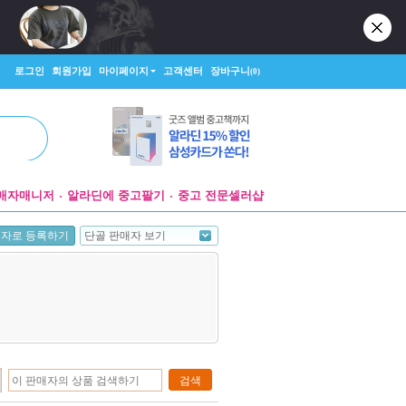
로그인
회원가입
마이페이지
고객센터
장바구니
(0)
매자매니저
알라딘에 중고팔기
중고 전문셀러샵
단골 판매자 보기
매자로 등록하기
검색