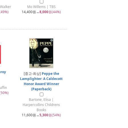
alker
Mo Willems | TBS
(49%)
14,400
원→
8,000
원(44%)
roy
[중고-최상]
Peppe the
Lamplighter: A Caldecott
Honor Award Winner
ffin
(Paperback)
(50%)
Bartone, Elisa |
Harpercollins Childrens
Books
11,600
원→
5,300
원(54%)