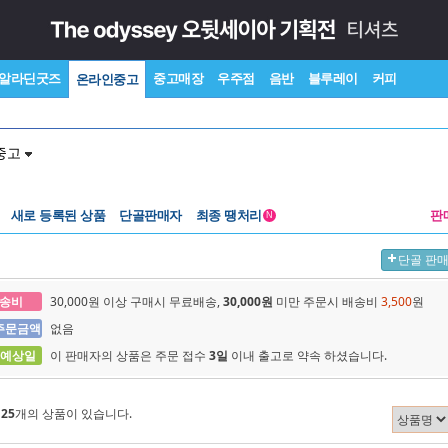
알라딘굿즈
중고매장
우주점
음반
블루레이
커피
온라인중고
중고
새로 등록된 상품
단골판매자
최종 땡처리
판
N
단골 판
송비
30,000원 이상 구매시 무료배송,
30,000원
미만 주문시 배송비
3,500
원
주문금액
없음
 예상일
이 판매자의 상품은 주문 접수
3일
이내 출고로 약속 하셨습니다.
에
25
개의 상품이 있습니다.