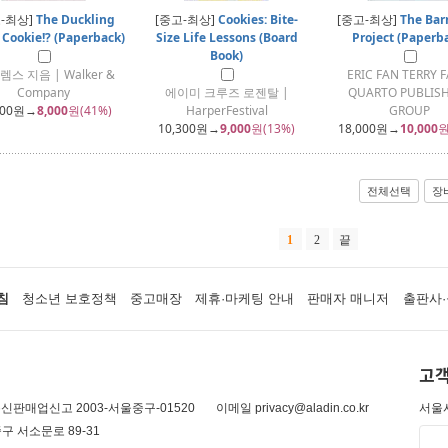
-최상]
The Duckling
[중고-최상]
Cookies: Bite-
[중고-최상]
The Bar
 Cookie!? (Paperback)
Size Life Lessons (Board
Project (Paperb
Book)
렘스 지음 | Walker &
ERIC FAN TERRY F
Company
에이미 크루즈 로젠탈 |
QUARTO PUBLIS
600
원→
8,000
원(41%)
HarperFestival
GROUP
10,300
원→
9,000
원(13%)
18,000
원→
10,000
원
전체선택
장
1
2
끝
침
청소년 보호정책
중고매장
제휴·마케팅 안내
판매자 매니저
출판사·
고객
신판매업신고 2003-서울중구-01520
이메일 privacy@aladin.co.kr
서울시
구 서소문로 89-31