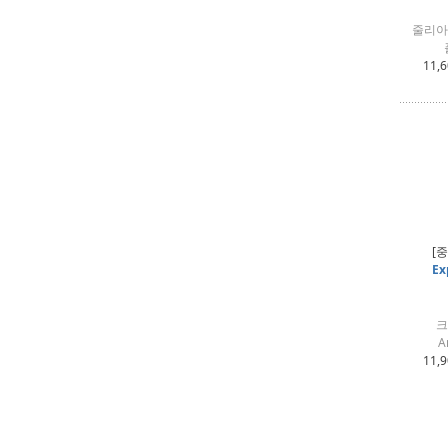
줄리아
11,
[
Ex
크
A
11,