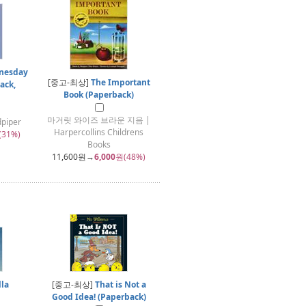
nesday
[중고-최상]
The Important
ack,
Book (Paperback)
마거릿 와이즈 브라운 지음 |
dpiper
Harpercollins Childrens
(31%)
Books
11,600
원→
6,000
원(48%)
lla
[중고-최상]
That is Not a
Good Idea! (Paperback)