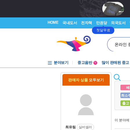
HOME
국내도서
전자책
만권당
외국도서
첫달무료
온라인 
분야보기
중고음반
많이 판매된 중고
N
1천원부터
중고음반
판매자 상품
모두보기
배
최소
출고
이 분야
최유림
실버셀러