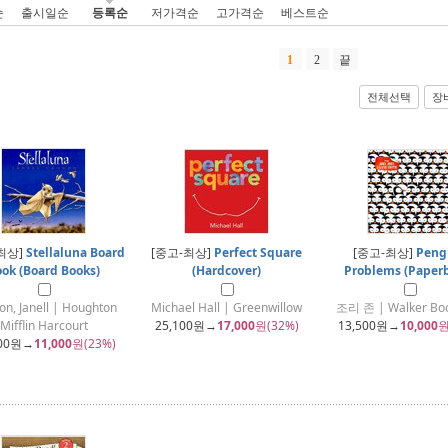
순
출시일순
등록순
저가격순
고가격순
베스트순
1
2
끝
전체선택
장
최상]
Stellaluna Board
[중고-최상]
Perfect Square
[중고-최상]
Peng
ok (Board Books)
(Hardcover)
Problems (Paper
n, Janell | Houghton
Michael Hall | Greenwillow
조리 존 | Walker Boo
Mifflin Harcourt
25,100
원→
17,000
원(32%)
13,500
원→
10,000
원
00
원→
11,000
원(23%)