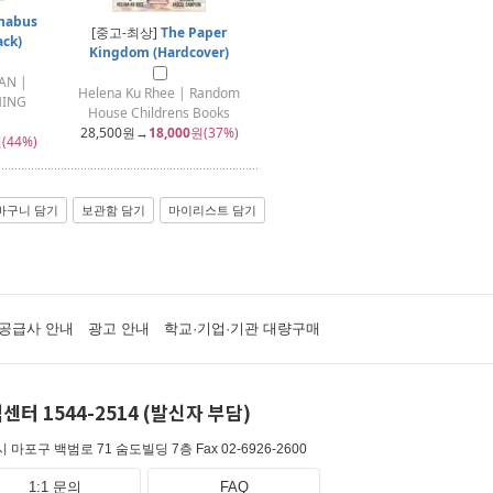
nabus
[중고-최상]
The Paper
ack)
Kingdom (Hardcover)
AN |
Helena Ku Rhee | Random
HING
House Childrens Books
28,500
원→
18,000
원(37%)
(44%)
바구니 담기
보관함 담기
마이리스트 담기
공급사 안내
광고 안내
학교·기업·기관 대량구매
센터 1544-2514 (발신자 부담)
 마포구 백범로 71 숨도빌딩 7층
Fax 02-6926-2600
1:1 문의
FAQ