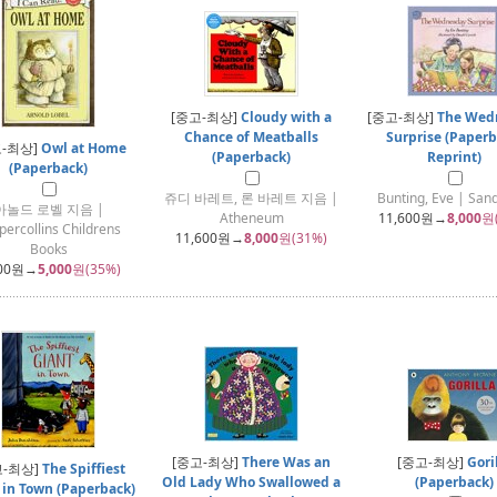
[중고-최상]
Cloudy with a
[중고-최상]
The Wed
Chance of Meatballs
Surprise (Paperb
고-최상]
Owl at Home
(Paperback)
Reprint)
(Paperback)
쥬디 바레트, 론 바레트 지음 |
Bunting, Eve | San
아놀드 로벨 지음 |
Atheneum
11,600
원→
8,000
원
percollins Childrens
11,600
원→
8,000
원(31%)
Books
00
원→
5,000
원(35%)
[중고-최상]
There Was an
[중고-최상]
Gori
고-최상]
The Spiffiest
Old Lady Who Swallowed a
(Paperback)
 in Town (Paperback)