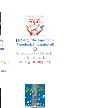
ey
[중고-최상]
The Paper Dolls
‘s
(Paperback, Illustrated ed)
ent
Donaldson, Julia | Macmillan
Children's Books
m 지음 |
16,670
원→
8,000
원(52%)
(48%)