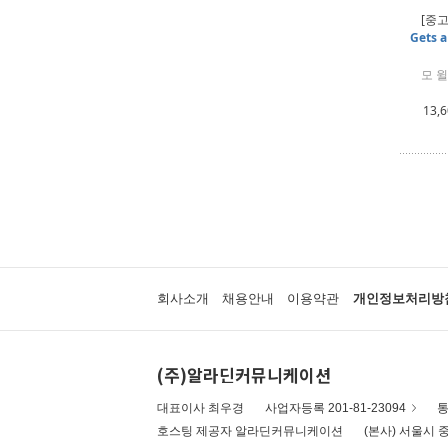
[중고
Gets a
모 윌
13,
회사소개
채용안내
이용약관
개인정보처리방
(주)알라딘커뮤니케이션
대표이사 최우경
사업자등록 201-81-23094
통
호스팅 제공자 알라딘커뮤니케이션
(본사) 서울시 중