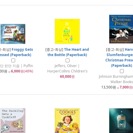
고-최상]
Froggy Gets
[중고-최상]
The Heart and
[중고-최상]
Harv
essed (Paperback)
the Bottle (Paperback)
Slumfenburger
Christmas Pres
(Paperback)
 런던 지음 | Puffin
Jeffers, Oliver |
600
원→
6,000
원(48%)
HarperCollins Children's
60,000
원
Johnson Burningha
Walker Books
13,500
원→
7,000
원