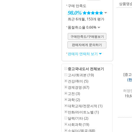
상품명
구매 만족도
98.0%
최근 6개월, 153개 평가
품절취소율 0.66%
구매만족도/구매평보기
판매자에게 문의하기
판매자 연락처 보기
중고국내도서 전체보기
[중고
고서/희귀본 (19)
(
건강/취미 (5)
경제경영 (67)
허영만
고전 (3)
19,
과학 (2)
대학교재/전문서적 (1)
만화/라이트노벨 (1)
달력/기타 (2)
사회과학 (19)
소설/시/희곡 (68)