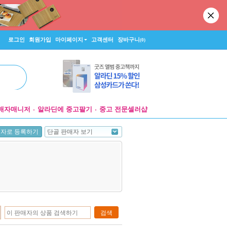
로그인
회원가입
마이페이지
고객센터
장바구니
(0)
매자매니저
알라딘에 중고팔기
중고 전문셀러샵
단골 판매자 보기
매자로 등록하기
검색