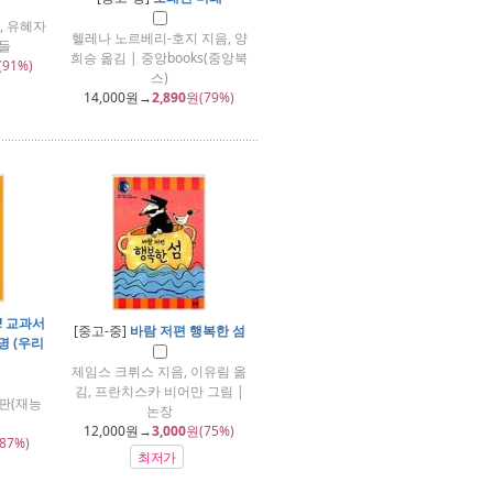
, 유혜자
헬레나 노르베리-호지 지음, 양
이들
희승 옮김 | 중앙books(중앙북
(91%)
스)
14,000
원→
2,890
원(79%)
! 교과서
[중고-중]
바람 저편 행복한 섬
명 (우리
제임스 크뤼스 지음, 이유림 옮
김, 프란치스카 비어만 그림 |
판(재능
논장
12,000
원→
3,000
원(75%)
87%)
최저가