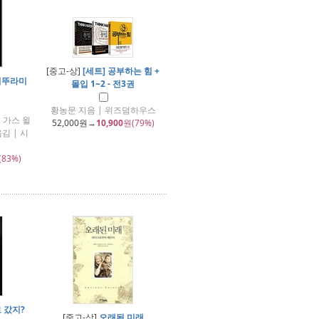
[중고-상]
[세트] 공부하는 힘 +
귀뚜라미
몰입 1~2 - 전3권
황농문 지음 | 위즈덤하우스
 가스 윌
52,000
원→
10,900
원(79%)
김 | 시
(83%)
 갔지?
[중고-상]
오래된 미래