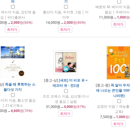
라
기
베른트 M. 베이어 지음
 제누아 지음, 강민채 옮
황선미 지음, 우지현 그림 | 이
옮김 | 두레아
김 | 바다출판사
마주
11,000
원→
1,000
원
800
원→
2,000
원(86%)
14,000
원→
2,000
원(86%)
최저가
최저가
최저가
[중고-상]
[세트] 미 비포 유 +
상]
죽을 때 후회하는 스
[중고-중]
꼭 알아 두자
애프터 유 - 전2권
물다섯 가지
에 나오는 큰인물 100
나라편)
조조 모예스 지음, 김선형.이나
슈이치 지음, 황소연 옮김
경 옮김 | 살림
| 21세기북스
김영만 지음 | 재능출
31,000
원→
4,000
원(87%)
800
원→
4,600
원(76%)
교육)
최저가
7,500
원→
1,000
원(
최저가