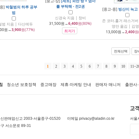
[중고-상]
[세트] 외딴 방 + 엄마
를 부탁해 - 전2권
-중]
박철범의 하루 공부
[중고-중]
빙산이 녹고
법
신경숙 지음 | 창비
존 코터.홀거 래스거버 
31,500
원→
6,400
원(80%)
철범 지음 | 다산에듀
영만 옮김 | 김
000
원→
3,900
원(77%)
최저가
13,000
원→
2,400
원
전체선택
장
1
2
3
4
5
6
7
8
9
10
11~2
침
청소년 보호정책
중고매장
제휴·마케팅 안내
판매자 매니저
출판사·
고객
신판매업신고 2003-서울중구-01520
이메일 privacy@aladin.co.kr
서울시
구 서소문로 89-31