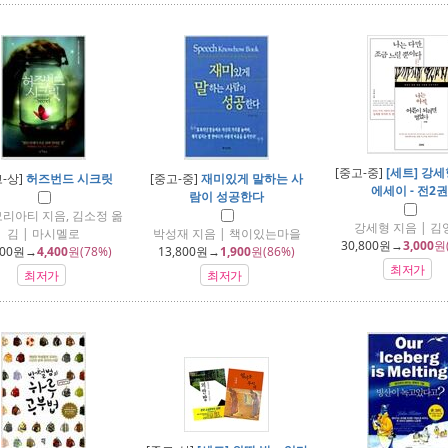
[중고-중]
[세트] 강
-상]
허즈번드 시크릿
[중고-중]
재미있게 말하는 사
에세이 - 전2권
람이 성공한다
모리아티 지음, 김소정 옮
강세형 지음 | 김
김 | 마시멜로
박성재 지음 | 책이있는마을
30,800
원→
3,000
원
800
원→
4,400
원(78%)
13,800
원→
1,900
원(86%)
최저가
최저가
최저가