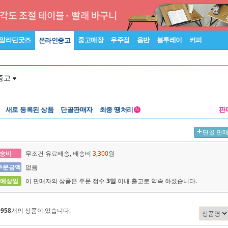
알라딘굿즈
중고매장
우주점
음반
블루레이
커피
온라인중고
중고
새로 등록된 상품
단골판매자
최종 땡처리
판
N
단골 판
송비
무조건 유료배송, 배송비
3,300
원
주문금액
없음
 예상일
이 판매자의 상품은 주문 접수
3일
이내 출고로 약속 하셨습니다.
에
958
개의 상품이 있습니다.