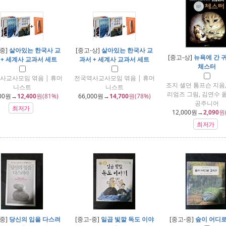
-중]
살아있는 한국사 교
[중고-상]
살아있는 한국사 교
[중고-상]
뉴욕에 간 
 + 세계사 교과서 세트
과서 + 세계사 교과서 세트
체스터
사교사모임 엮음 | 휴머
전국역사교사모임 엮음 | 휴머
조지 셀던 톰프슨 지음,
니스트
니스트
리엄즈 그림, 김연수 옮
00
원→
12,400
원(81%)
66,000
원→
14,700
원(78%)
공주니어
최저가
12,000
원→
2,090
원
최저가
-중]
당신의 입을 다스려
[중고-중]
일곱 빛깔 독도 이야
[중고-중]
숲이 어디로