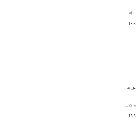
로버트
13,
[중고-
오츠 
18,