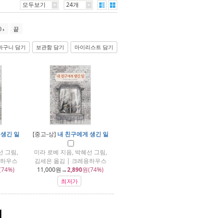
모두보기
24개
0
끝
바구니 담기
보관함 담기
마이리스트 담기
 생긴 일
[중고-상]
내 친구에게 생긴 일
선 그림,
미라 로베 지음, 박혜선 그림,
용하우스
김세은 옮김 | 크레용하우스
(74%)
11,000
원→
2,890
원(74%)
최저가