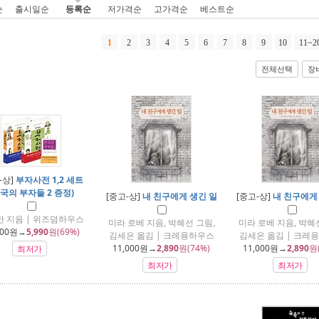
순
출시일순
등록순
저가격순
고가격순
베스트순
1
2
3
4
5
6
7
8
9
10
11~2
전체선택
장
-상]
부자사전 1,2 세트
한국의 부자들 2 증정)
[중고-상]
내 친구에게 생긴 일
[중고-상]
내 친구에게
 지음 | 위즈덤하우스
미라 로베 지음, 박혜선 그림,
미라 로베 지음, 박혜
600
원→
5,990
원(69%)
김세은 옮김 | 크레용하우스
김세은 옮김 | 크레
11,000
원→
2,890
원(74%)
11,000
원→
2,890
원
최저가
최저가
최저가