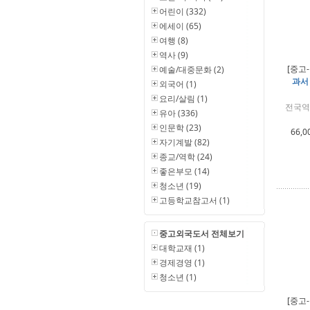
어린이 (332)
에세이 (65)
여행 (8)
역사 (9)
[중고
예술/대중문화 (2)
과서
외국어 (1)
요리/살림 (1)
전국역
유아 (336)
인문학 (23)
66,0
자기계발 (82)
종교/역학 (24)
좋은부모 (14)
청소년 (19)
고등학교참고서 (1)
중고외국도서 전체보기
대학교재 (1)
경제경영 (1)
청소년 (1)
[중고