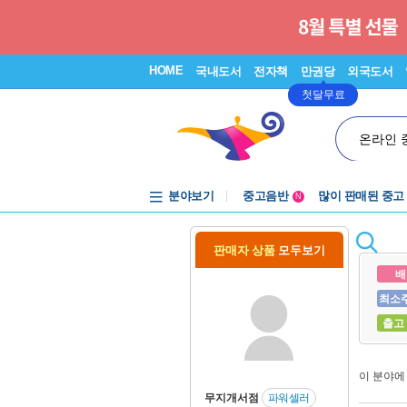
HOME
국내도서
전자책
만권당
외국도서
첫달무료
온라인 
분야보기
중고음반
많이 판매된 중고
N
1천원부터
중고음반
판매자 상품
모두보기
배
최소
출고
이 분야
무지개서점
파워셀러