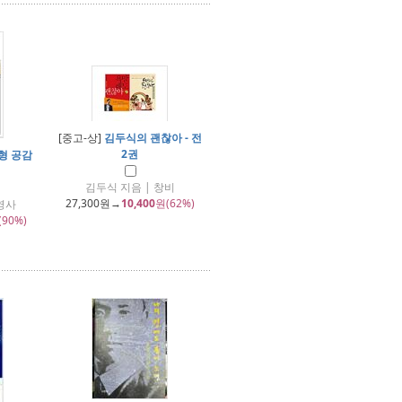
[중고-상]
김두식의 괜찮아 - 전
2권
세형 공감
김두식 지음 | 창비
27,300
원→
10,400
원(62%)
영사
(90%)