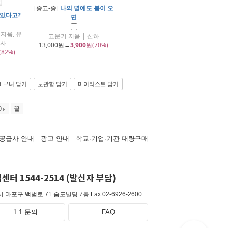
[중고-중]
나의 별에도 봄이 오
 있다고?
면
지음, 유
고운기 지음 | 산하
영사
13,000
원→
3,900
원(70%)
(82%)
바구니 담기
보관함 담기
마이리스트 담기
0
끝
공급사 안내
광고 안내
학교·기업·기관 대량구매
센터 1544-2514 (발신자 부담)
 마포구 백범로 71 숨도빌딩 7층
Fax 02-6926-2600
1:1 문의
FAQ