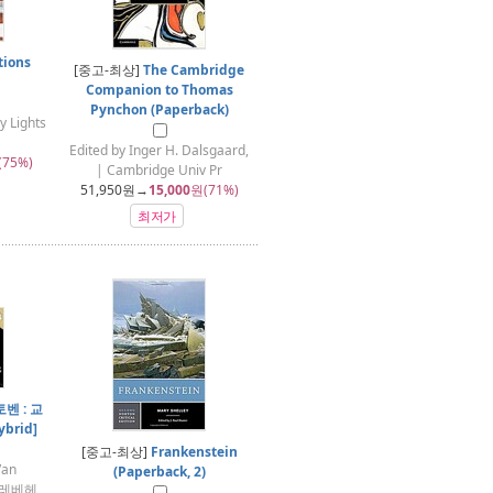
tions
[중고-최상]
The Cambridge
Companion to Thomas
Pynchon (Paperback)
y Lights
Edited by Inger H. Dalsgaard,
(75%)
| Cambridge Univ Pr
51,950
원→
15,000
원(71%)
최저가
토벤 : 교
brid]
[중고-최상]
Frankenstein
Van
(Paperback, 2)
 헤레베헤