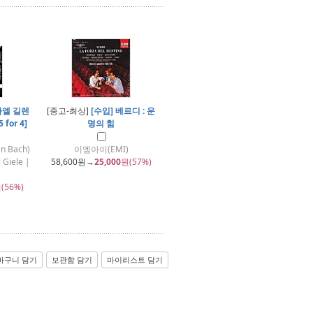
하엘 길렌
[중고-최상]
[수입] 베르디 : 운
for 4]
명의 힘
n Bach)
이엠아이(EMI)
Giele |
58,600
원→
25,000
원(57%)
(56%)
바구니 담기
보관함 담기
마이리스트 담기