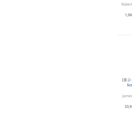
Robert
1,06
[중고
Sc
James
33,