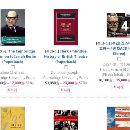
[중고-상]
[수입] 쇼
: 교향곡 4번 [SACD H
-최상]
The Cambridge
[중고-상]
The Cambridge
Stereo]
ion to Isaiah Berlin
History of British Theatre
(Paperback)
(Paperback)
쇼스타코비치 (Dmi
Shostakovich) 작
oshua Cherniss |
Donohue, Joseph |
(Eliahu Inbal) | E
idge University Press
Cambridge University Press
30,100
원→
15,000
원
00
원→
17,000
원(68%)
53,050
원→
23,000
원(57%)
최저가
최저가
최저가