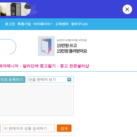
로그인
회원가입
마이페이지
고객센터
장바구니
(0)
매자매니저
알라딘에 중고팔기
중고 전문셀러샵
단골 판매자 보기
매자로 등록하기
검색