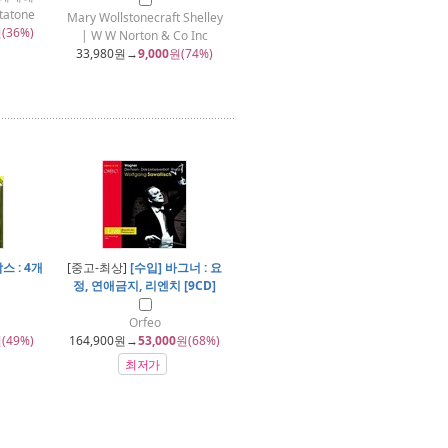
ntatone
Mary Wollstonecraft Shelley
(36%)
| W W Norton & Co Inc
33,980
원→
9,000
원(74%)
스 : 4개
[중고-최상]
[수입] 바그너 : 요
정, 연애금지, 리엔치 [9CD]
Orfeo
(49%)
164,900
원→
53,000
원(68%)
최저가