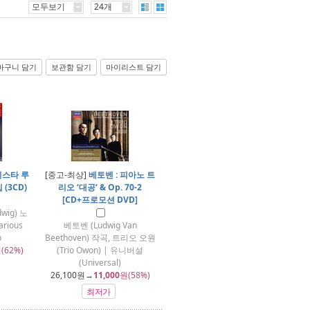
모두보기
24개
바구니 담기
보관함 담기
마이리스트 담기
리스타 루
[중고-최상]
베토벤 : 피아노 트
(3CD)
리오 ‘대공‘ & Op. 70-2
[CD+프로모션 DVD]
wig) 노
rious
베토벤 (Ludwig Van
o
Beethoven) 작곡, 트리오 오원
(62%)
(Trio Owon) | 유니버설
(Universal)
26,100
원→
11,000
원(58%)
최저가