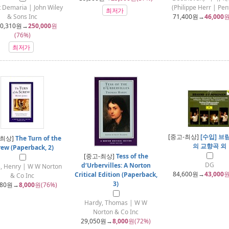
 Demaria | John Wiley
(Philippe Herr | Pe
최저가
& Sons Inc
71,400
원→
46,000
원
0,310
원→
250,000
원
(76%)
최저가
[중고-최상]
[수입] 브람
-최상]
The Turn of the
의 교향곡 외
rew (Paperback, 2)
[중고-최상]
Tess of the
DG
d‘Urbervilles: A Norton
, Henry | W W Norton
84,600
원→
43,000
원
Critical Edition (Paperback,
& Co Inc
3)
980
원→
8,000
원(76%)
Hardy, Thomas | W W
Norton & Co Inc
29,050
원→
8,000
원(72%)