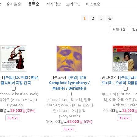
순
출시일순
등록순
저가격순
고가격순
베스트순
1
2
3
끝
전체선택
장
상]
[수입] J.S. 바흐 : 평균
[중고-상]
[수입] The
[중고-최상]
[수입] 크
 클라비어곡집 전곡
Complete Symphony /
드비히 : 오페라 작품집 
Mahler / Bernstein
hann Sebastian Bach)
루드비히 (Christa Lud
이트 (Angela Hewitt)
Jennie Tourel 외 노래, 말러
래, 여러 아티스트 (Va
| Hyperion
(Mahler) 작곡, 레너드 번스타
Artists | Orfe
00
원→
29,000
원(33%)
인 (Leon | 소니뮤직
66,000
원→
25,000
원
(SonyMusic)
최저가
최저가
168,000
원→
62,000
원(63%)
최저가