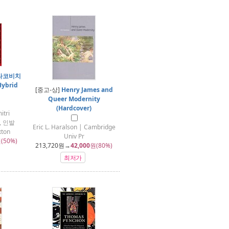
스타코비치
ybrid
[중고-상]
Henry James and
Queer Modernity
(Hardcover)
tri
곡, 인발
Eric L. Haralson | Cambridge
xton
Univ Pr
(50%)
213,720
원→
42,000
원(80%)
최저가