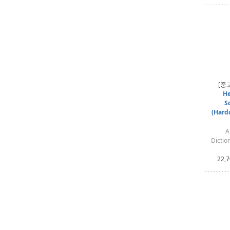
[중
He
S
(Hard
A
Dictio
22,