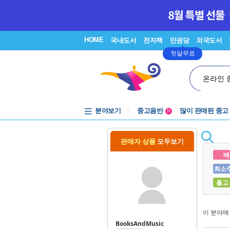
HOME
국내도서
전자책
만권당
외국도서
첫달무료
온라인 
분야보기
중고음반
많이 판매된 중고
N
1천원부터
중고음반
판매자 상품
모두보기
배
최소
출고
이 분야
BooksAndMusic