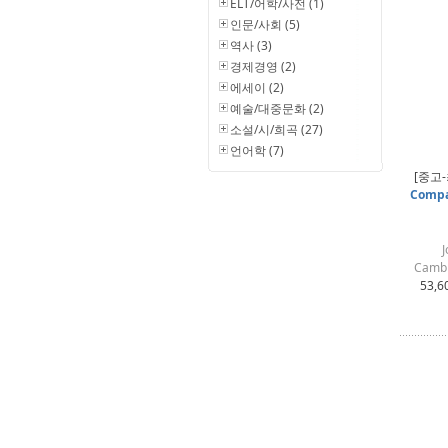
ELT/어학/사전 (1)
인문/사회 (5)
역사 (3)
경제경영 (2)
에세이 (2)
예술/대중문화 (2)
소설/시/희곡 (27)
언어학 (7)
[중고
Compan
J
Cambr
53,6