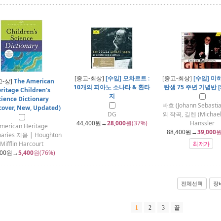
[중고-최상]
[수입] 모차르트 :
[중고-최상]
[수입] 미
고-상]
The American
10개의 피아노 소나타 & 환타
탄생 75 주년 기념반 [5 
ritage Children‘s
지
cience Dictionary
바흐 (Johann Sebastia
cover, New, Updated)
DG
외 작곡, 길렌 (Michael 
44,400
원→
28,000
원(37%)
Hanssler
merican Heritage
88,400
원→
39,000
원
naries 지음 | Houghton
Mifflin Harcourt
최저가
700
원→
5,400
원(76%)
전체선택
장
1
2
3
끝