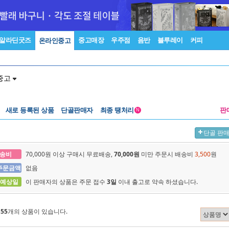
알라딘굿즈
중고매장
우주점
음반
블루레이
커피
온라인중고
중고
새로 등록된 상품
단골판매자
최종 땡처리
판
N
단골 판
송비
70,000원 이상 구매시 무료배송,
70,000원
미만 주문시 배송비
3,500
원
주문금액
없음
 예상일
이 판매자의 상품은 주문 접수
3일
이내 출고로 약속 하셨습니다.
에
55
개의 상품이 있습니다.