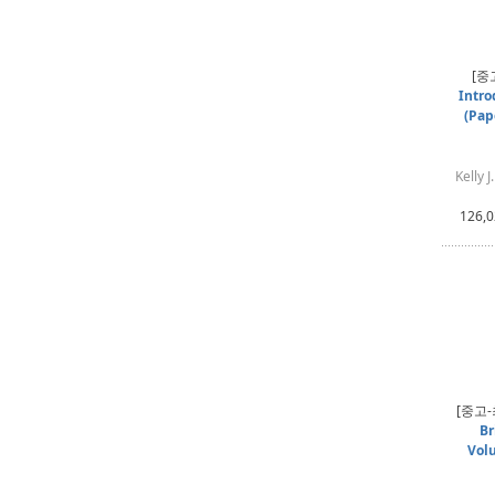
[중
Intro
(Pap
Kelly 
126,
[중고
Br
Volu