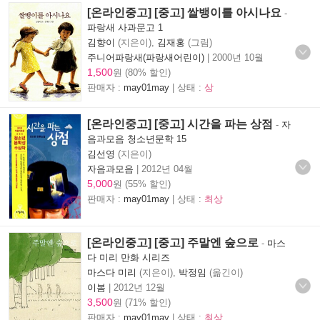
[온라인중고] [중고] 쌀뱅이를 아시나요
-
파랑새 사과문고 1
김향이
(지은이),
김재홍
(그림)
주니어파랑새(파랑새어린이)
|
2000년 10월
1,500
원 (80% 할인)
판매자 :
may01may
| 상태 :
상
[온라인중고] [중고] 시간을 파는 상점
-
자
음과모음 청소년문학 15
김선영
(지은이)
자음과모음
|
2012년 04월
5,000
원 (55% 할인)
판매자 :
may01may
| 상태 :
최상
[온라인중고] [중고] 주말엔 숲으로
-
마스
다 미리 만화 시리즈
마스다 미리
(지은이),
박정임
(옮긴이)
이봄
|
2012년 12월
3,500
원 (71% 할인)
판매자 :
may01may
| 상태 :
최상