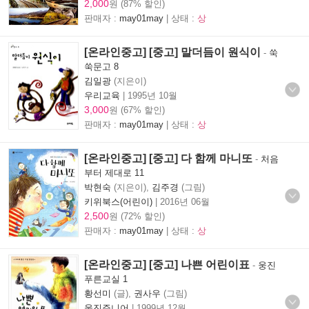
2,000
원 (87% 할인)
판매자 :
may01may
| 상태 :
상
[온라인중고] [중고] 말더듬이 원식이
-
쑥
쑥문고 8
김일광
(지은이)
우리교육
|
1995년 10월
3,000
원 (67% 할인)
판매자 :
may01may
| 상태 :
상
[온라인중고] [중고] 다 함께 마니또
-
처음
부터 제대로 11
박현숙
(지은이),
김주경
(그림)
키위북스(어린이)
|
2016년 06월
2,500
원 (72% 할인)
판매자 :
may01may
| 상태 :
상
[온라인중고] [중고] 나쁜 어린이표
-
웅진
푸른교실 1
황선미
(글),
권사우
(그림)
웅진주니어
|
1999년 12월