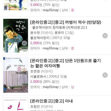
2,000
원 (75% 할인)
판매자 :
may01may
| 상태 :
중
[온라인중고] [중고] 꺼벙이 억수 (반양장)
-
좋은책어린이 창작동화 (저학년문고) 1
윤수천
(지은이),
원유미
(그림)
좋은책어린이
|
2007년 10월
2,000
원 (73% 할인)
판매자 :
may01may
| 상태 :
중
[온라인중고] [중고] 단돈 1만원으로 즐기
는 짧은 여자여행
조연경
(지은이)
서울문화사
|
2004년 11월
1,000
원 (90% 할인)
판매자 :
may01may
| 상태 :
상
[온라인중고] [중고] 아내
조창인
(지은이)