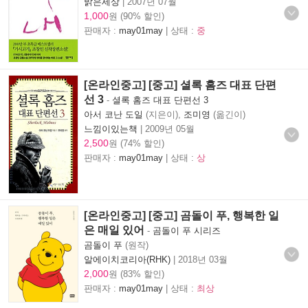
밝은세상
|
2007년 07월
1,000
원 (90% 할인)
판매자 :
may01may
| 상태 :
중
[온라인중고] [중고] 셜록 홈즈 대표 단편
선 3
-
셜록 홈즈 대표 단편선 3
아서 코난 도일
(지은이),
조미영
(옮긴이)
느낌이있는책
|
2009년 05월
2,500
원 (74% 할인)
판매자 :
may01may
| 상태 :
상
[온라인중고] [중고] 곰돌이 푸, 행복한 일
은 매일 있어
-
곰돌이 푸 시리즈
곰돌이 푸
(원작)
알에이치코리아(RHK)
|
2018년 03월
2,000
원 (83% 할인)
판매자 :
may01may
| 상태 :
최상