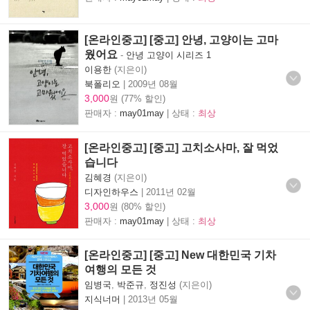
[온라인중고] [중고] 안녕, 고양이는 고마
웠어요
-
안녕 고양이 시리즈 1
이용한
(지은이)
북폴리오
|
2009년 08월
3,000
원 (77% 할인)
판매자 :
may01may
| 상태 :
최상
[온라인중고] [중고] 고치소사마, 잘 먹었
습니다
김혜경
(지은이)
디자인하우스
|
2011년 02월
3,000
원 (80% 할인)
판매자 :
may01may
| 상태 :
최상
[온라인중고] [중고] New 대한민국 기차
여행의 모든 것
임병국
,
박준규
,
정진성
(지은이)
지식너머
|
2013년 05월