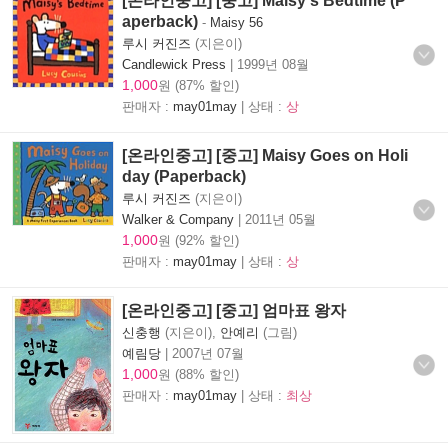
[온라인중고] [중고] Maisy‘s Bedtime (P
aperback)
-
Maisy 56
루시 커진즈
(지은이)
Candlewick Press
|
1999년 08월
1,000
원 (87% 할인)
판매자 :
may01may
| 상태 :
상
[온라인중고] [중고] Maisy Goes on Holi
day (Paperback)
루시 커진즈
(지은이)
Walker & Company
|
2011년 05월
1,000
원 (92% 할인)
판매자 :
may01may
| 상태 :
상
[온라인중고] [중고] 엄마표 왕자
신충행
(지은이),
안예리
(그림)
예림당
|
2007년 07월
1,000
원 (88% 할인)
판매자 :
may01may
| 상태 :
최상