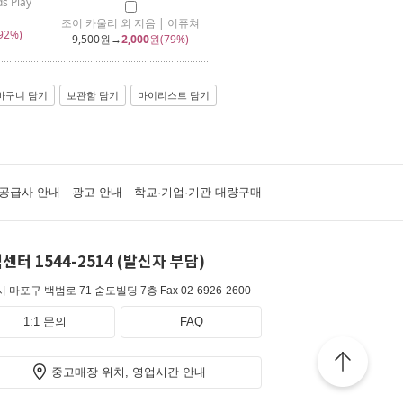
ds Play
조이 카울리 외 지음 | 이퓨쳐
92%)
9,500
원→
2,000
원(79%)
바구니 담기
보관함 담기
마이리스트 담기
공급사 안내
광고 안내
학교·기업·기관 대량구매
센터 1544-2514 (발신자 부담)
 마포구 백범로 71 숨도빌딩 7층
Fax 02-6926-2600
1:1 문의
FAQ
중고매장 위치, 영업시간 안내