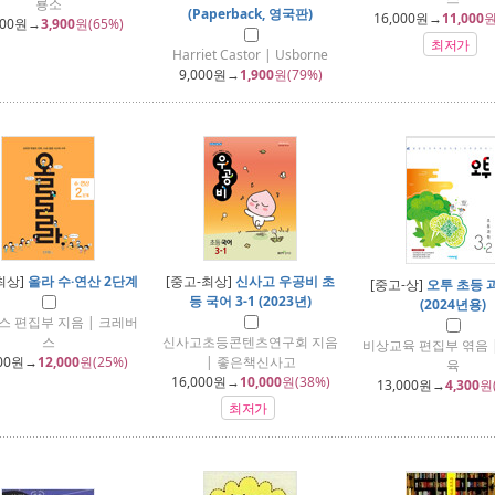
룡소
(Paperback, 영국판)
16,000
원→
11,000
원
000
원→
3,900
원(65%)
최저가
Harriet Castor | Usborne
9,000
원→
1,900
원(79%)
최상]
올라 수·연산 2단계
[중고-최상]
신사고 우공비 초
[중고-상]
오투 초등 과
등 국어 3-1 (2023년)
(2024년용)
스 편집부 지음 | 크레버
스
신사고초등콘텐츠연구회 지음
비상교육 편집부 엮음 
00
원→
12,000
원(25%)
| 좋은책신사고
육
16,000
원→
10,000
원(38%)
13,000
원→
4,300
원
최저가