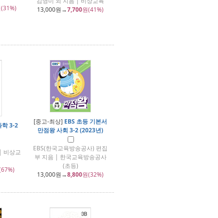
김영미 외 지음 | 비상교육
(31%)
13,000
원→
7,700
원(41%)
[중고-최상]
EBS 초등 기본서
학 3-2
만점왕 사회 3-2 (2023년)
EBS(한국교육방송공사) 편집
| 비상교
부 지음 | 한국교육방송공사
(초등)
(67%)
13,000
원→
8,800
원(32%)