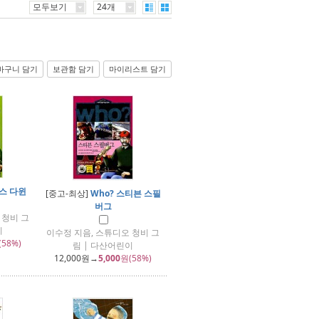
모두보기
24개
바구니 담기
보관함 담기
마이리스트 담기
찰스 다윈
[중고-최상]
Who? 스티븐 스필
버그
 청비 그
이
이수정 지음, 스튜디오 청비 그
(58%)
림 | 다산어린이
12,000
원→
5,000
원(58%)