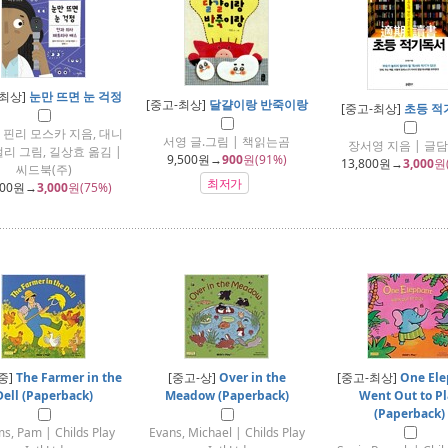
-최상]
눈만 뜨면 눈 걱정
[중고-최상]
달걀이랑 반죽이랑
[중고-최상]
초등 적
 핀리 모스카 지음, 대니
서영 글.그림 | 책읽는곰
장서영 지음 | 글
리 그림, 길상효 옮김 |
9,500
원→
900
원(91%)
13,800
원→
3,000
원
씨드북(주)
최저가
000
원→
3,000
원(75%)
중]
The Farmer in the
[중고-상]
Over in the
[중고-최상]
One Ele
Dell (Paperback)
Meadow (Paperback)
Went Out to Pl
(Paperback)
s, Pam | Childs Play
Evans, Michael | Childs Play