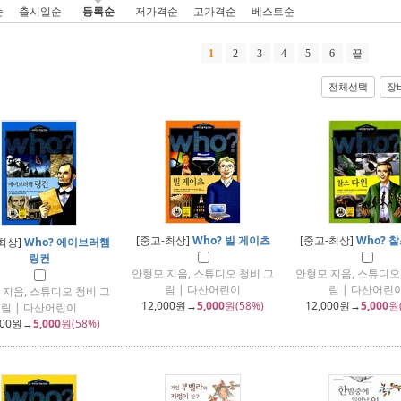
순
출시일순
등록순
저가격순
고가격순
베스트순
1
2
3
4
5
6
끝
전체선택
장
[중고-최상]
Who? 빌 게이츠
[중고-최상]
Who? 
최상]
Who? 에이브러햄
링컨
안형모 지음, 스튜디오 청비 그
안형모 지음, 스튜디오
림 | 다산어린이
림 | 다산어린
 지음, 스튜디오 청비 그
12,000
원→
5,000
원(58%)
12,000
원→
5,000
원
림 | 다산어린이
000
원→
5,000
원(58%)