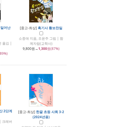
 일어난
[중고-최상]
흑기사 황보찬일
소중애 지음, 조윤주 그림 | 함
 옮김 |
께자람(교학사)
9,800
원→
1,300
원(87%)
89%)
산 2단계
[중고-최상]
한끝 초등 사회 3-2
(2024년용)
| 크레버