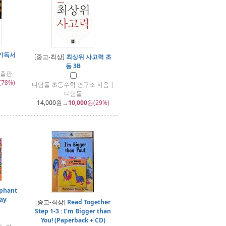
기독서
[중고-최상]
최상위 사고력 초
등 3B
담출판
(78%)
디딤돌 초등수학 연구소 지음 |
디딤돌
14,000
원→
10,000
원(29%)
phant
ay
[중고-최상]
Read Together
Step 1-3 : I‘m Bigger than
You! (Paperback + CD)