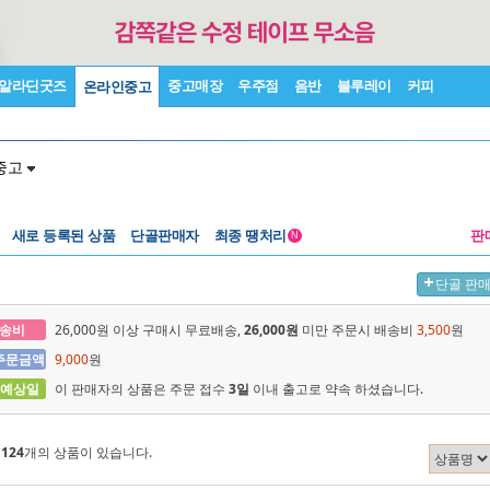
알라딘굿즈
중고매장
우주점
음반
블루레이
커피
온라인중고
중고
새로 등록된 상품
단골판매자
최종 땡처리
판
N
단골 판
송비
26,000원 이상 구매시 무료배송,
26,000원
미만 주문시 배송비
3,500
원
주문금액
9,000
원
 예상일
이 판매자의 상품은 주문 접수
3일
이내 출고로 약속 하셨습니다.
에
124
개의 상품이 있습니다.