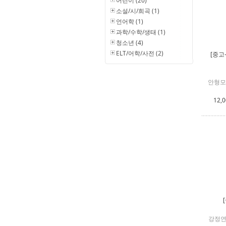
어린이 (20)
소설/시/희곡 (1)
언어학 (1)
과학/수학/생태 (1)
청소년 (4)
ELT/어학/사전 (2)
[중고
안형모
12,
강정연 