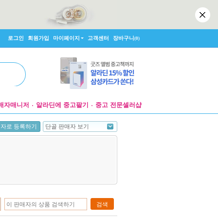
로그인
회원가입
마이페이지
고객센터
장바구니
(0)
매자매니저
알라딘에 중고팔기
중고 전문셀러샵
단골 판매자 보기
매자로 등록하기
검색