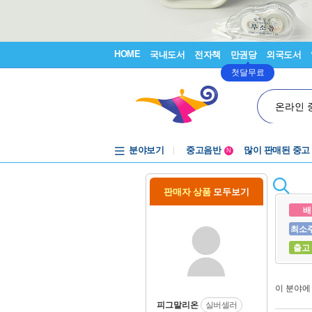
HOME
국내도서
전자책
만권당
외국도서
첫달무료
온라인 
분야보기
중고음반
많이 판매된 중고
N
1천원부터
중고음반
판매자 상품
모두보기
배
최소
출고
이 분야
피그말리온
실버셀러