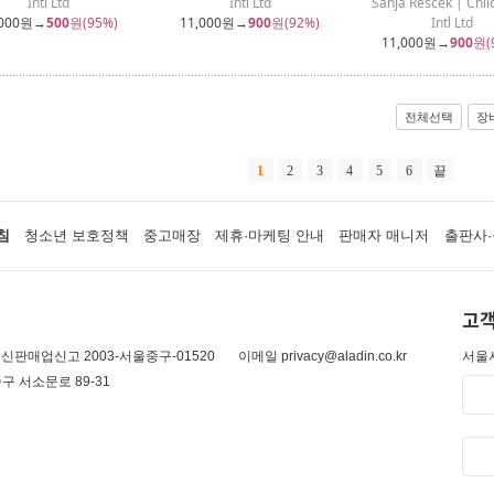
Intl Ltd
Intl Ltd
Sanja Rescek | Chil
000
원→
500
원(95%)
11,000
원→
900
원(92%)
Intl Ltd
11,000
원→
900
원(
전체선택
장
1
2
3
4
5
6
끝
침
청소년 보호정책
중고매장
제휴·마케팅 안내
판매자 매니저
출판사·
고객
신판매업신고 2003-서울중구-01520
이메일 privacy@aladin.co.kr
서울시
구 서소문로 89-31