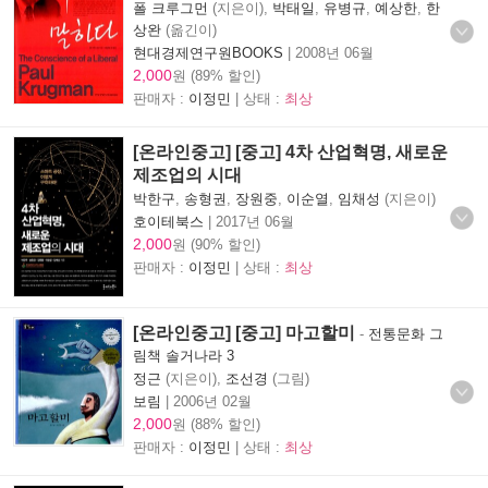
폴 크루그먼
(지은이),
박태일
,
유병규
,
예상한
,
한
상완
(옮긴이)
현대경제연구원BOOKS
|
2008년 06월
2,000
원 (89% 할인)
판매자 :
이정민
| 상태 :
최상
[온라인중고] [중고] 4차 산업혁명, 새로운
제조업의 시대
박한구
,
송형권
,
장원중
,
이순열
,
임채성
(지은이)
호이테북스
|
2017년 06월
2,000
원 (90% 할인)
판매자 :
이정민
| 상태 :
최상
[온라인중고] [중고] 마고할미
-
전통문화 그
림책 솔거나라 3
정근
(지은이),
조선경
(그림)
보림
|
2006년 02월
2,000
원 (88% 할인)
판매자 :
이정민
| 상태 :
최상