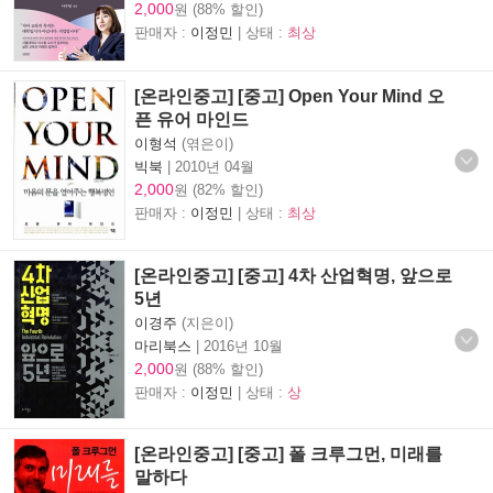
2,000
원 (88% 할인)
판매자 :
이정민
| 상태 :
최상
[온라인중고] [중고] Open Your Mind 오
픈 유어 마인드
이형석
(엮은이)
빅북
|
2010년 04월
2,000
원 (82% 할인)
판매자 :
이정민
| 상태 :
최상
[온라인중고] [중고] 4차 산업혁명, 앞으로
5년
이경주
(지은이)
마리북스
|
2016년 10월
2,000
원 (88% 할인)
판매자 :
이정민
| 상태 :
상
[온라인중고] [중고] 폴 크루그먼, 미래를
말하다