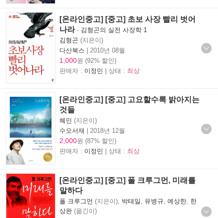
[온라인중고] [중고] 초보 사장 빨리 벗어
나라
-
김형곤의 실전 사장학 1
김형곤
(지은이)
다산북스
|
2010년 08월
1,000
원 (92% 할인)
판매자 :
이정민
| 상태 :
최상
[온라인중고] [중고] 고요할수록 밝아지는
것들
혜민
(지은이)
수오서재
|
2018년 12월
2,000
원 (87% 할인)
판매자 :
이정민
| 상태 :
최상
[온라인중고] [중고] 폴 크루그먼, 미래를
말하다
폴 크루그먼
(지은이),
박태일
,
유병규
,
예상한
,
한
상완
(옮긴이)