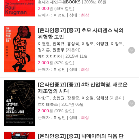
현대경제연구원BOOKS
|
2008년 06월
2,000
원 (89% 할인)
판매자 :
이정민
| 상태 :
최상
[온라인중고] [중고] 호모 사피엔스 씨의
위험한 고민
이필렬
,
권복규
,
홍성욱
,
이정모
,
이명현
,
이창무
,
정지훈
,
원종우
(지은이)
메디치미디어
|
2015년 11월
2,000
원 (87% 할인)
판매자 :
이정민
| 상태 :
최상
[온라인중고] [중고] 4차 산업혁명, 새로운
제조업의 시대
박한구
,
송형권
,
장원중
,
이순열
,
임채성
(지은이)
호이테북스
|
2017년 06월
2,000
원 (90% 할인)
판매자 :
이정민
| 상태 :
최상
[온라인중고] [중고] 빅데이터의 다음 단