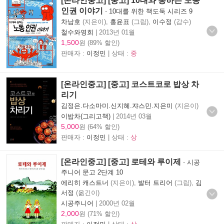
[온라인중고] [중고] 10대와 통하는 노동
인권 이야기
-
10대를 위한 책도둑 시리즈 9
차남호
(지은이),
홍윤표
(그림),
이수정
(감수)
철수와영희
|
2013년 01월
1,500
원 (89% 할인)
판매자 :
이정민
| 상태 :
중
[온라인중고] [중고] 코스트코로 밥상 차
리기
김정은.다소마미.신지혜.쟈스민.지은미
(지은이)
이밥차(그리고책)
|
2014년 03월
5,000
원 (64% 할인)
판매자 :
이정민
| 상태 :
상
[온라인중고] [중고] 로테와 루이제
-
시공
주니어 문고 2단계 10
에리히 캐스트너
(지은이),
발터 트리어
(그림),
김
서정
(옮긴이)
시공주니어
|
2000년 02월
2,000
원 (71% 할인)