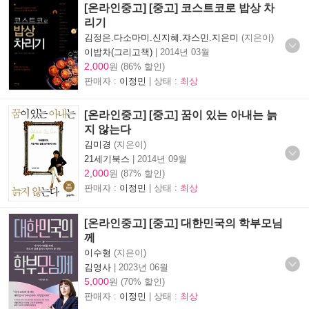
[온라인중고] [중고] 코스트코로 밥상 차
리기
김정은.다소마미.신지혜.쟈스민.지은미
(지은이)
이밥차(그리고책)
|
2014년 03월
2,000
원 (86% 할인)
판매자 :
이정민
| 상태 :
최상
[온라인중고] [중고] 꿈이 있는 아내는 늙
지 않는다
김미경
(지은이)
21세기북스
|
2014년 09월
2,000
원 (87% 할인)
판매자 :
이정민
| 상태 :
최상
[온라인중고] [중고] 대한민국의 학부모님
께
이수형
(지은이)
김영사
|
2023년 06월
5,000
원 (70% 할인)
판매자 :
이정민
| 상태 :
최상