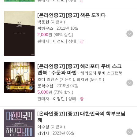
판매자 :
이정민
| 상태 :
상
[온라인중고] [중고] 책은 도끼다
박웅현
(지은이)
북하우스
|
2011년 10월
2,000
원 (88% 할인)
판매자 :
이정민
| 상태 :
상
[온라인중고] [중고] 해리포터 무비 스크
랩북 : 주문과 마법
-
해리포터 무비 스크랩북
조디 리벤슨
(지은이),
최지원
(옮긴이)
문학수첩
|
2019년 07월
5,000
원 (73% 할인)
판매자 :
이정민
| 상태 :
중
[온라인중고] [중고] 대한민국의 학부모님
께
이수형
(지은이)
김영사
|
2023년 06월