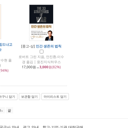
힘드냐고
[중고-상]
인간 생존의 법칙
다
로버트 그린 지음, 안진환.이수
박수현 옮
경 옮김 | 웅진지식하우스
재
17,000
원→
3,000
원(82%)
(94%)
바구니 담기
보관함 담기
마이리스트 담기
0
끝
공급사 안내
광고 안내
학교·기업·기관 대량구매