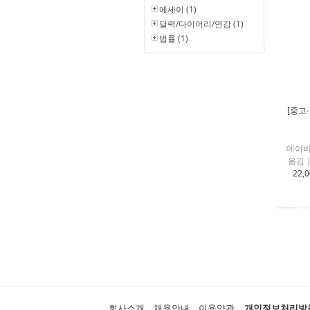
에세이 (1)
달력/다이어리/연감 (1)
법률 (1)
[중고
데이비
옮김 
22,
회사소개
채용안내
이용약관
개인정보처리방