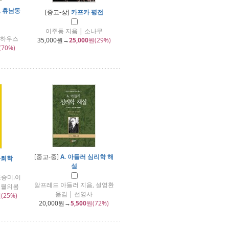
, 휴남동
[중고-상]
카프카 평전
이주동 지음 | 소나무
이하우스
35,000
원→
25,000
원(29%)
(70%)
[중고-중]
A. 아들러 심리학 해
사회학
설
조승미.이
알프레드 아들러 지음, 설영환
오월의봄
옮김 | 선영사
(25%)
20,000
원→
5,500
원(72%)