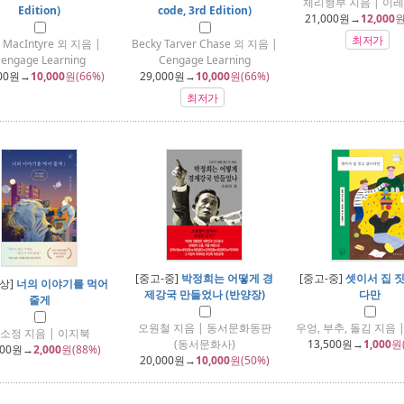
체리형부 지음 | 이
Edition)
code, 3rd Edition)
21,000
원→
12,000
원
최저가
l MacIntyre 외 지음 |
Becky Tarver Chase 외 지음 |
engage Learning
Cengage Learning
00
원→
10,000
원(66%)
29,000
원→
10,000
원(66%)
최저가
[중고-중]
박정희는 어떻게 경
[중고-중]
셋이서 집 
-상]
너의 이야기를 먹어
제강국 만들었나 (반양장)
다만
줄게
오원철 지음 | 동서문화동판
우엉, 부추, 돌김 지음 |
소정 지음 | 이지북
(동서문화사)
13,500
원→
1,000
원
000
원→
2,000
원(88%)
20,000
원→
10,000
원(50%)