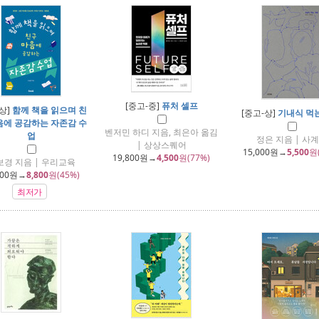
[중고-중]
퓨처 셀프
상]
함께 책을 읽으며 친
[중고-상]
기내식 먹
음에 공감하는 자존감 수
벤저민 하디 지음, 최은아 옮김
업
정은 지음 | 사
| 상상스퀘어
15,000
원→
5,500
원
19,800
원→
4,500
원(77%)
보경 지음 | 우리교육
000
원→
8,800
원(45%)
최저가