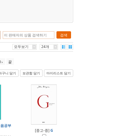
검색
모두보기
24개
0
끝
바구니 담기
보관함 담기
마이리스트 담기
처음공부
[중고-중]
G