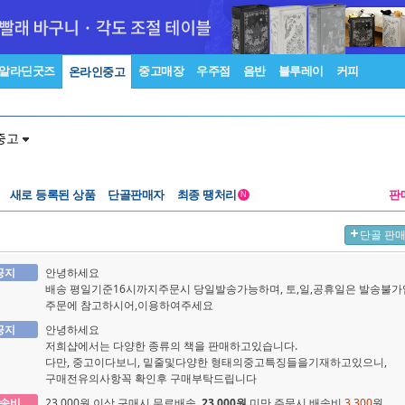
알라딘굿즈
중고매장
우주점
음반
블루레이
커피
온라인중고
중고
새로 등록된 상품
단골판매자
최종 땡처리
판
N
단골 판
공지
안녕하세요
배송 평일기준16시까지주문시 당일발송가능하며, 토,일,공휴일은 발송불가
주문에 참고하시어,이용하여주세요
공지
안녕하세요
저희샵에서는 다양한 종류의 책을 판매하고있습니다.
다만, 중고이다보니, 밑줄및다양한 형태의중고특징들을기재하고있으니,
구매전유의사항꼭 확인후 구매부탁드립니다
송비
23,000원 이상 구매시 무료배송,
23,000원
미만 주문시 배송비
3,300
원