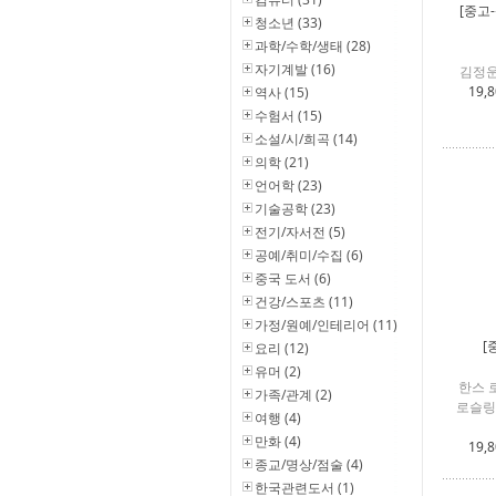
[중고
청소년 (33)
과학/수학/생태 (28)
자기계발 (16)
김정운
19,
역사 (15)
수험서 (15)
소설/시/희곡 (14)
의학 (21)
언어학 (23)
기술공학 (23)
전기/자서전 (5)
공예/취미/수집 (6)
중국 도서 (6)
건강/스포츠 (11)
가정/원예/인테리어 (11)
[
요리 (12)
유머 (2)
한스 
가족/관계 (2)
로슬링
여행 (4)
만화 (4)
19,
종교/명상/점술 (4)
한국관련도서 (1)