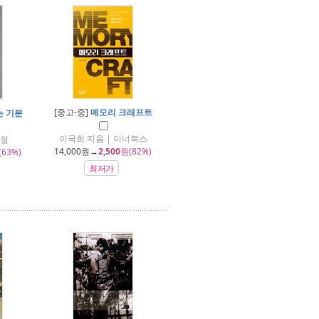
[중고-중]
메모리 크래프트
는 기분
이국희 지음 | 이너북스
계절
14,000
원→
2,500
원(82%)
(63%)
최저가