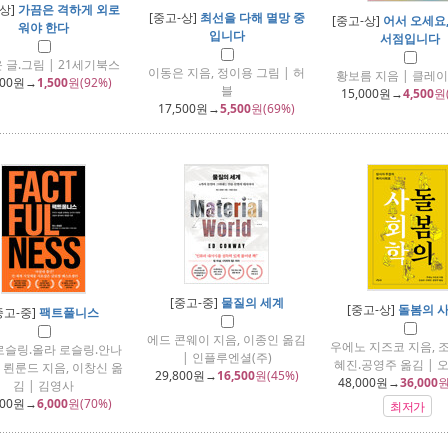
-상]
가끔은 격하게 외로
[중고-상]
최선을 다해 멸망 중
[중고-상]
어서 오세요
워야 한다
입니다
서점입니다
 글.그림 | 21세기북스
이동은 지음, 정이용 그림 | 허
황보름 지음 | 클레
800
원→
1,500
원(92%)
블
15,000
원→
4,500
원
17,500
원→
5,500
원(69%)
[중고-중]
물질의 세계
[중고-상]
돌봄의 
중고-중]
팩트풀니스
에드 콘웨이 지음, 이종인 옮김
우에노 지즈코 지음, 
로슬링.올라 로슬링.안나
| 인플루엔셜(주)
혜진.공영주 옮김 | 
 뢴룬드 지음, 이창신 옮
29,800
원→
16,500
원(45%)
48,000
원→
36,000
원
김 | 김영사
800
원→
6,000
원(70%)
최저가