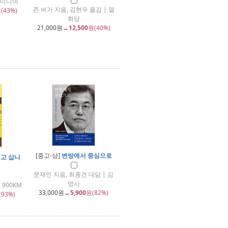
레미디어
존 버거 지음, 김현우 옮김 | 열
(43%)
화당
21,000
원→
12,500
원(40%)
[중고-상]
변방에서 중심으로
짓고 삽니
문재인 지음, 최종건 대담 | 김
영사
 900KM
33,000
원→
5,900
원(82%)
(93%)