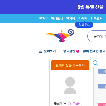
HOME
국내도서
전자책
만권당
외국도서
첫달무료
온라인 
분야보기
중고음반
많이 판매된 중고
N
1천원부터
중고음반
판매자 상품
모두보기
하늘천따지
전문셀러
배