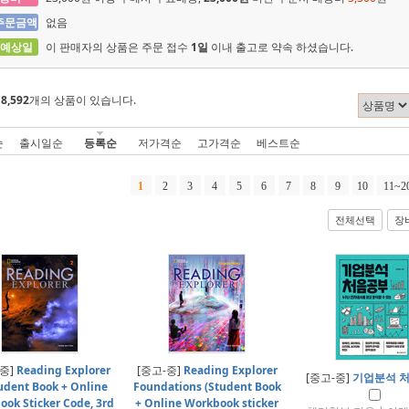
주문금액
없음
 예상일
이 판매자의 상품은 주문 접수
1일
이내 출고로 약속 하셨습니다.
에
8,592
개의 상품이 있습니다.
순
출시일순
등록순
저가격순
고가격순
베스트순
1
2
3
4
5
6
7
8
9
10
11~2
전체선택
장
-중]
Reading Explorer
[중고-중]
Reading Explorer
[중고-중]
기업분석 
tudent Book + Online
Foundations (Student Book
ok Sticker Code, 3rd
+ Online Workbook sticker