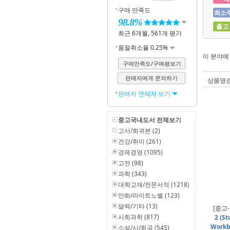
구매 만족도
최소
98.8%
출고
최근 6개월, 561개 평가
품절취소율 0.25%
이 분야
구매만족도/구매평보기
판매자에게 문의하기
상품명
판매자 연락처 보기
중고국내도서 전체보기
고서/희귀본 (2)
건강/취미 (261)
경제경영 (1095)
고전 (98)
과학 (343)
대학교재/전문서적 (1218)
만화/라이트노벨 (123)
달력/기타 (13)
[중고
사회과학 (817)
2 (S
Workbo
소설/시/희곡 (545)