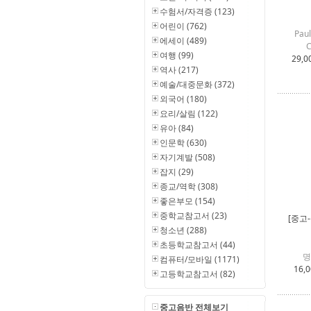
수험서/자격증 (123)
어린이 (762)
Pau
에세이 (489)
C
여행 (99)
29,0
역사 (217)
예술/대중문화 (372)
외국어 (180)
요리/살림 (122)
유아 (84)
인문학 (630)
자기계발 (508)
잡지 (29)
종교/역학 (308)
좋은부모 (154)
중학교참고서 (23)
[중고
청소년 (288)
초등학교참고서 (44)
명
컴퓨터/모바일 (1171)
16,
고등학교참고서 (82)
중고음반 전체보기