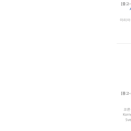
[중고-
마리아
[중고
코른골
Korn
Sv