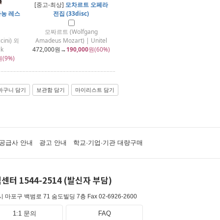
[중고-최상]
모차르트 오페라
마농 레스
전집 (33disc)
모짜르트 (Wolfgang
ini) 외
Amadeus Mozart) | Unitel
ik
472,000
원→
190,000
원(60%)
원(9%)
바구니 담기
보관함 담기
마이리스트 담기
공급사 안내
광고 안내
학교·기업·기관 대량구매
센터 1544-2514 (발신자 부담)
 마포구 백범로 71 숨도빌딩 7층
Fax 02-6926-2600
1:1 문의
FAQ