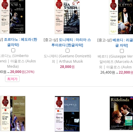
상]
조르다노 : 페도라 (한
[중고-상]
도니제티 : 마리아 스
[중고-상]
베르디 : 리골
글자막)
투아르다 [한글자막]
글 자막]
르다노 (Umberto
도니제티 (Gaetano Donizetti)
베르디 (Giuseppe Ver
ano) | 아울로스 (Aulos
외 | Arthaus Musik
알바레즈 (Marcelo Al
Media)
28,000
원
외 | 아울로스 (Aulos 
00
원→
20,000
원(26%)
26,400
원→
22,000
원
최저가