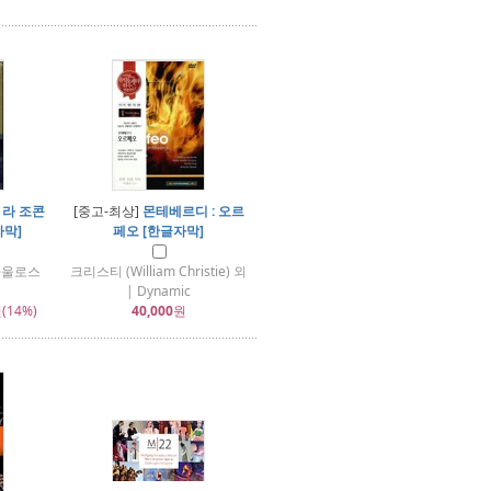
 라 조콘
[중고-최상]
몬테베르디 : 오르
자막]
페오 [한글자막]
아울로스
크리스티 (William Christie) 외
| Dynamic
(14%)
40,000
원