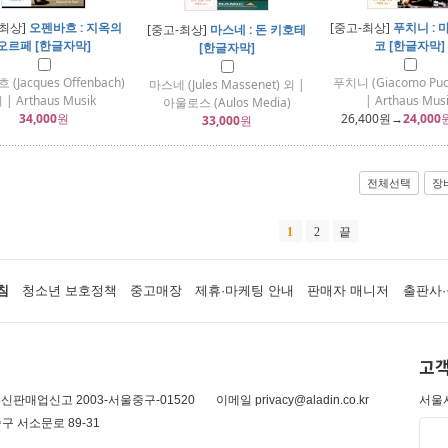
-최상]
오펜바흐 : 지옥의
[중고-최상]
푸치니 : 
[중고-최상]
마스네 : 돈 키호테
오르페 [한글자막]
코 [한글자막]
[한글자막]
(Jacques Offenbach)
푸치니 (Giacomo Pucc
마스네 (Jules Massenet) 외 |
 | Arthaus Musik
| Arthaus Mus
아울로스 (Aulos Media)
34,000
원
26,400
원→
24,000
33,000
원
전체선택
장
1
2
끝
침
청소년 보호정책
중고매장
제휴·마케팅 안내
판매자 매니저
출판사·
고객
신판매업신고 2003-서울중구-01520
이메일 privacy@aladin.co.kr
서울시
구 서소문로 89-31