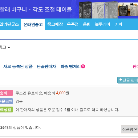
알라딘굿즈
중고매장
우주점
음반
블루레이
커피
온라인중고
중고
새로 등록된 상품
단골판매자
최종 땡처리
판
N
단골 판
송비
무조건 유료배송, 배송비
4,000
원
주문금액
없음
 예상일
이 판매자의 상품은 주문 접수
4일
이내 출고로 약속 하셨습니다.
에
26
개의 상품이 있습니다.