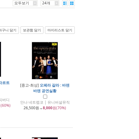
모두보기
24개
바구니 담기
보관함 담기
마이리스트 담기
차르트
[중고-최상]
오페라 갈라 : 바덴
바덴 공연실황
뮤직버디
안나 네트렙코 | 유니버설뮤직
(60%)
26,500
원→
8,000
원(70%)