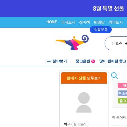
HOME
국내도서
전자책
만권당
외국도서
첫달무료
온라인 
분야보기
중고음반
많이 판매된 중고
N
1천원부터
중고음반
판매자 상품
모두보기
배
최소
출고
이 분야
벅구
실버셀러