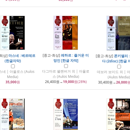
[중고-최상]
레하르 : 즐거운 미
-최상]
마스네 : 베르테르
[중고-최상]
폰키엘리 :
망인 [한글 자막]
(한글자막)
다 (2disc) [한글 
다그마르 쉘렌버거 외 | 아울로
스네 | 아울로스 (Aulos
데보러 보이드 외 | 
스 (Aulos Media)
Media)
(Aulos Media)
26,400
원→
19,000
원(28%)
35,000
원
30,400
원→
26,000
원