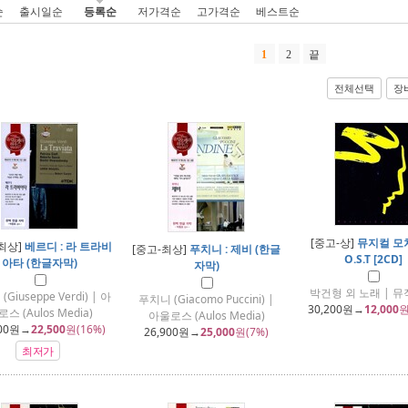
순
출시일순
등록순
저가격순
고가격순
베스트순
1
2
끝
전체선택
장
[중고-상]
뮤지컬 모
최상]
베르디 : 라 트라비
[중고-최상]
푸치니 : 제비 (한글
O.S.T [2CD]
아타 (한글자막)
자막)
박건형 외 노래 | 
Giuseppe Verdi) | 아
푸치니 (Giacomo Puccini) |
30,200
원→
12,000
원
스 (Aulos Media)
아울로스 (Aulos Media)
00
원→
22,500
원(16%)
26,900
원→
25,000
원(7%)
최저가