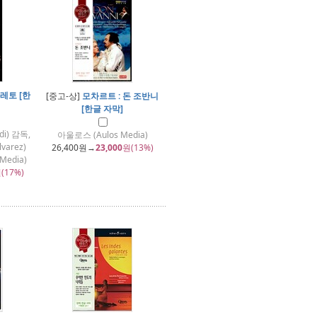
레토 [한
[중고-상]
모차르트 : 돈 조반니
[한글 자막]
di) 감독,
아울로스 (Aulos Media)
varez)
26,400
원→
23,000
원(13%)
Media)
(17%)