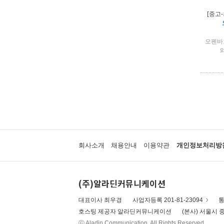
[중고
오펜바흐 
외
회사소개
채용안내
이용약관
개인정보처리방
(주)알라딘커뮤니케이션
대표이사 최우경
사업자등록 201-81-23094
통
호스팅 제공자 알라딘커뮤니케이션
(본사) 서울시 중
ⓒ Aladin Communication. All Rights Reserved.