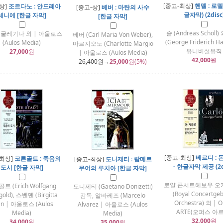
[중고-최상]
헨델 : 로
상]
조르다노 : 안드레아
[중고-상]
베버 : 마탄의 사수
글자막) (2disc
세니에 [한글 자막]
[한글 자막]
숄 (Andreas Scholl)
 굴레기나 외 | 아울로스
베버 (Carl Maria Von Weber),
(George Friderich Ha
(Aulos Media)
마르지오노 (Charlotte Margio
유니버설뮤직
27,000
원
| 아울로스 (Aulos Media)
42,000
원
26,400
원→
25,000
원(5%)
[중고-최상]
베르디 : 
-최상]
코른골트 : 죽음의
[중고-최상]
도니제티 : 람메르
- 한글자막 제공 (2d
도시 [한글 자막]
무어의 루치아 [한글 자막]
로얄 콘서트헤보우 오
트 (Erich Wolfgang
도니제티 (Gaetano Donizetti)
(Royal Concertge
gold), 스벤덴 (Birgitta
감독, 알바레즈 (Marcelo
Orchestra) 외 | 
en | 아울로스 (Aulos
Alvarez | 아울로스 (Aulos
ARTE(오퍼스 아
Media)
Media)
32,000
원
34,000
원
35,000
원