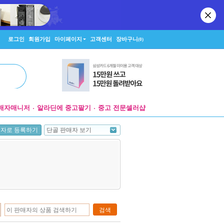
로그인
회원가입
마이페이지
고객센터
장바구니
(0)
매자매니저
알라딘에 중고팔기
중고 전문셀러샵
단골 판매자 보기
매자로 등록하기
검색