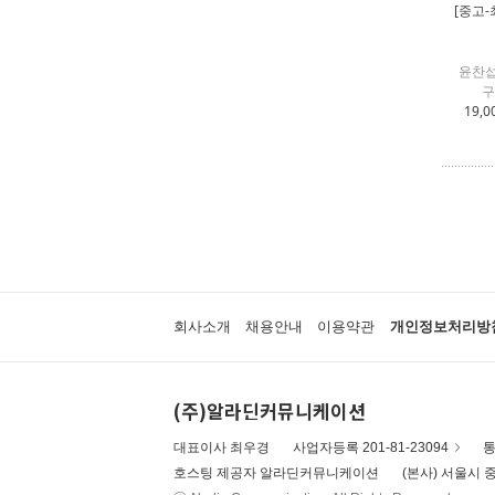
[중고-
윤찬섭
구
19,0
회사소개
채용안내
이용약관
개인정보처리방
(주)알라딘커뮤니케이션
대표이사 최우경
사업자등록 201-81-23094
통
호스팅 제공자 알라딘커뮤니케이션
(본사) 서울시 중