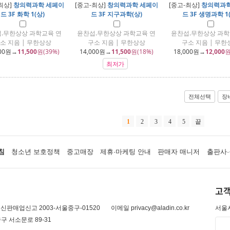
최상]
창의력과학 세페이
[중고-최상]
창의력과학 세페이
[중고-최상]
창의력과학
드 3F 화학 1(상)
드 3F 지구과학(상)
드 3F 생명과학 1
.무한상상 과학교육 연
윤찬섭.무한상상 과학교육 연
윤찬섭.무한상상 과학
소 지음 | 무한상상
구소 지음 | 무한상상
구소 지음 | 무한
00
원→
11,500
원(39%)
14,000
원→
11,500
원(18%)
18,000
원→
12,000
원
최저가
전체선택
장
1
2
3
4
5
끝
침
청소년 보호정책
중고매장
제휴·마케팅 안내
판매자 매니저
출판사·
고객
신판매업신고 2003-서울중구-01520
이메일 privacy@aladin.co.kr
서울시
구 서소문로 89-31