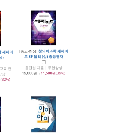
[중고-최상]
창의력과학 세페이
 세페이
드 3F 물리 (상) 중등영재
상)
윤찬섭 지음 | 무한상상
교육 연
19,000
원→
11,500
원(39%)
상상
(32%)