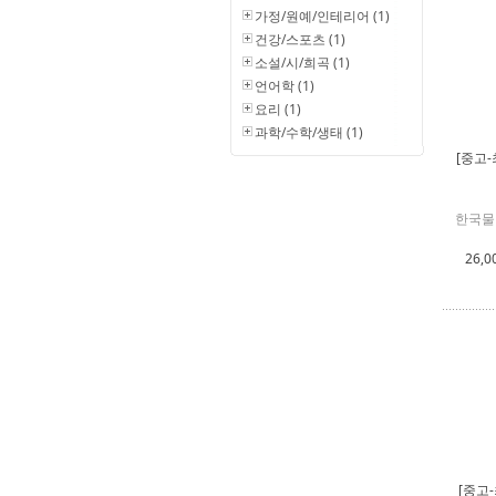
가정/원예/인테리어 (1)
건강/스포츠 (1)
소설/시/희곡 (1)
언어학 (1)
요리 (1)
과학/수학/생태 (1)
[중고-
한국물
26,0
[중고