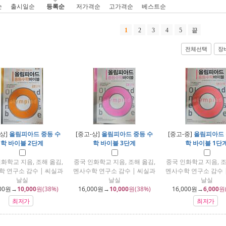
순
출시일순
등록순
저가격순
고가격순
베스트순
1
2
3
4
5
끝
전체선택
장
-상]
올림피아드 중등 수
[중고-상]
올림피아드 중등 수
[중고-중]
올림피아드 
학 바이블 2단계
학 바이블 3단계
학 바이블 1단
화학교 지음, 조해 옮김,
중국 인화학교 지음, 조해 옮김,
중국 인화학교 지음, 조
학 연구소 감수 | 씨실과
멘사수학 연구소 감수 | 씨실과
멘사수학 연구소 감수 
날실
날실
날실
00
원→
10,000
원(38%)
16,000
원→
10,000
원(38%)
16,000
원→
6,000
원
최저가
최저가