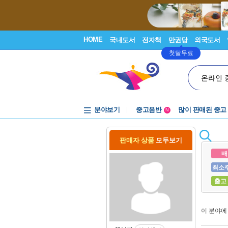
HOME
국내도서
전자책
만권당
외국도서
첫달무료
온라인 
분야보기
중고음반
많이 판매된 중고
N
1천원부터
중고음반
판매자 상품
모두보기
배
최소
출고
이 분야