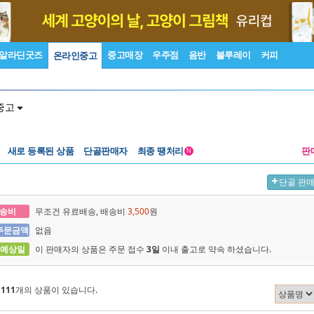
알라딘굿즈
중고매장
우주점
음반
블루레이
커피
온라인중고
중고
새로 등록된 상품
단골판매자
최종 땡처리
판
N
단골 판
송비
무조건 유료배송, 배송비
3,500
원
주문금액
없음
 예상일
이 판매자의 상품은 주문 접수
3일
이내 출고로 약속 하셨습니다.
에
111
개의 상품이 있습니다.