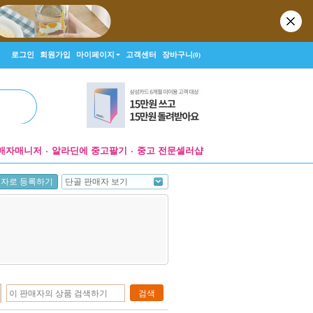
로그인
회원가입
마이페이지
고객센터
장바구니
(0)
매자매니저
알라딘에 중고팔기
중고 전문셀러샵
단골 판매자 보기
매자로 등록하기
검색