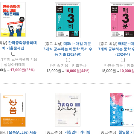
최상]
한국중학생물리대
[중고-최상]
매3비 - 매일 지문
[중고-최상]
매3문 - 
회 기출문제집
3개씩 공부하는 비문학 독서 수
3개씩 공부하는 문학 
능 기출 (2024년)
(2024년)
리학회 교육위원회 지음
| 상상아카데미
안인숙 지음 | 키출판사
안인숙 지음 | 키
00
원→
17,000
원(35%)
18,000
원→
10,000
원(44%)
18,000
원→
10,000
원
[중고-최상]
거침없이 라이팅
[중고-최상]
천일문 기
-최상]
올씀(ALL씀) 서술