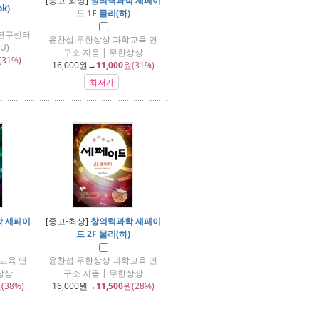
[중고-최상]
창의력과학 세페이
ok)
드 1F 물리(하)
연구센터
윤찬섭.무한상상 과학교육 연
U)
구소 지음 | 무한상상
(31%)
16,000
원→
11,000
원(31%)
최저가
 세페이
[중고-최상]
창의력과학 세페이
드 2F 물리(하)
교육 연
윤찬섭.무한상상 과학교육 연
상상
구소 지음 | 무한상상
(38%)
16,000
원→
11,500
원(28%)