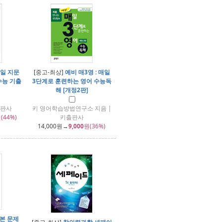
매일 지문
[중고-최상]
예비 매3영 : 매일
수능 기출
3단계로 훈련하는 영어 수능독
해 [개정2판]
출판사
키 영어학습방법연구소 지음 |
(44%)
키출판사
14,000
원→
9,000
원(36%)
본 문제