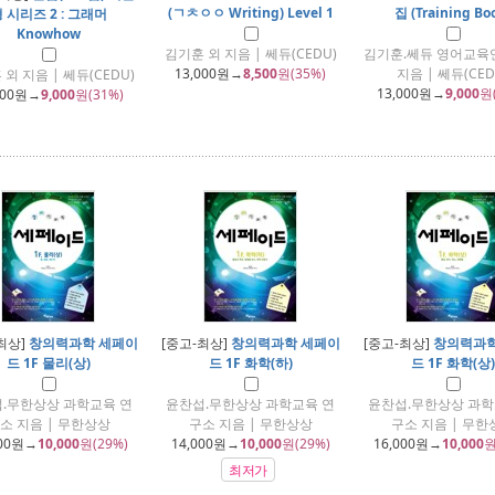
(ㄱㅊㅇㅇ Writing) Level 1
집 (Training Bo
 시리즈 2 : 그래머
Knowhow
김기훈 외 지음 | 쎄듀(CEDU)
김기훈.쎄듀 영어교육
13,000
원→
8,500
원(35%)
지음 | 쎄듀(CED
외 지음 | 쎄듀(CEDU)
13,000
원→
9,000
원
000
원→
9,000
원(31%)
최상]
창의력과학 세페이
[중고-최상]
창의력과학 세페이
[중고-최상]
창의력과학
드 1F 물리(상)
드 1F 화학(하)
드 1F 화학(상)
.무한상상 과학교육 연
윤찬섭.무한상상 과학교육 연
윤찬섭.무한상상 과학
소 지음 | 무한상상
구소 지음 | 무한상상
구소 지음 | 무한
00
원→
10,000
원(29%)
14,000
원→
10,000
원(29%)
16,000
원→
10,000
원
최저가