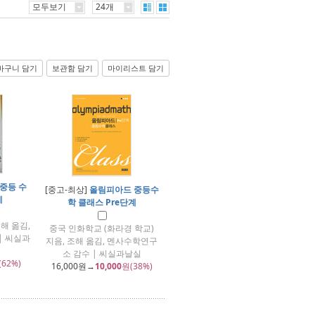
모두보기
24개
바구니 담기
보관함 담기
마이리스트 담기
중등 수
[중고-최상]
올림피아드 중등수
계
학 클래스 Pre단계
해 옮김,
중국 인화학교 (화라경 학교)
| 씨실과
지음, 조해 옮김, 멘사수학연구
소 감수 | 씨실과날실
(62%)
16,000
원→
10,000
원(38%)