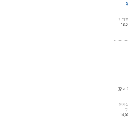
형
김기훈 
13,
[중고-
윤찬섭
구
14,0