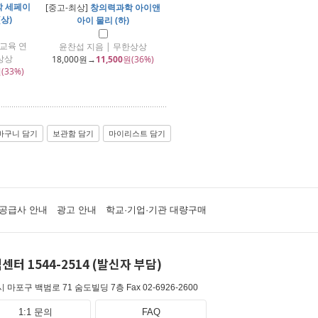
 세페이
[중고-최상]
창의력과학 아이앤
(상)
아이 물리 (하)
교육 연
윤찬섭 지음 | 무한상상
상상
18,000
원→
11,500
원(36%)
(33%)
바구니 담기
보관함 담기
마이리스트 담기
공급사 안내
광고 안내
학교·기업·기관 대량구매
센터 1544-2514 (발신자 부담)
 마포구 백범로 71 숨도빌딩 7층
Fax 02-6926-2600
1:1 문의
FAQ