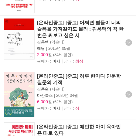
[온라인중고] [중고] 어쩌면 별들이 너의
슬픔을 가져갈지도 몰라 : 김용택의 꼭 한
번은 써보고 싶은 시
김용택
(엮은이)
예담
|
2015년 05월
2,000
원 (84% 할인)
판매자 :
마시
| 상태 :
최상
[온라인중고] [중고] 하루 한마디 인문학
질문의 기적
김종원
(지은이)
다산북스
|
2020년 04월
6,000
원 (62% 할인)
판매자 :
마시
| 상태 :
상
[온라인중고] [중고] 예민한 아이 육아법
은 따로 있다