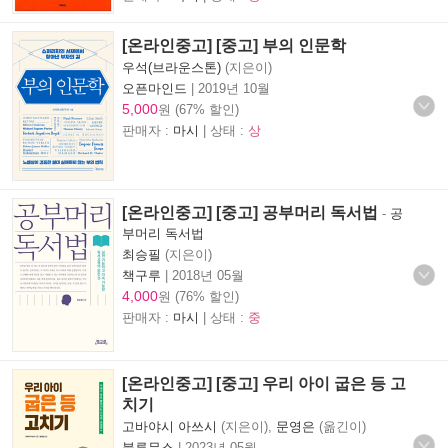
[온라인중고] [중고] 부의 인문학
우석(브라운스톤)
(지은이)
오픈마인드
|
2019년 10월
5,000
원 (67% 할인)
판매자 :
마시
| 상태 :
상
[온라인중고] [중고] 공부머리 독서법
-
공
부머리 독서법
최승필
(지은이)
책구루
|
2018년 05월
4,000
원 (76% 할인)
판매자 :
마시
| 상태 :
중
[온라인중고] [중고] 우리 아이 굽은 등 고
치기
고바야시 아쓰시
(지은이),
문영은
(옮긴이)
블루무스
|
2023년 05월