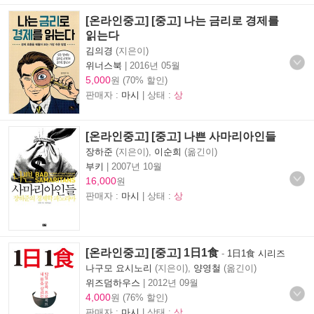
[온라인중고] [중고] 나는 금리로 경제를
읽는다
김의경
(지은이)
위너스북
|
2016년 05월
5,000
원 (70% 할인)
판매자 :
마시
| 상태 :
상
[온라인중고] [중고] 나쁜 사마리아인들
장하준
(지은이),
이순희
(옮긴이)
부키
|
2007년 10월
16,000
원
판매자 :
마시
| 상태 :
상
[온라인중고] [중고] 1日1食
-
1日1食 시리즈
나구모 요시노리
(지은이),
양영철
(옮긴이)
위즈덤하우스
|
2012년 09월
4,000
원 (76% 할인)
판매자 :
마시
| 상태 :
상