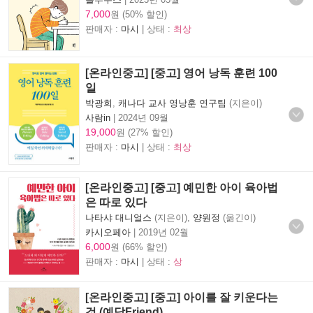
7,000
원 (50% 할인)
판매자 :
마시
| 상태 :
최상
[온라인중고] [중고] 영어 낭독 훈련 100
일
박광희
,
캐나다 교사 영낭훈 연구팀
(지은이)
사람in
|
2024년 09월
19,000
원 (27% 할인)
판매자 :
마시
| 상태 :
최상
[온라인중고] [중고] 예민한 아이 육아법
은 따로 있다
나타샤 대니얼스
(지은이),
양원정
(옮긴이)
카시오페아
|
2019년 02월
6,000
원 (66% 할인)
판매자 :
마시
| 상태 :
상
[온라인중고] [중고] 아이를 잘 키운다는
것 (예담Friend)