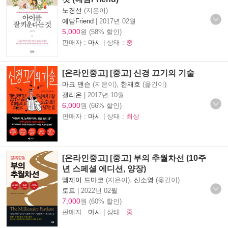
노경선
(지은이)
예담Friend
|
2017년 02월
5,000
원 (58% 할인)
판매자 :
마시
| 상태 :
중
[온라인중고] [중고] 신경 끄기의 기술
마크 맨슨
(지은이),
한재호
(옮긴이)
갤리온
|
2017년 10월
6,000
원 (66% 할인)
판매자 :
마시
| 상태 :
최상
[온라인중고] [중고] 부의 추월차선 (10주
년 스페셜 에디션, 양장)
엠제이 드마코
(지은이),
신소영
(옮긴이)
토트
|
2022년 02월
7,000
원 (60% 할인)
판매자 :
마시
| 상태 :
중