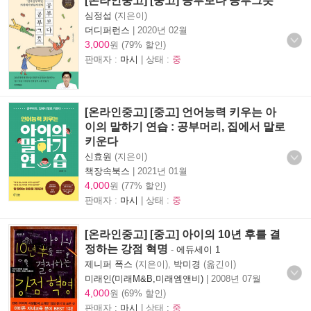
[온라인중고] [중고] 공부보다 공부그릇
심정섭
(지은이)
더디퍼런스
|
2020년 02월
3,000
원 (79% 할인)
판매자 :
마시
| 상태 :
중
[온라인중고] [중고] 언어능력 키우는 아
이의 말하기 연습 : 공부머리, 집에서 말로
키운다
신효원
(지은이)
책장속북스
|
2021년 01월
4,000
원 (77% 할인)
판매자 :
마시
| 상태 :
중
[온라인중고] [중고] 아이의 10년 후를 결
정하는 강점 혁명
-
에듀세이 1
제니퍼 폭스
(지은이),
박미경
(옮긴이)
미래인(미래M&B,미래엠앤비)
|
2008년 07월
4,000
원 (69% 할인)
판매자 :
마시
| 상태 :
중