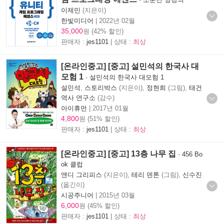
이제민
(지은이)
한빛미디어
|
2022년 02월
35,000
원 (42% 할인)
판매자 :
jes1101
| 상태 :
최상
[온라인중고] [중고] 설민석의 한국사 대
모험 1
-
설민석의 한국사 대모험 1
설민석
,
스토리박스
(지은이),
정현희
(그림),
태건
역사 연구소
(감수)
아이휴먼
|
2017년 01월
4,800
원 (51% 할인)
판매자 :
jes1101
| 상태 :
최상
[온라인중고] [중고] 13층 나무 집
-
456 Bo
ok 클럽
앤디 그리피스
(지은이),
테리 덴톤
(그림),
신수진
(옮긴이)
시공주니어
|
2015년 03월
6,000
원 (45% 할인)
판매자 :
jes1101
| 상태 :
최상