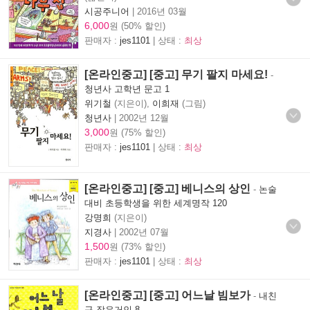
시공주니어
|
2016년 03월
6,000
원 (50% 할인)
판매자 :
jes1101
| 상태 :
최상
[온라인중고] [중고] 무기 팔지 마세요!
-
청년사 고학년 문고 1
위기철
(지은이),
이희재
(그림)
청년사
|
2002년 12월
3,000
원 (75% 할인)
판매자 :
jes1101
| 상태 :
최상
[온라인중고] [중고] 베니스의 상인
-
논술
대비 초등학생을 위한 세계명작 120
강명희
(지은이)
지경사
|
2002년 07월
1,500
원 (73% 할인)
판매자 :
jes1101
| 상태 :
최상
[온라인중고] [중고] 어느날 빔보가
-
내친
구 작은거인 8