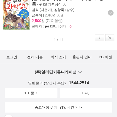
룡
-
퀴즈! 과학상식 36
김석
(지은이),
김항묵
(감수)
글송이
|
2010년 08월
2,500
원 (74% 할인)
판매자 :
jes1101
| 상태 :
상
1 / 11
로그인
전체 메뉴
회사 소개
출판사 안내
PC 버전
(주)알라딘커뮤니케이션
1544-2514
일반문의 (발신자 부담)
1:1 문의
FAQ
중고매장 위치, 영업시간 안내