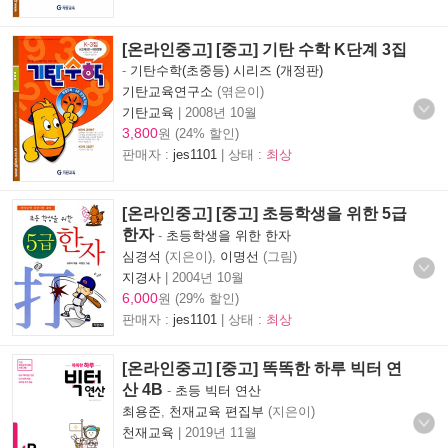
[온라인중고] [중고] 기탄 수학 K단계 3집
-
기탄수학(초중등) 시리즈 (개정판)
기탄교육연구소
(엮은이)
기탄교육
|
2008년 10월
3,800
원 (24% 할인)
판매자 :
jes1101
| 상태 :
최상
[온라인중고] [중고] 초등학생을 위한 5급
한자
-
초등학생을 위한 한자
심경석
(지은이),
이명선
(그림)
지경사
|
2004년 10월
6,000
원 (29% 할인)
판매자 :
jes1101
| 상태 :
최상
[온라인중고] [중고] 똑똑한 하루 빅터 연
산 4B
-
초등 빅터 연산
최용준
,
천재교육 편집부
(지은이)
천재교육
|
2019년 11월