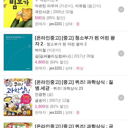
마르틴 아우어
(지은이),
이유림
(옮긴이)
국민서관
|
2005년 02월
500
원 (95% 할인)
판매자 :
jes1101
| 상태 :
중
[온라인중고] [중고] 청소부가 된 어린 왕
자 2
-
청소부가 된 어린 왕자 2
박이철
(지은이)
길(길퍼블리싱컴퍼니)
|
2017년 09월
4,800
원 (64% 할인)
판매자 :
jes1101
| 상태 :
최상
[온라인중고] [중고] 퀴즈! 과학상식 : 질
병.세균
-
퀴즈! 과학상식 23
안광현
(글)
글송이
|
2007년 12월
1,800
원 (81% 할인)
판매자 :
jes1101
| 상태 :
중
[온라인중고] [중고] 퀴즈! 과학상식 : 공