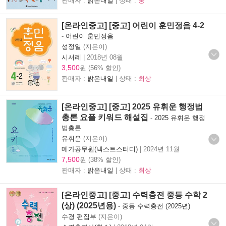
판매자 :
밝은내일
| 상태 :
중
[온라인중고] [중고] 어린이 훈민정음 4-2
-
어린이 훈민정음
성정일
(지은이)
시서례
|
2018년 08월
3,500
원 (56% 할인)
판매자 :
밝은내일
| 상태 :
최상
[온라인중고] [중고] 2025 유휘운 행정법
총론 요플 키워드 해설집
-
2025 유휘운 행정
법총론
유휘운
(지은이)
메가공무원(넥스트스터디)
|
2024년 11월
7,500
원 (38% 할인)
판매자 :
밝은내일
| 상태 :
최상
[온라인중고] [중고] 수력충전 중등 수학 2
(상) (2025년용)
-
중등 수력충전 (2025년)
수경 편집부
(지은이)