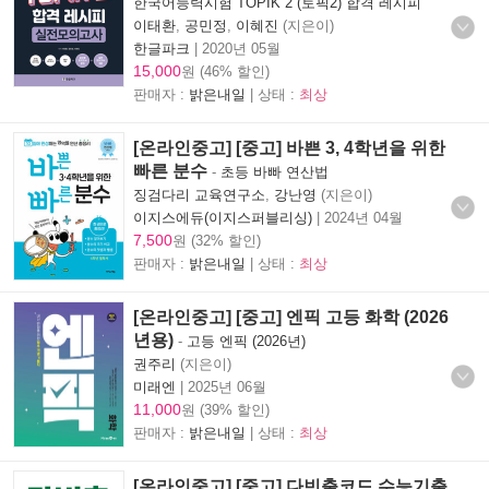
한국어능력시험 TOPIK 2 (토픽2) 합격 레시피
이태환
,
공민정
,
이혜진
(지은이)
한글파크
|
2020년 05월
15,000
원 (46% 할인)
판매자 :
밝은내일
| 상태 :
최상
[온라인중고] [중고] 바쁜 3, 4학년을 위한
빠른 분수
-
초등 바빠 연산법
징검다리 교육연구소
,
강난영
(지은이)
이지스에듀(이지스퍼블리싱)
|
2024년 04월
7,500
원 (32% 할인)
판매자 :
밝은내일
| 상태 :
최상
[온라인중고] [중고] 엔픽 고등 화학 (2026
년용)
-
고등 엔픽 (2026년)
권주리
(지은이)
미래엔
|
2025년 06월
11,000
원 (39% 할인)
판매자 :
밝은내일
| 상태 :
최상
[온라인중고] [중고] 다빈출코드 수능기출