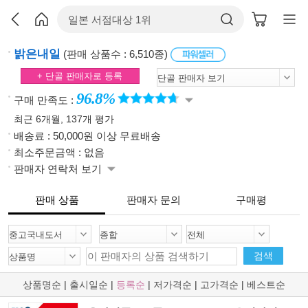
밝은내일
(판매 상품수 : 6,510종)
+ 단골 판매자로 등록
96.8%
구매 만족도 :
최근 6개월, 137개 평가
배송료 : 50,000원 이상 무료배송
최소주문금액 : 없음
판매자 연락처 보기
판매 상품
판매자 문의
구매평
검색
상품명순
|
출시일순
|
등록순
|
저가격순
|
고가격순
|
베스트순