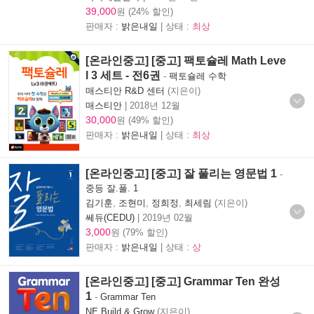
39,000
원 (24% 할인)
판매자 :
밝은내일
| 상태 :
최상
[온라인중고] [중고] 팩토슐레 Math Leve
l 3 세트 - 전6권
-
팩토슐레 수학
매스티안 R&D 센터
(지은이)
매스티안
|
2018년 12월
30,000
원 (49% 할인)
판매자 :
밝은내일
| 상태 :
최상
[온라인중고] [중고] 잘 풀리는 영문법 1
-
중등 잘.풀. 1
김기훈
,
조현미
,
정희정
,
최세림
(지은이)
쎄듀(CEDU)
|
2019년 02월
3,000
원 (79% 할인)
판매자 :
밝은내일
| 상태 :
상
[온라인중고] [중고] Grammar Ten 완성
1
-
Grammar Ten
NE Build & Grow
(지은이)