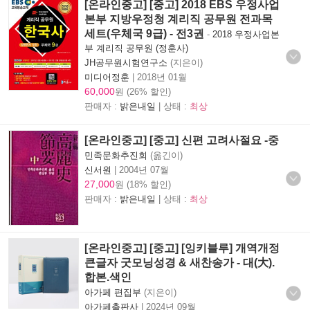
[온라인중고] [중고] 2018 EBS 우정사업
본부 지방우정청 계리직 공무원 전과목
세트(우체국 9급) - 전3권
-
2018 우정사업본
부 계리직 공무원 (정훈사)
JH공무원시험연구소
(지은이)
미디어정훈
|
2018년 01월
60,000
원 (26% 할인)
판매자 :
밝은내일
| 상태 :
최상
[온라인중고] [중고] 신편 고려사절요 -중
민족문화추진회
(옮긴이)
신서원
|
2004년 07월
27,000
원 (18% 할인)
판매자 :
밝은내일
| 상태 :
최상
[온라인중고] [중고] [잉키블루] 개역개정
큰글자 굿모닝성경 & 새찬송가 - 대(大).
합본.색인
아가페 편집부
(지은이)
아가페출판사
|
2024년 09월