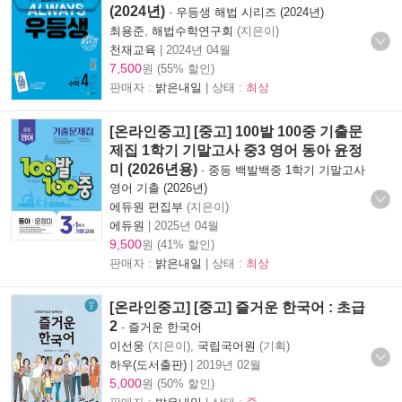
(2024년)
-
우등생 해법 시리즈 (2024년)
최용준
,
해법수학연구회
(지은이)
천재교육
|
2024년 04월
7,500
원 (55% 할인)
판매자 :
밝은내일
| 상태 :
최상
[온라인중고] [중고] 100발 100중 기출문
제집 1학기 기말고사 중3 영어 동아 윤정
미 (2026년용)
-
중등 백발백중 1학기 기말고사
영어 기출 (2026년)
에듀원 편집부
(지은이)
에듀원
|
2025년 04월
9,500
원 (41% 할인)
판매자 :
밝은내일
| 상태 :
최상
[온라인중고] [중고] 즐거운 한국어 : 초급
2
-
즐거운 한국어
이선웅
(지은이),
국립국어원
(기획)
하우(도서출판)
|
2019년 02월
5,000
원 (50% 할인)