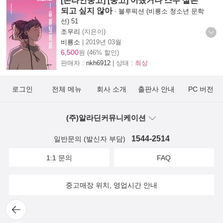
[온라인중고] [중고] 어쨌거나 스무 살은
되고 싶지 않아
-
블루픽션 (비룡소 청소년 문학
선) 51
조우리
(지은이)
비룡소
|
2019년 03월
6,500
원 (46% 할인)
판매자 :
nkh6912
| 상태 :
최상
로그인
전체 메뉴
회사 소개
출판사 안내
PC 버전
(주)알라딘커뮤니케이션
1544-2514
일반문의 (발신자 부담)
1:1 문의
FAQ
중고매장 위치, 영업시간 안내
뒤로
가기