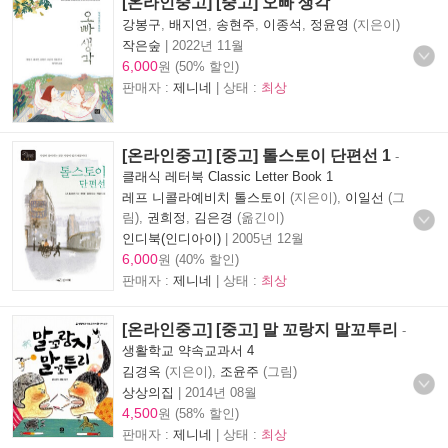
[온라인중고] [중고] 오빠 생각
강봉구
,
배지연
,
송현주
,
이종석
,
정윤영
(지은이)
작은숲
|
2022년 11월
6,000
원 (50% 할인)
판매자 :
제니네
| 상태 :
최상
[온라인중고] [중고] 톨스토이 단편선 1
-
클래식 레터북 Classic Letter Book 1
레프 니콜라예비치 톨스토이
(지은이),
이일선
(그
림),
권희정
,
김은경
(옮긴이)
인디북(인디아이)
|
2005년 12월
6,000
원 (40% 할인)
판매자 :
제니네
| 상태 :
최상
[온라인중고] [중고] 말 꼬랑지 말꼬투리
-
생활학교 약속교과서 4
김경옥
(지은이),
조윤주
(그림)
상상의집
|
2014년 08월
4,500
원 (58% 할인)
판매자 :
제니네
| 상태 :
최상