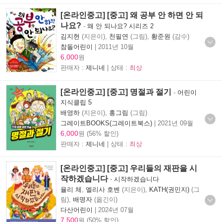
[온라인중고] [중고] 왜 공부 안 하면 안 되
나요?
-
왜 안 되나요? 시리즈 2
김지현
(지은이),
천필연
(그림),
황준원
(감수)
참돌어린이
|
2011년 10월
6,000
원
판매자 :
제니네
| 상태 :
최상
[온라인중고] [중고] 명절과 절기
-
어린이
지식클립 5
배영하
(지은이),
홍그림
(그림)
그레이트BOOKS(그레이트북스)
|
2021년 09월
6,000
원 (56% 할인)
판매자 :
제니네
| 상태 :
최상
[온라인중고] [중고] 우리들의 재판을 시
작하겠습니다
-
시작하겠습니다
율리 체
,
엘리사 호벤
(지은이),
KATH(권민지)
(그
림),
배명자
(옮긴이)
다산어린이
|
2024년 07월
7,500
원 (50% 할인)