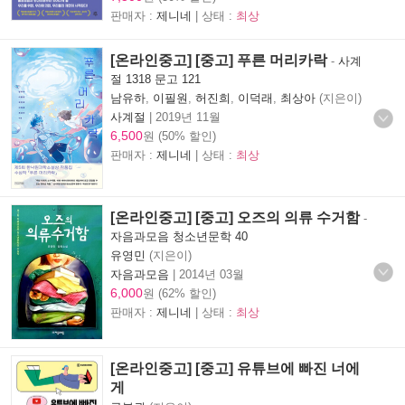
판매자 :
제니네
| 상태 :
최상
[온라인중고] [중고] 푸른 머리카락
-
사계
절 1318 문고 121
남유하
,
이필원
,
허진희
,
이덕래
,
최상아
(지은이)
사계절
|
2019년 11월
6,500
원 (50% 할인)
판매자 :
제니네
| 상태 :
최상
[온라인중고] [중고] 오즈의 의류 수거함
-
자음과모음 청소년문학 40
유영민
(지은이)
자음과모음
|
2014년 03월
6,000
원 (62% 할인)
판매자 :
제니네
| 상태 :
최상
[온라인중고] [중고] 유튜브에 빠진 너에
게