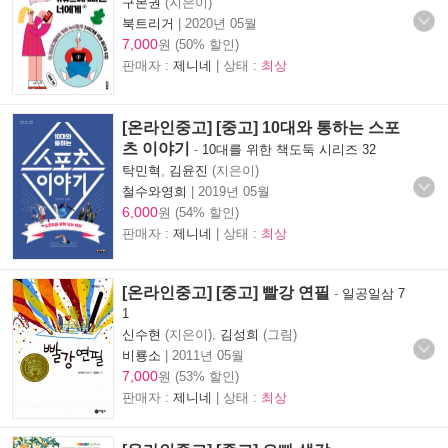
구본권
(지은이)
북트리거
|
2020년 05월
7,000
원 (50% 할인)
판매자 :
제니네
| 상태 :
최상
[온라인중고] [중고] 10대와 통하는 스포
츠 이야기
-
10대를 위한 책도둑 시리즈 32
탁민혁
,
김윤진
(지은이)
철수와영희
|
2019년 05월
6,000
원 (54% 할인)
판매자 :
제니네
| 상태 :
최상
[온라인중고] [중고] 빨강 연필
-
일공일삼 7
1
신수현
(지은이),
김성희
(그림)
비룡소
|
2011년 05월
7,000
원 (53% 할인)
판매자 :
제니네
| 상태 :
최상