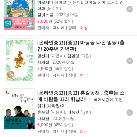
히로시마 레이코
(지은이),
고마쓰 신야
(그림),
김
정화
(옮긴이)
길벗스쿨
|
2021년 06월
7,000
원 (52% 할인)
판매자 :
제니네
| 상태 :
최상
[온라인중고] [중고] 마당을 나온 암탉 (출
간 20주년 기념판)
황선미
(지은이),
김환영
(그림)
사계절
|
2020년 04월
7,000
원 (55% 할인)
판매자 :
제니네
| 상태 :
최상
[온라인중고] [중고] 홍길동전 : 춤추는 소
매 바람을 따라 휘날리니
-
국어시간에 고전
읽기 (나라말) 3
류수열
(지은이),
이승민
(그림)
나라말
|
2012년 03월
6,000
원 (45% 할인)
판매자 :
제니네
| 상태 :
최상