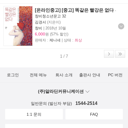
[온라인중고] [중고] 똑같은 빨강은 없다
-
창비청소년문고 32
김경서
(지은이)
창비
|
2018년 10월
6,000
원 (57% 할인)
판매자 :
제니네
| 상태 :
최상
1 / 7
로그인
전체 메뉴
회사 소개
출판사 안내
PC 버전
(주)알라딘커뮤니케이션
1544-2514
일반문의 (발신자 부담)
1:1 문의
FAQ