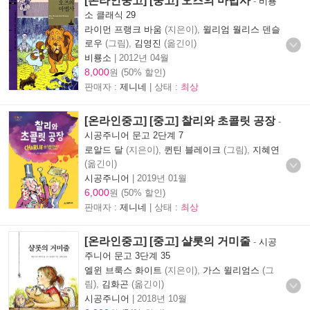
[온라인중고] [중고] 오즈의 마법사
-
비룡
소 클래식 29
라이먼 프랭크 바움
(지은이),
윌리엄 월리스 덴슬
로우
(그림),
김영진
(옮긴이)
비룡소
|
2012년 04월
8,000
원 (50% 할인)
판매자 :
제니네
| 상태 :
최상
[온라인중고] [중고] 찰리와 초콜릿 공장
-
시공주니어 문고 2단계 7
로알드 달
(지은이),
퀸틴 블레이크
(그림),
지혜연
(옮긴이)
시공주니어
|
2019년 01월
6,000
원 (50% 할인)
판매자 :
제니네
| 상태 :
최상
[온라인중고] [중고] 샬롯의 거미줄
-
시공
주니어 문고 3단계 35
엘윈 브룩스 화이트
(지은이),
가스 윌리엄스
(그
림),
김화곤
(옮긴이)
시공주니어
|
2018년 10월