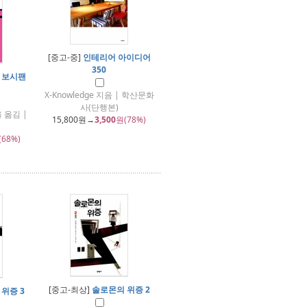
[중고-중]
인테리어 아이디어
350
 보시팬
X-Knowledge 지음 | 학산문화
사(단행본)
 옮김 |
15,800
원→
3,500
원(78%)
(68%)
[중고-최상]
솔로몬의 위증 2
위증 3