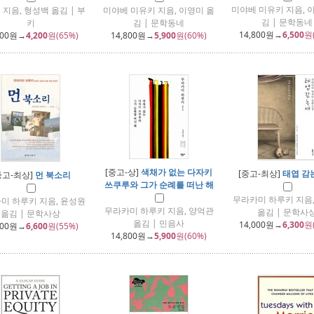
미야베 미유키 지음, 
지음, 형성백 옮김 | 부
미야베 미유키 지음, 이영미 옮
김 | 문학동네
키
김 | 문학동네
14,800
원→
6,500
원
000
원→
4,200
원(65%)
14,800
원→
5,900
원(60%)
[중고-상]
색채가 없는 다자키
[중고-최상]
태엽 감는
중고-최상]
먼 북소리
쓰쿠루와 그가 순례를 떠난 해
무라카미 하루키 지음
미 하루키 지음, 윤성원
무라카미 하루키 지음, 양억관
옮김 | 문학사
옮김 | 문학사상
옮김 | 민음사
14,000
원→
6,300
원
800
원→
6,600
원(55%)
14,800
원→
5,900
원(60%)