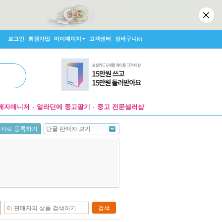
로그인
회원가입
마이페이지
고객센터
장바구니
(0)
매자매니저
알라딘에 중고팔기
중고 전문셀러샵
단골 판매자 보기
매자로 등록하기
검색