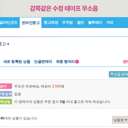
알라딘굿즈
중고매장
우주점
음반
블루레이
커피
온라인중고
중고
새로 등록된 상품
단골판매자
최종 땡처리
판
N
단골 판
송비
무조건 유료배송, 배송비
3,500
원
주문금액
없음
 예상일
이 판매자의 상품은 주문 접수
3일
이내 출고로 약속 하셨습니다.
에
40
개의 상품이 있습니다.