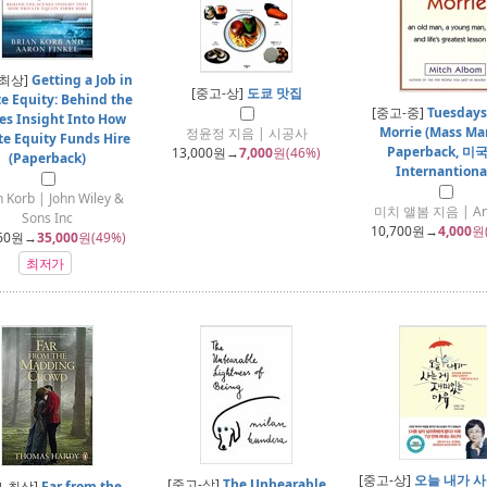
-최상]
Getting a Job in
[중고-상]
도쿄 맛집
te Equity: Behind the
[중고-중]
Tuesdays
es Insight Into How
Morrie (Mass Ma
정윤정 지음 | 시공사
te Equity Funds Hire
Paperback, 미
13,000
원→
7,000
원(46%)
(Paperback)
Internantiona
n Korb | John Wiley &
미치 앨봄 지음 | An
Sons Inc
10,700
원→
4,000
원
60
원→
35,000
원(49%)
최저가
[중고-상]
오늘 내가 사
[중고-상]
The Unbearable
고-최상]
Far from the