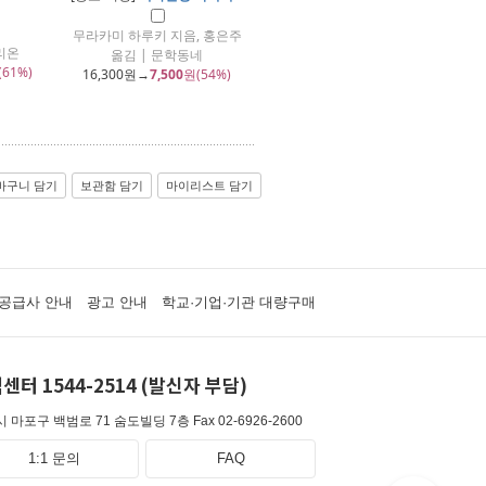
무라카미 하루키 지음, 홍은주
리온
옮김 | 문학동네
(61%)
16,300
원→
7,500
원(54%)
바구니 담기
보관함 담기
마이리스트 담기
공급사 안내
광고 안내
학교·기업·기관 대량구매
센터 1544-2514 (발신자 부담)
 마포구 백범로 71 숨도빌딩 7층
Fax 02-6926-2600
1:1 문의
FAQ