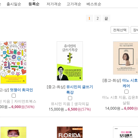
순
출시일순
등록순
저가격순
고가격순
베스트순
1
2
끝
전체선택
장
[중고-최상]
야노 시호
케어
[중고-최상]
유시민의 글쓰기
고-상]
멋쟁이 희극인
특강
야노 시호 지음, 김윤희
 지음 | 자이언트북스
살림
유시민 지음 | 생각의길
500
원→
6,000
원(56%)
14,000
원→
6,000
원
15,000
원→
6,500
원(57%)