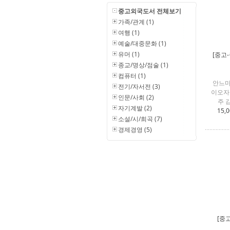
중고외국도서 전체보기
가족/관계 (1)
여행 (1)
예술/대중문화 (1)
유머 (1)
[중고-
종교/명상/점술 (1)
컴퓨터 (1)
안느마
전기/자서전 (3)
이오자 
인문/사회 (2)
주 
자기계발 (2)
15,
소설/시/희곡 (7)
경제경영 (5)
[중고