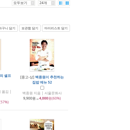
모두보기
24개
바구니 담기
보관함 담기
마이리스트 담기
의 셀프
[중고-상]
백종원이 추천하는
집밥 메뉴 52
 옮김 |
백종원 지음 | 서울문화사
9,900
원→
4,000
원(60%)
(57%)