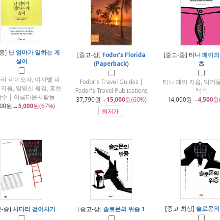
중]
난 엄마가 일하는 게
[중고-상]
Fodor‘s Florida
[중고-중]
티나 페이의
싫어
(Paperback)
츠
리 피이오자, 이자벨 피
Fodor's Travel Guides |
티나 페이 지음, 박가을
지음, 임영신 옮김, 홍현
Fodor's Travel Publications
책덕
감수 | 아름다운사람들
37,790
원→
15,000
원(60%)
14,000
원→
4,500
원
000
원→
5,000
원(67%)
최저가
[중고-최상]
솔로몬의 
-중]
사다리 걷어차기
[중고-상]
솔로몬의 위증 1