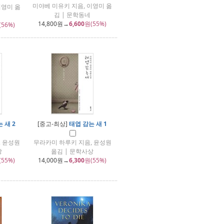
미야베 미유키 지음, 이영미 옮
이영미 옮
김 | 문학동네
14,800
원→
6,600
원(55%)
(56%)
 새 2
[중고-최상]
태엽 감는 새 1
, 윤성원
무라카미 하루키 지음, 윤성원
상
옮김 | 문학사상
(55%)
14,000
원→
6,300
원(55%)