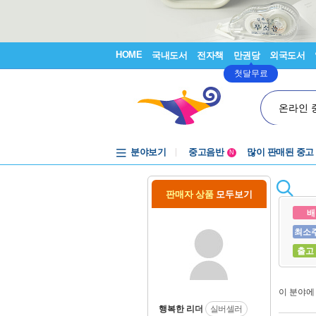
HOME
국내도서
전자책
만권당
외국도서
첫달무료
온라인 
분야보기
중고음반
많이 판매된 중고
N
1천원부터
중고음반
판매자 상품
모두보기
배
최소
출고
이 분야
행복한 리더
실버셀러