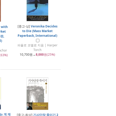
[중고-상]
Veronika Decides
 with
to Die (Mass Market
rket
Paperback, International)
국판,
l)
파울로 코엘료 지음 | Harper
Torch
chor
10,700
원→
8,000
원(25%)
(63%)
는 게 재
[중고-최상]
기사단장 죽이기 2