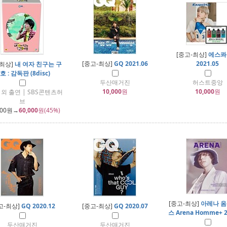
[중고-최상]
에스콰
[중고-최상]
GQ 2021.06
2021.05
-최상]
내 여자 친구는 구
호 : 감독판 (8disc)
두산매거진
허스트중앙
10,000
원
10,000
원
외 출연 | SBS콘텐츠허
브
000
원→
60,000
원(45%)
[중고-최상]
아레나 옴
고-최상]
GQ 2020.12
[중고-최상]
GQ 2020.07
스 Arena Homme+ 2
두산매거진
두산매거진