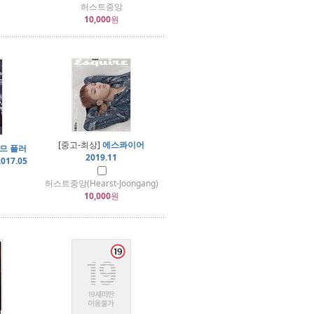
허스트중앙
10,000
원
[중고-최상]
에스콰이어
므 플러
2019.11
017.05
허스트중앙(Hearst-Joongang)
10,000
원