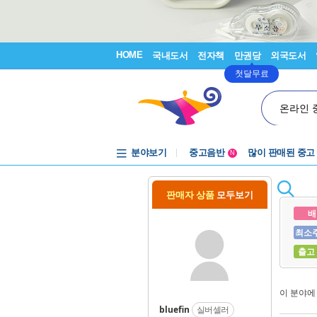
HOME
국내도서
전자책
만권당
외국도서
첫달무료
온라인 
분야보기
중고음반
많이 판매된 중고
N
1천원부터
중고음반
판매자 상품
모두보기
배
최소
출고
이 분야
bluefin
실버셀러