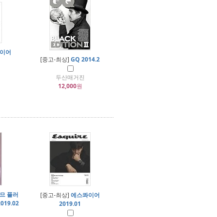
이어
[중고-최상]
GQ 2014.2
두산매거진
12,000
원
므 플러
[중고-최상]
에스콰이어
019.02
2019.01