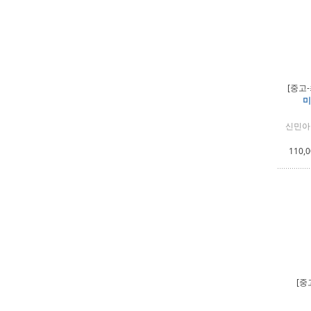
[중고
미
신민아 
110,
[중