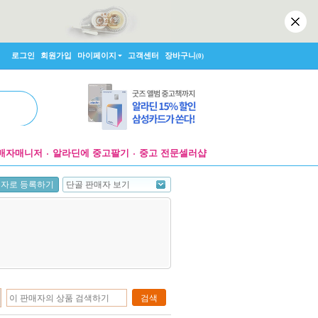
로그인
회원가입
마이페이지
고객센터
장바구니
(0)
매자매니저
알라딘에 중고팔기
중고 전문셀러샵
단골 판매자 보기
매자로 등록하기
검색