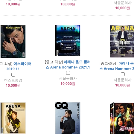
서울문화사
10,000
원
10,000
원
10,000
원
[중고-최상]
아레나 옴므 플러
[중고-최상]
아레나 옴
고-최상]
에스콰이어
스 Arena Homme+ 2021.1
스 Arena Homme+ 2
2019.11
서울문화사
서울문화사
허스트중앙
10,000
원
10,000
원
10,000
원