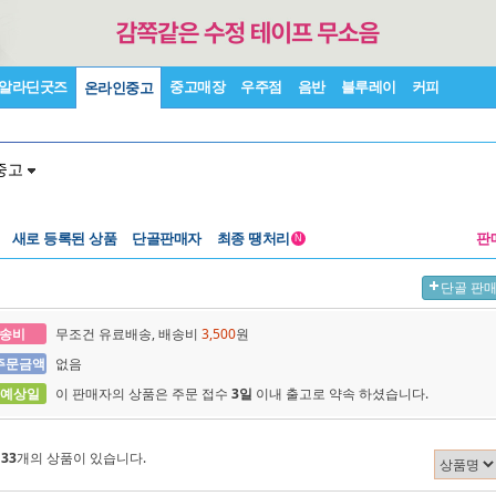
알라딘굿즈
중고매장
우주점
음반
블루레이
커피
온라인중고
중고
새로 등록된 상품
단골판매자
최종 땡처리
판
N
단골 판
송비
무조건 유료배송, 배송비
3,500
원
주문금액
없음
 예상일
이 판매자의 상품은 주문 접수
3일
이내 출고로 약속 하셨습니다.
에
33
개의 상품이 있습니다.