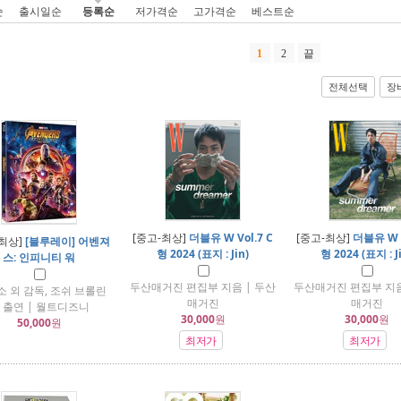
순
출시일순
등록순
저가격순
고가격순
베스트순
1
2
끝
전체선택
장
[중고-최상]
더블유 W Vol.7 C
[중고-최상]
더블유 W V
-최상]
[블루레이] 어벤져
형 2024 (표지 : Jin)
형 2024 (표지 : J
스: 인피니티 워
두산매거진 편집부 지음 | 두산
두산매거진 편집부 지음
소 외 감독, 조쉬 브롤린
매거진
매거진
 출연 | 월트디즈니
30,000
원
30,000
원
50,000
원
최저가
최저가