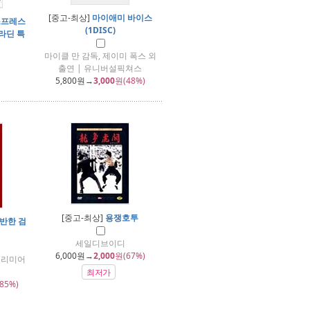
[중고-최상]
마이애미 바이스
스프레스
(1DISC)
알라딘 특
마이클 만 감독, 제이미 폭스 외
출연 | 유니버설픽쳐스
5,800
원→
3,000
원(48%)
[중고-최상]
용쟁호투
반한 검
세일디브이디
6,000
원→
2,000
원(67%)
프리미어
최저가
85%)