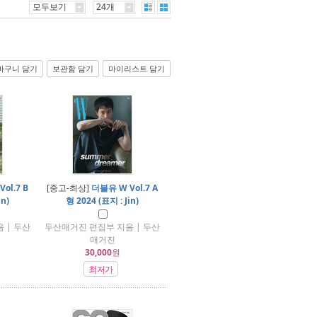
모두보기
24개
바구니 담기
보관함 담기
마이리스트 담기
ol.7 B
[중고-최상]
더블유 W Vol.7 A
in)
형 2024 (표지 : Jin)
 | 두산
두산매거진 편집부 지음 | 두산
매거진
30,000
원
최저가