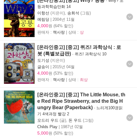
[온라인중고] [중고] Why? 공룡
-
Why? 초
등과학학습만화 14
이항선
(지은이),
송회석
(그림)
예림당
|
2004년 11월
4,000
원 (64% 할인)
판매자 :
책사랑
| 상태 :
상
[온라인중고] [중고] 퀴즈! 과학상식 : 로
봇 (특별보급판)
-
퀴즈! 과학상식 10
도기성
(지은이)
글송이
|
2015년 04월
4,000
원 (53% 할인)
판매자 :
책사랑
| 상태 :
최상
[온라인중고] [중고] The Little Mouse, th
e Red Ripe Strawberry, and the Big H
ungry Bear (Paperback)
-
느리게100권읽
기 4색과정 빨강 2
오드리 우드
(글),
돈 우드
(그림)
Childs Play
|
1987년 02월
5,000
원 (50% 할인)