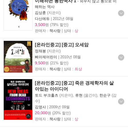
이해하는 통한국사 1
-
외우지 않고 통으로 이
해하는 역사
김상훈
(지은이)
다산에듀
|
2012년 08월
3,500
원 (79% 할인)
판매자 :
책사랑
| 상태 :
상
[온라인중고] [중고] 오세암
정채봉
(지은이)
삐아제어린이
|
2010년 08월
9,500
원 (21% 할인)
판매자 :
책사랑
| 상태 :
최상
[온라인중고] [중고] 죽은 경제학자의 살
아있는 아이디어
토드 부크홀츠
(지은이),
류현
(옮긴이),
한순구
(감
수)
김영사
|
2009년 09월
20,000
원 (20% 할인)
판매자 :
책사랑
| 상태 :
상