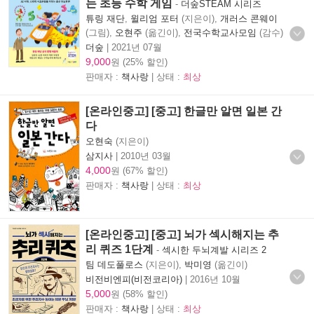
는 초등 수학 게임
-
더숲STEAM 시리즈
튜링 재단
,
윌리엄 포터
(지은이),
개러스 콘웨이
(그림),
오현주
(옮긴이),
전국수학교사모임
(감수)
더숲
|
2021년 07월
9,000
원 (25% 할인)
판매자 :
책사랑
| 상태 :
최상
[온라인중고] [중고] 한글만 알면 일본 간
다
오현숙
(지은이)
삼지사
|
2010년 03월
4,000
원 (67% 할인)
판매자 :
책사랑
| 상태 :
최상
[온라인중고] [중고] 뇌가 섹시해지는 추
리 퀴즈 1단계
-
섹시한 두뇌계발 시리즈 2
팀 데도풀로스
(지은이),
박미영
(옮긴이)
비전비엔피(비전코리아)
|
2016년 10월
5,000
원 (58% 할인)
판매자 :
책사랑
| 상태 :
최상