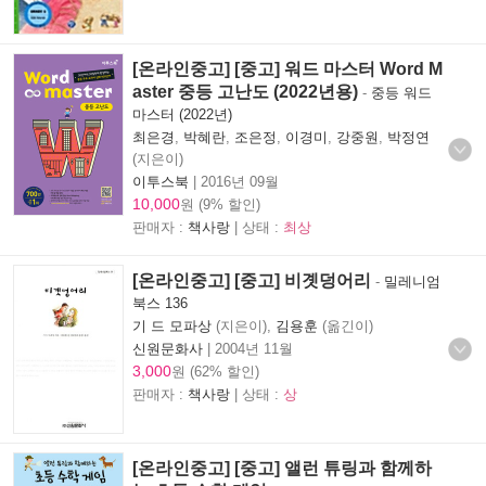
[온라인중고] [중고] 워드 마스터 Word M
aster 중등 고난도 (2022년용)
-
중등 워드
마스터 (2022년)
최은경
,
박혜란
,
조은정
,
이경미
,
강중원
,
박정연
(지은이)
이투스북
|
2016년 09월
10,000
원 (9% 할인)
판매자 :
책사랑
| 상태 :
최상
[온라인중고] [중고] 비곗덩어리
-
밀레니엄
북스 136
기 드 모파상
(지은이),
김용훈
(옮긴이)
신원문화사
|
2004년 11월
3,000
원 (62% 할인)
판매자 :
책사랑
| 상태 :
상
[온라인중고] [중고] 앨런 튜링과 함께하