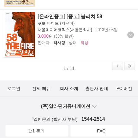
[온라인중고] [중고] 블리치 58
쿠보 타이토
(지은이)
서울미디어코믹스(서울문화사)
|
2013년 05월
3,000
원 (33% 할인)
판매자 :
책사랑
| 상태 :
최상
1 / 11
로그인
전체 메뉴
회사 소개
출판사 안내
PC 버전
(주)알라딘커뮤니케이션
1544-2514
일반문의 (발신자 부담)
1:1 문의
FAQ