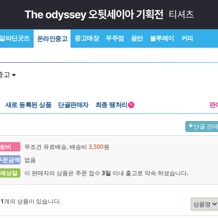
알라딘굿즈
중고매장
우주점
음반
블루레이
커피
온라인중고
중고
새로 등록된 상품
단골판매자
최종 땡처리
판
N
단골 판
송비
무조건 유료배송, 배송비
3,500
원
주문금액
없음
 예상일
이 판매자의 상품은 주문 접수
3일
이내 출고로 약속 하셨습니다.
에
1
개의 상품이 있습니다.