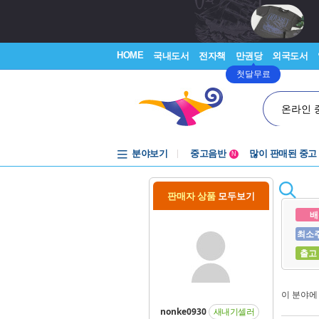
HOME
국내도서
전자책
만권당
외국도서
첫달무료
온라인 
분야보기
중고음반
많이 판매된 중고
N
1천원부터
중고음반
판매자 상품
모두보기
배
최소
출고
이 분야
nonke0930
새내기셀러