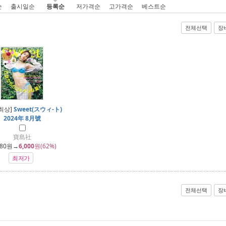
순
출시일순
등록순
저가격순
고가격순
베스트순
전체선택
장
최상]
Sweet(スウィ-ト)
2024年 8月號
寶島社
880
원→
6,000
원(62%)
최저가
전체선택
장