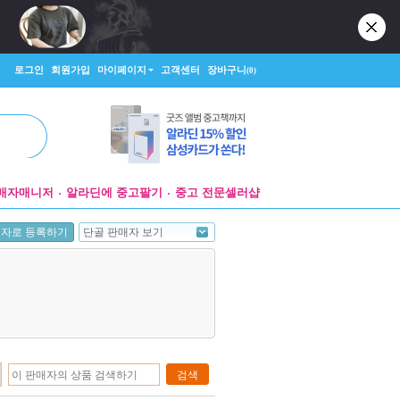
로그인
회원가입
마이페이지
고객센터
장바구니
(0)
매자매니저
알라딘에 중고팔기
중고 전문셀러샵
단골 판매자 보기
매자로 등록하기
검색