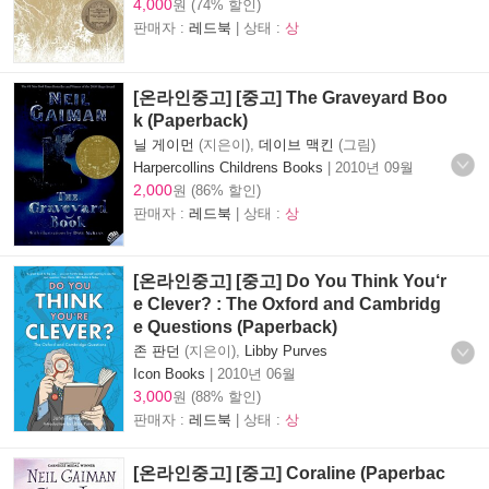
4,000
원 (74% 할인)
판매자 :
레드북
| 상태 :
상
[온라인중고] [중고] The Graveyard Boo
k (Paperback)
닐 게이먼
(지은이),
데이브 맥킨
(그림)
Harpercollins Childrens Books
|
2010년 09월
2,000
원 (86% 할인)
판매자 :
레드북
| 상태 :
상
[온라인중고] [중고] Do You Think You‘r
e Clever? : The Oxford and Cambridg
e Questions (Paperback)
존 판던
(지은이),
Libby Purves
Icon Books
|
2010년 06월
3,000
원 (88% 할인)
판매자 :
레드북
| 상태 :
상
[온라인중고] [중고] Coraline (Paperbac