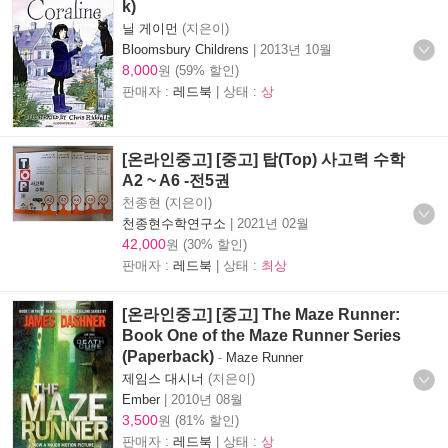
k)
닐 게이먼
(지은이)
Bloomsbury Childrens
|
2013년 10월
8,000
원 (59% 할인)
판매자 :
레드북
| 상태 :
상
[온라인중고] [중고] 탑(Top) 사고력 수학
A2 ~ A6 -전5권
천종현 (지은이)
천종현수학연구소
|
2021년 02월
42,000
원 (30% 할인)
판매자 :
레드북
| 상태 :
최상
[온라인중고] [중고] The Maze Runner:
Book One of the Maze Runner Series
(Paperback)
-
Maze Runner
제임스 대시너
(지은이)
Ember
|
2010년 08월
3,500
원 (81% 할인)
판매자 :
레드북
| 상태 :
상