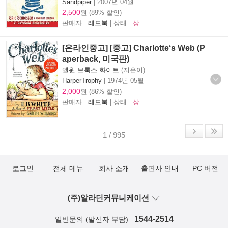
Sandpiper
|
2007년 04월
2,500
원 (89% 할인)
판매자 :
레드북
| 상태 :
상
[온라인중고] [중고] Charlotte‘s Web (P
aperback, 미국판)
엘윈 브룩스 화이트
(지은이)
HarperTrophy
|
1974년 05월
2,000
원 (86% 할인)
판매자 :
레드북
| 상태 :
상
1 / 995
로그인
전체 메뉴
회사 소개
출판사 안내
PC 버전
(주)알라딘커뮤니케이션
1544-2514
일반문의 (발신자 부담)