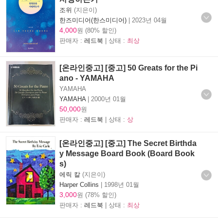
조위
(지은이)
한즈미디어(한스미디어)
|
2023년 04월
4,000
원 (80% 할인)
판매자 :
레드북
| 상태 :
최상
[온라인중고] [중고] 50 Greats for the Pi
ano - YAMAHA
YAMAHA
YAMAHA
|
2000년 01월
50,000
원
판매자 :
레드북
| 상태 :
상
[온라인중고] [중고] The Secret Birthda
y Message Board Book (Board Book
s)
에릭 칼
(지은이)
Harper Collins
|
1998년 01월
3,000
원 (78% 할인)
판매자 :
레드북
| 상태 :
최상