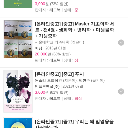
3,000
원 (73% 할인)
판매자 :
레드북
| 상태 :
중
[온라인중고] [중고] Master 기초의학 세
트 - 전4권 - 생화학 + 병리학 + 미생물학
+ 기생충학
서울대학교 의과대학 (엮은이)
예당
|
2015년 01월
20,000
원 (68% 할인)
판매자 :
레드북
| 상태 :
상
[온라인중고] [중고] 푸시
애슐리 오드레인
(지은이),
박현주
(옮긴이)
인플루엔셜(주)
|
2021년 07월
3,000
원 (81% 할인)
판매자 :
레드북
| 상태 :
최상
[온라인중고] [중고] 우리는 왜 임영웅을
사랑하는가