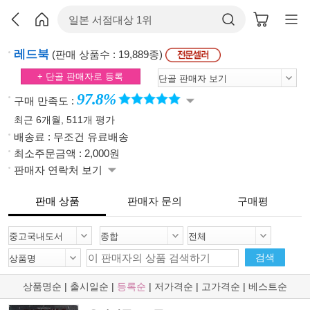
레드북
(판매 상품수 : 19,889종)
+ 단골 판매자로 등록
97.8%
구매 만족도 :
최근 6개월, 511개 평가
배송료 : 무조건 유료배송
최소주문금액 : 2,000원
판매자 연락처 보기
판매 상품
판매자 문의
구매평
검색
상품명순
|
출시일순
|
등록순
|
저가격순
|
고가격순
|
베스트순