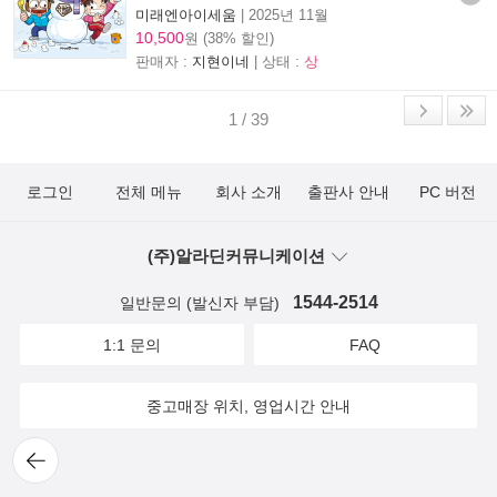
미래엔아이세움
|
2025년 11월
10,500
원 (38% 할인)
판매자 :
지현이네
| 상태 :
상
1 / 39
로그인
전체 메뉴
회사 소개
출판사 안내
PC 버전
(주)알라딘커뮤니케이션
1544-2514
일반문의 (발신자 부담)
1:1 문의
FAQ
중고매장 위치, 영업시간 안내
뒤로
가기