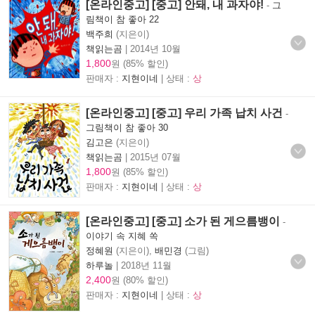
[온라인중고] [중고] 안돼, 내 과자야!
-
그
림책이 참 좋아 22
백주희
(지은이)
책읽는곰
|
2014년 10월
1,800
원 (85% 할인)
판매자 :
지현이네
| 상태 :
상
[온라인중고] [중고] 우리 가족 납치 사건
-
그림책이 참 좋아 30
김고은
(지은이)
책읽는곰
|
2015년 07월
1,800
원 (85% 할인)
판매자 :
지현이네
| 상태 :
상
[온라인중고] [중고] 소가 된 게으름뱅이
-
이야기 속 지혜 쏙
정혜원
(지은이),
배민경
(그림)
하루놀
|
2018년 11월
2,400
원 (80% 할인)
판매자 :
지현이네
| 상태 :
상