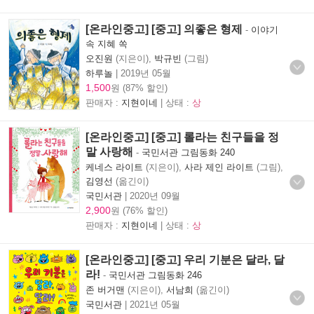
[온라인중고] [중고] 의좋은 형제
-
이야기
속 지혜 쏙
오진원
(지은이),
박규빈
(그림)
하루놀
|
2019년 05월
1,500
원 (87% 할인)
판매자 :
지현이네
| 상태 :
상
[온라인중고] [중고] 롤라는 친구들을 정
말 사랑해
-
국민서관 그림동화 240
케네스 라이트
(지은이),
사라 제인 라이트
(그림),
김영선
(옮긴이)
국민서관
|
2020년 09월
2,900
원 (76% 할인)
판매자 :
지현이네
| 상태 :
상
[온라인중고] [중고] 우리 기분은 달라, 달
라!
-
국민서관 그림동화 246
존 버거맨
(지은이),
서남희
(옮긴이)
국민서관
|
2021년 05월