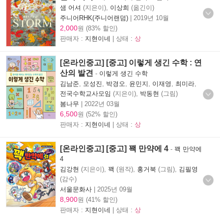
샘 어셔
(지은이),
이상희
(옮긴이)
주니어RHK(주니어랜덤)
|
2019년 10월
2,000
원 (83% 할인)
판매자 :
지현이네
| 상태 :
상
[온라인중고] [중고] 이렇게 생긴 수학 : 연
산의 발견
-
이렇게 생긴 수학
김남준
,
모성진
,
박경오
,
윤민지
,
이재영
,
최미라
,
전국수학교사모임
(지은이),
박동현
(그림)
봄나무
|
2022년 03월
6,500
원 (52% 할인)
판매자 :
지현이네
| 상태 :
상
[온라인중고] [중고] 꽥 만약에 4
-
꽥 만약에
4
김강현
(지은이),
꽥
(원작),
홍거북
(그림),
김필영
(감수)
서울문화사
|
2025년 09월
8,900
원 (41% 할인)
판매자 :
지현이네
| 상태 :
상