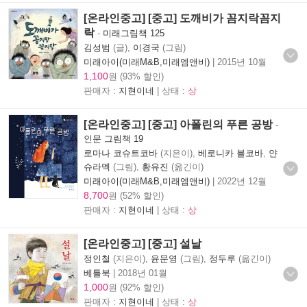
[온라인중고] [중고] 도깨비가 꼼지락꼼지
락
-
미래그림책 125
김성범
(글),
이경국
(그림)
미래아이(미래M&B,미래엠앤비)
|
2015년 10월
1,100
원 (93% 할인)
판매자 :
지현이네
| 상태 :
상
[온라인중고] [중고] 아폴린의 푸른 공방
-
인문 그림책 19
로마나 코슈트코바
(지은이),
베로니카 블코바
,
얀
슈라멕
(그림),
황유진
(옮긴이)
미래아이(미래M&B,미래엠앤비)
|
2022년 12월
8,700
원 (52% 할인)
판매자 :
지현이네
| 상태 :
상
[온라인중고] [중고] 설날
정인철
(지은이),
윤문영
(그림),
정두루
(옮긴이)
베틀북
|
2018년 01월
1,000
원 (92% 할인)
판매자 :
지현이네
| 상태 :
상