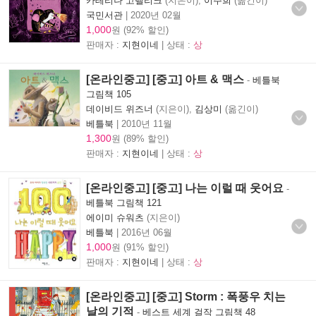
카테리나 고렐리크
(지은이),
이주희
(옮긴이)
국민서관
|
2020년 02월
1,000
원 (92% 할인)
판매자 :
지현이네
| 상태 :
상
[온라인중고] [중고] 아트 & 맥스
-
베틀북
그림책 105
데이비드 위즈너
(지은이),
김상미
(옮긴이)
베틀북
|
2010년 11월
1,300
원 (89% 할인)
판매자 :
지현이네
| 상태 :
상
[온라인중고] [중고] 나는 이럴 때 웃어요
-
베틀북 그림책 121
에이미 슈워츠
(지은이)
베틀북
|
2016년 06월
1,000
원 (91% 할인)
판매자 :
지현이네
| 상태 :
상
[온라인중고] [중고] Storm : 폭풍우 치는
날의 기적
-
베스트 세계 걸작 그림책 48