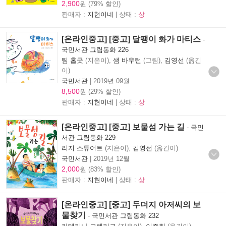
2,900
원 (79% 할인)
판매자 :
지현이네
| 상태 :
상
[온라인중고] [중고] 달팽이 화가 마티스
-
국민서관 그림동화 226
팀 홉굿
(지은이),
샘 바우턴
(그림),
김영선
(옮긴
이)
국민서관
|
2019년 09월
8,500
원 (29% 할인)
판매자 :
지현이네
| 상태 :
상
[온라인중고] [중고] 보물섬 가는 길
-
국민
서관 그림동화 229
리지 스튜어트
(지은이),
김영선
(옮긴이)
국민서관
|
2019년 12월
2,000
원 (83% 할인)
판매자 :
지현이네
| 상태 :
상
[온라인중고] [중고] 두더지 아저씨의 보
물찾기
-
국민서관 그림동화 232