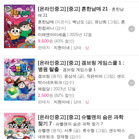
[온라인중고] [중고] 흔한남매 21
-
흔한남
매 21
흔한남매
(지은이),
백난도
(글),
유난희
(그림),
흔
한컴퍼니
(감수)
미래엔아이세움
|
2025년 12월
9,600
원 (43% 할인)
판매자 :
지현이네
| 상태 :
상
[온라인중고] [중고] 겜브링 게임스쿨 1 :
병원 탈출
-
겜브링 게임스쿨 1
겜브링
(원작),
윤상석
(글),
작은비버
(그림),
샌드
박스네트워크
(감수)
예림당
|
2023년 12월
2,500
원 (82% 할인)
판매자 :
지현이네
| 상태 :
상
[온라인중고] [중고] 슈뻘맨의 숨은 과학
찾기 7
-
슈뻘맨의 숨은 과학 찾기 7
슈뻘맨
(원작),
서후
(글),
류수형
(그림),
샌드박스
네트워크
,
정재형
(감수)