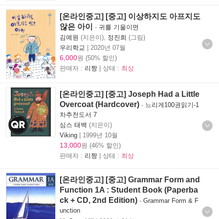
[온라인중고] [중고] 이상하지도 아프지도
않은 아이
-
귀를 기울이면
김예원
(지은이),
정진희
(그림)
우리학교
|
2020년 07월
6,000
원 (50% 할인)
판매자 :
리짱
| 상태 :
최상
[온라인중고] [중고] Joseph Had a Little
Overcoat (Hardcover)
-
느리게100권읽기-1
차추천도서 7
심스 태백
(지은이)
Viking
|
1999년 10월
13,000
원 (46% 할인)
판매자 :
리짱
| 상태 :
최상
[온라인중고] [중고] Grammar Form and
Function 1A : Student Book (Paperba
ck + CD, 2nd Edition)
-
Grammar Form & F
unction