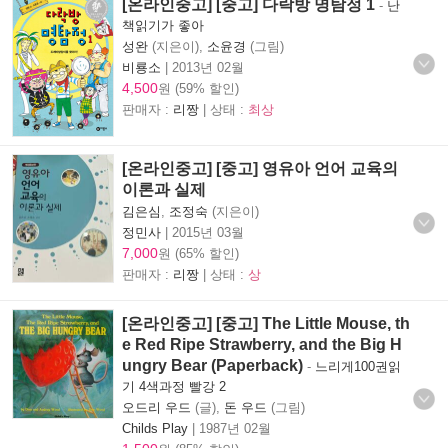
[온라인중고] [중고] 다락방 명탐정 1
-
난
책읽기가 좋아
성완
(지은이),
소윤경
(그림)
비룡소
|
2013년 02월
4,500
원 (59% 할인)
판매자 :
리짱
| 상태 :
최상
[온라인중고] [중고] 영유아 언어 교육의
이론과 실제
김은심
,
조정숙
(지은이)
정민사
|
2015년 03월
7,000
원 (65% 할인)
판매자 :
리짱
| 상태 :
상
[온라인중고] [중고] The Little Mouse, th
e Red Ripe Strawberry, and the Big H
ungry Bear (Paperback)
-
느리게100권읽
기 4색과정 빨강 2
오드리 우드
(글),
돈 우드
(그림)
Childs Play
|
1987년 02월