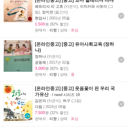
[온라인중고] [중고] 꼬마 발레리나 타냐
페트리샤 리 고흐
(지은이),
이치카와 사토미
(그
림),
장지연
(옮긴이)
현암사
|
2001년 05월
1,500
원 (82% 할인)
판매자 :
리짱
| 상태 :
최상
[온라인중고] [중고] 유아사회교육 (정하
나)
정하나
(지은이)
공동체
|
2017년 02월
3,000
원 (82% 할인)
판매자 :
리짱
| 상태 :
중
[온라인중고] [중고] 웃음꽃이 핀 우리 국
가유산
-
I need 시리즈 19
김은의
(지은이),
허구
(그림)
다림
|
2024년 08월
7,500
원 (32% 할인)
판매자 :
리짱
| 상태 :
최상