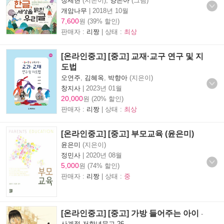
장세현
(지은이),
양은아
(그림)
개암나무
|
2018년 10월
7,600
원 (39% 할인)
판매자 :
리짱
| 상태 :
최상
[온라인중고] [중고] 교재·교구 연구 및 지
도법
오연주
,
김혜옥
,
박향아
(지은이)
창지사
|
2023년 01월
20,000
원 (20% 할인)
판매자 :
리짱
| 상태 :
최상
[온라인중고] [중고] 부모교육 (윤은미)
윤은미
(지은이)
정민사
|
2020년 08월
5,000
원 (74% 할인)
판매자 :
리짱
| 상태 :
중
[온라인중고] [중고] 가방 들어주는 아이
-
사계절 저학년문고 26