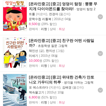
[온라인중고] [중고] 엉덩이 탐정 : 뿡뿡 무
지개 다이아몬드를 찾아라!
-
엉덩이 탐정 2
트롤
(지은이),
전경아
(옮긴이)
문학수첩 리틀북
|
2016년 04월
8,500
원 (29% 할인)
판매자 :
리짱
| 상태 :
최상
[온라인중고] [중고] 친구란 어떤 사람일
까?
-
초등학생 질문 그림책
채인선
(글),
한지선
(그림)
미세기
|
2015년 06월
10,000
원 (23% 할인)
판매자 :
리짱
| 상태 :
최상
[온라인중고] [중고] 위대한 건축가 안토
니오 가우디의 하루
-
생각을 더하는 그림책
포 에스트라다
(지은이),
김배경
(옮긴이)
책속물고기
|
2015년 10월
6,800
원 (51% 할인)
판매자 :
리짱
| 상태 :
최상