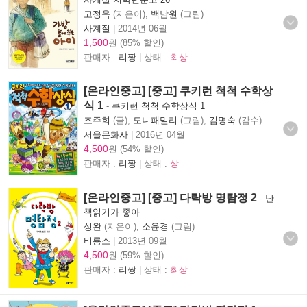
고정욱
(지은이),
백남원
(그림)
사계절
|
2014년 06월
1,500
원 (85% 할인)
판매자 :
리짱
| 상태 :
최상
[온라인중고] [중고] 쿠키런 척척 수학상
식 1
-
쿠키런 척척 수학상식 1
조주희
(글),
도니패밀리
(그림),
김명숙
(감수)
서울문화사
|
2016년 04월
4,500
원 (54% 할인)
판매자 :
리짱
| 상태 :
상
[온라인중고] [중고] 다락방 명탐정 2
-
난
책읽기가 좋아
성완
(지은이),
소윤경
(그림)
비룡소
|
2013년 09월
4,500
원 (59% 할인)
판매자 :
리짱
| 상태 :
최상