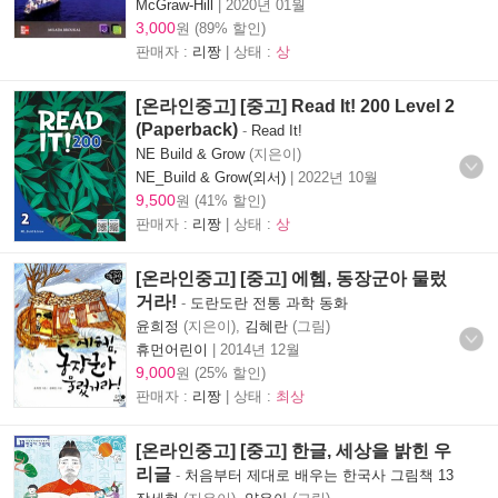
McGraw-Hill
|
2020년 01월
3,000
원 (89% 할인)
판매자 :
리짱
| 상태 :
상
[온라인중고] [중고] Read It! 200 Level 2
(Paperback)
-
Read It!
NE Build & Grow
(지은이)
NE_Build & Grow(외서)
|
2022년 10월
9,500
원 (41% 할인)
판매자 :
리짱
| 상태 :
상
[온라인중고] [중고] 에헴, 동장군아 물렀
거라!
-
도란도란 전통 과학 동화
윤희정
(지은이),
김혜란
(그림)
휴먼어린이
|
2014년 12월
9,000
원 (25% 할인)
판매자 :
리짱
| 상태 :
최상
[온라인중고] [중고] 한글, 세상을 밝힌 우
리글
-
처음부터 제대로 배우는 한국사 그림책 13