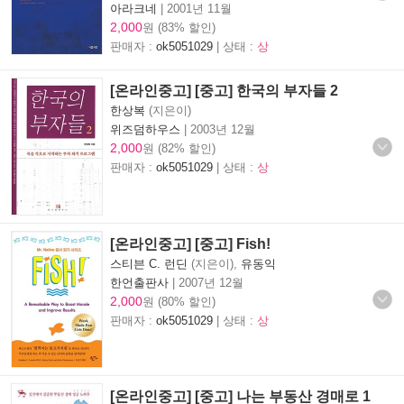
아라크네
|
2001년 11월
2,000
원 (83% 할인)
판매자 :
ok5051029
| 상태 :
상
[온라인중고] [중고] 한국의 부자들 2
한상복
(지은이)
위즈덤하우스
|
2003년 12월
2,000
원 (82% 할인)
판매자 :
ok5051029
| 상태 :
상
[온라인중고] [중고] Fish!
스티븐 C. 런딘
(지은이),
유동익
한언출판사
|
2007년 12월
2,000
원 (80% 할인)
판매자 :
ok5051029
| 상태 :
상
[온라인중고] [중고] 나는 부동산 경매로 1