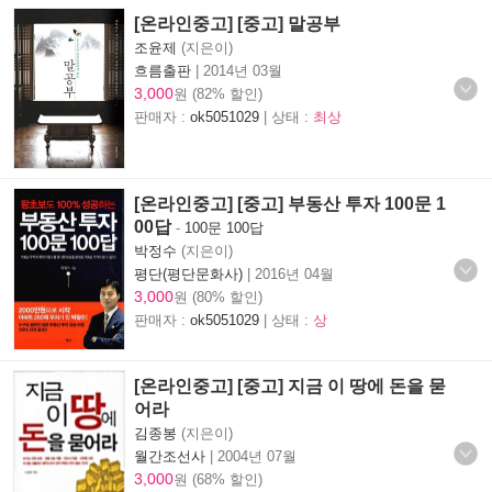
[온라인중고] [중고] 말공부
조윤제
(지은이)
흐름출판
|
2014년 03월
3,000
원 (82% 할인)
판매자 :
ok5051029
| 상태 :
최상
[온라인중고] [중고] 부동산 투자 100문 1
00답
-
100문 100답
박정수
(지은이)
평단(평단문화사)
|
2016년 04월
3,000
원 (80% 할인)
판매자 :
ok5051029
| 상태 :
상
[온라인중고] [중고] 지금 이 땅에 돈을 묻
어라
김종봉
(지은이)
월간조선사
|
2004년 07월
3,000
원 (68% 할인)