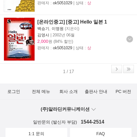
판매자 :
ok5051029
| 상태 :
상
[온라인중고] [중고] Hello 일본 1
백승기
,
이명원
(지은이)
김영사
|
2002년 06월
2,000
원 (84% 할인)
판매자 :
ok5051029
| 상태 :
상
1 / 17
로그인
전체 메뉴
회사 소개
출판사 안내
PC 버전
(주)알라딘커뮤니케이션
1544-2514
일반문의 (발신자 부담)
1:1 문의
FAQ