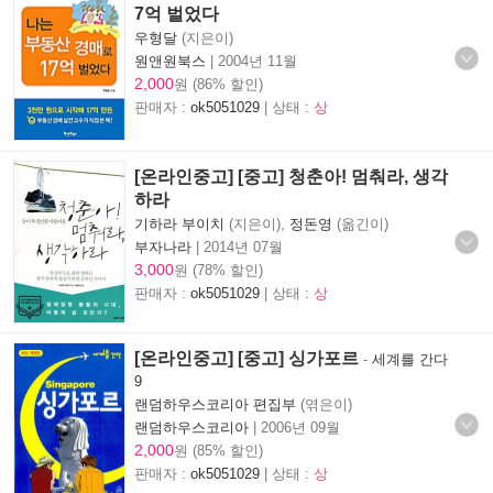
7억 벌었다
우형달
(지은이)
원앤원북스
|
2004년 11월
2,000
원 (86% 할인)
판매자 :
ok5051029
| 상태 :
상
[온라인중고] [중고] 청춘아! 멈춰라, 생각
하라
기하라 부이치
(지은이),
정돈영
(옮긴이)
부자나라
|
2014년 07월
3,000
원 (78% 할인)
판매자 :
ok5051029
| 상태 :
상
[온라인중고] [중고] 싱가포르
-
세계를 간다
9
랜덤하우스코리아 편집부
(엮은이)
랜덤하우스코리아
|
2006년 09월
2,000
원 (85% 할인)
판매자 :
ok5051029
| 상태 :
상