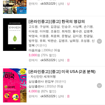
판매자 :
ok5051029
| 상태 :
상
[온라인중고] [중고] 한국의 명강의
고도원
,
구성애
,
김경섭
,
민승규
,
서상록
,
손기원
,
이숙영
,
이어령
,
조용진
,
최재천
,
황수관
,
김병후
,
박영숙
,
이원종
,
최윤희
,
문형남
,
김미경
,
한광일
,
방우정
,
유희
,
박완순
,
김병조
,
남희정
,
조성용
,
신
영복
(지은이)
마음의숲
|
2009년 06월
3,000
원 (75% 할인)
판매자 :
ok5051029
| 상태 :
중
[온라인중고] [중고] 미국 USA (2권 분책)
-
자신만만 세계여행
삼성출판사 편집부
(엮은이)
삼성출판사
|
2010년 05월
4,000
원 (82% 할인)
판매자 :
ok5051029
| 상태 :
중