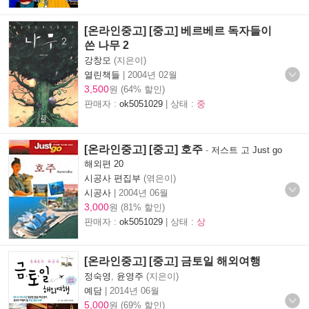
[온라인중고] [중고] 베르베르 독자들이
쓴 나무 2
강창모
(지은이)
열린책들
|
2004년 02월
3,500
원 (64% 할인)
판매자 :
ok5051029
| 상태 :
중
[온라인중고] [중고] 호주
-
저스트 고 Just go
해외편 20
시공사 편집부
(엮은이)
시공사
|
2004년 06월
3,000
원 (81% 할인)
판매자 :
ok5051029
| 상태 :
상
[온라인중고] [중고] 금토일 해외여행
정숙영
,
윤영주
(지은이)
예담
|
2014년 06월
5,000
원 (69% 할인)