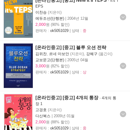
[온라인중고] [중고] New it‘s TEPS
-
It's T
EPS
이찬승
(지은이)
에듀조선(단행본)
|
2004년 12월
2,000
원 (90% 할인)
판매자 :
ok5051029
| 상태 :
중
[온라인중고] [중고] 블루 오션 전략
김위찬
,
르네 마보안
(지은이),
강혜구
(옮긴이)
교보문고(단행본)
|
2005년 04월
3,000
원 (82% 할인)
판매자 :
ok5051029
| 상태 :
상
[온라인중고] [중고] 4개의 통장
-
4개의 통
장 1
고경호
(지은이)
다산북스
|
2009년 01월
2,000
원 (88% 할인)
판매자 :
ok5051029
| 상태 :
중