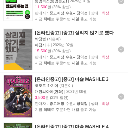
동양북스(동양문고)
|
2025년 01월
11,500
원 (35% 할인)
판매자 :
중고매장 수원시청역점
| 상태 :
최상
지금
택배
로 주문하면
내일
출고 가능
[온라인중고] [중고] 살리지 않기로 했다
박창범
(지은이)
아침사과
|
2026년 02월
15,500
원 (30% 할인)
판매자 :
중고매장 수원시청역점
| 상태 :
최상
지금
택배
로 주문하면
내일
출고 가능
[온라인중고] [중고] 마슐 MASHLE 3
코모토 하지메
(지은이)
대원씨아이(만화)
|
2021년 09월
3,800
원 (31% 할인)
판매자 :
중고매장 수원시청역점
| 상태 :
최상
지금
택배
로 주문하면
내일
출고 가능
[온라인중고] [중고] 마슐 MASHLE 4