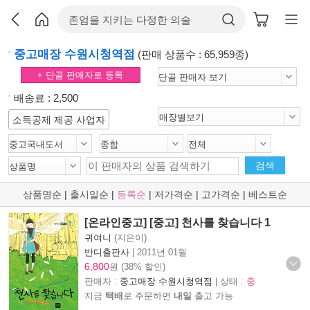
중고매장 수원시청역점
(판매 상품수 : 65,959종)
+ 단골 판매자로 등록
배송료 : 2,500
소득공제 제공 사업자
검색
상품명순
|
출시일순
|
등록순
|
저가격순
|
고가격순
|
베스트순
[온라인중고] [중고] 천사를 찾습니다 1
귀여니
(지은이)
반디출판사
|
2011년 01월
6,800
원 (38% 할인)
판매자 :
중고매장 수원시청역점
| 상태 :
중
지금
택배
로 주문하면
내일
출고 가능