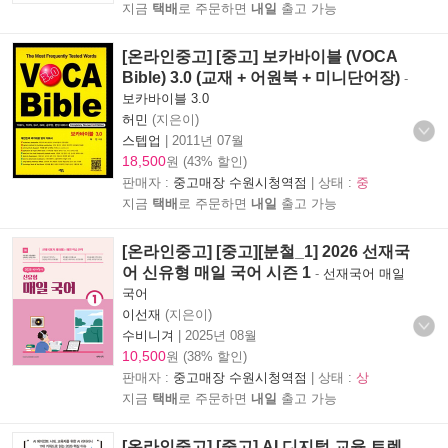
지금
택배
로 주문하면
내일
출고 가능
[온라인중고] [중고] 보카바이블 (VOCA
Bible) 3.0 (교재 + 어원북 + 미니단어장)
-
보카바이블 3.0
허민
(지은이)
스텝업
|
2011년 07월
18,500
원 (43% 할인)
판매자 :
중고매장 수원시청역점
| 상태 :
중
지금
택배
로 주문하면
내일
출고 가능
[온라인중고] [중고][분철_1] 2026 선재국
어 신유형 매일 국어 시즌 1
-
선재국어 매일
국어
이선재
(지은이)
수비니겨
|
2025년 08월
10,500
원 (38% 할인)
판매자 :
중고매장 수원시청역점
| 상태 :
상
지금
택배
로 주문하면
내일
출고 가능
[온라인중고] [중고] AI 디지털 교육 트렌