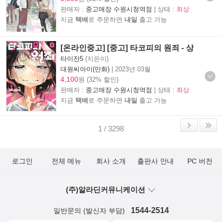
판매자 :
중고매장 수원시청역점
| 상태 :
최상
지금
택배
로 주문하면
내일
출고 가능
[온라인중고] [중고] 타코피의 원죄 - 상
타이잔5
(지은이)
대원씨아이(만화)
|
2023년 03월
4,100
원 (32% 할인)
판매자 :
중고매장 수원시청역점
| 상태 :
최상
지금
택배
로 주문하면
내일
출고 가능
1 / 3298
로그인
전체 메뉴
회사 소개
출판사 안내
PC 버전
(주)알라딘커뮤니케이션
1544-2514
일반문의 (발신자 부담)