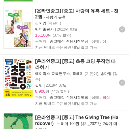
[온라인중고] [중고] 사랑의 유혹 세트 - 전
2권
-
사랑의 유혹
김지영
(지은이)
반디출판사
|
2012년 03월
15,100
원 (37% 할인)
판매자 :
중고매장 수원시청역점
| 상태 :
상
지금
택배
로 주문하면
내일
출고 가능
[온라인중고] [중고] 초등 코딩 무작정 따
라하기
에이럭스 교육연구소
,
곽혜미
(지은이),
송다영
(감
수)
길벗
|
2018년 07월
8,900
원 (44% 할인)
판매자 :
중고매장 수원시청역점
| 상태 :
최상
지금
택배
로 주문하면
내일
출고 가능
[온라인중고] [중고] The Giving Tree (Ha
rdcover)
-
느리게 100권 읽기_2021년 2학기 대