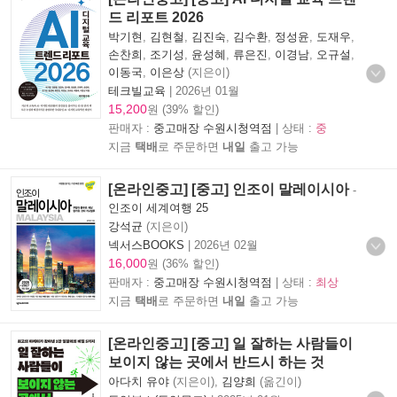
드 리포트 2026
박기현
,
김현철
,
김진숙
,
김수환
,
정성윤
,
도재우
,
손찬희
,
조기성
,
윤성혜
,
류은진
,
이경남
,
오규설
,
이동국
,
이은상
(지은이)
테크빌교육
|
2026년 01월
15,200
원 (39% 할인)
판매자 :
중고매장 수원시청역점
| 상태 :
중
지금
택배
로 주문하면
내일
출고 가능
[온라인중고] [중고] 인조이 말레이시아
-
인조이 세계여행 25
강석균
(지은이)
넥서스BOOKS
|
2026년 02월
16,000
원 (36% 할인)
판매자 :
중고매장 수원시청역점
| 상태 :
최상
지금
택배
로 주문하면
내일
출고 가능
[온라인중고] [중고] 일 잘하는 사람들이
보이지 않는 곳에서 반드시 하는 것
아다치 유야
(지은이),
김양희
(옮긴이)