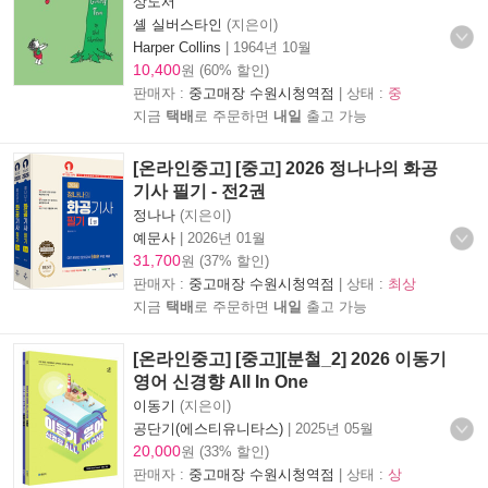
상도서
셸 실버스타인
(지은이)
Harper Collins
|
1964년 10월
10,400
원 (60% 할인)
판매자 :
중고매장 수원시청역점
| 상태 :
중
지금
택배
로 주문하면
내일
출고 가능
[온라인중고] [중고] 2026 정나나의 화공
기사 필기 - 전2권
정나나
(지은이)
예문사
|
2026년 01월
31,700
원 (37% 할인)
판매자 :
중고매장 수원시청역점
| 상태 :
최상
지금
택배
로 주문하면
내일
출고 가능
[온라인중고] [중고][분철_2] 2026 이동기
영어 신경향 All In One
이동기
(지은이)
공단기(에스티유니타스)
|
2025년 05월
20,000
원 (33% 할인)
판매자 :
중고매장 수원시청역점
| 상태 :
상