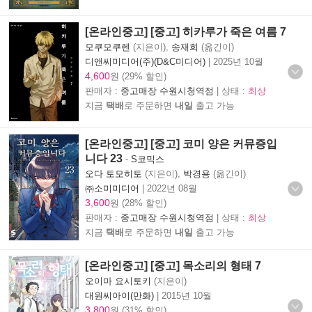
[온라인중고] [중고] 히카루가 죽은 여름 7
모쿠모쿠렌
(지은이),
송재희
(옮긴이)
디앤씨미디어(주)(D&C미디어)
|
2025년 10월
4,600
원 (29% 할인)
판매자 :
중고매장 수원시청역점
| 상태 :
최상
지금
택배
로 주문하면
내일
출고 가능
[온라인중고] [중고] 코미 양은 커뮤증입
니다 23
-
S코믹스
오다 토모히토
(지은이),
박경용
(옮긴이)
㈜소미미디어
|
2022년 08월
3,600
원 (28% 할인)
판매자 :
중고매장 수원시청역점
| 상태 :
최상
지금
택배
로 주문하면
내일
출고 가능
[온라인중고] [중고] 목소리의 형태 7
오이마 요시토키
(지은이)
대원씨아이(만화)
|
2015년 10월
3,800
원 (31% 할인)