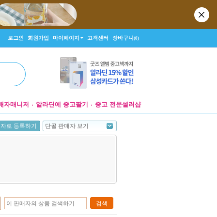
로그인
회원가입
마이페이지
고객센터
장바구니
(0)
매자매니저
알라딘에 중고팔기
중고 전문셀러샵
단골 판매자 보기
매자로 등록하기
검색