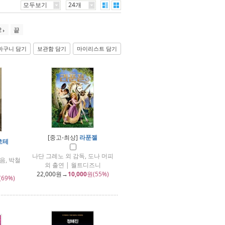
모두보기
24개
2
끝
바구니 담기
보관함 담기
마이리스트 담기
[중고-최상]
라푼젤
호테
나단 그레노 외 감독, 도나 머피
음, 박철
외 출연 | 월트디즈니
22,000
원→
10,000
원(55%)
(69%)