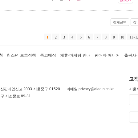
최저가
전체선택
장
1
2
3
4
5
6
7
8
9
10
11~1
침
청소년 보호정책
중고매장
제휴·마케팅 안내
판매자 매니저
출판사·
고객
신판매업신고 2003-서울중구-01520
이메일 privacy@aladin.co.kr
서울시
구 서소문로 89-31