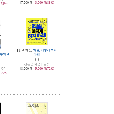
17,500
원→
3,000
원(83%)
(73%)
[중고-최상]
엑셀, 이렇게 하지
부의 대
마라!
진은영 지음 | 길벗
산북스
18,000
원→
5,000
원(72%)
(90%)