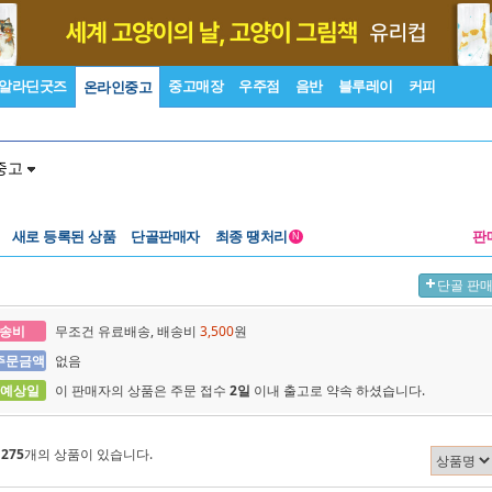
알라딘굿즈
중고매장
우주점
음반
블루레이
커피
온라인중고
중고
새로 등록된 상품
단골판매자
최종 땡처리
판
N
단골 판
송비
무조건 유료배송, 배송비
3,500
원
주문금액
없음
 예상일
이 판매자의 상품은 주문 접수
2일
이내 출고로 약속 하셨습니다.
에
275
개의 상품이 있습니다.