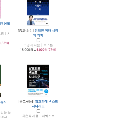
린 연필
[중고-최상]
정해진 미래 시장
림 | 시
의 기회
(33%)
조영태 지음 | 북스톤
18,000
원→
4,000
원(78%)
[중고-최상]
암호화폐 넥스트
 해석
시나리오
유강은 옮
최윤식 지음 | 더퀘스트
 김영사