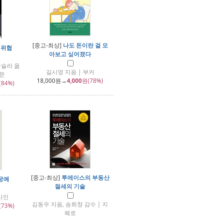
[중고-최상]
나도 돈이란 걸 모
 위협
아보고 싶어졌다
박슬라 옮
길시영 지음 | 부커
신문
18,000
원→
4,000
원(78%)
(84%)
[중고-최상]
투에이스의 부동산
궁예
절세의 기술
사인
김동우 지음, 송희창 감수 | 지
(73%)
혜로