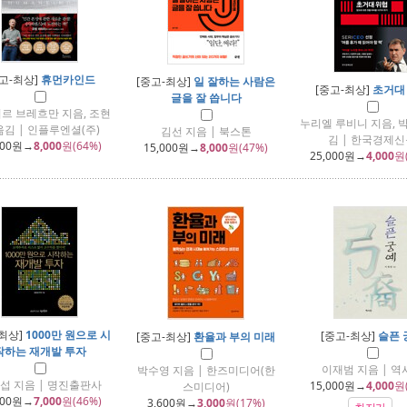
고-최상]
휴먼카인드
[중고-최상]
일 잘하는 사람은
[중고-최상]
초거대
글을 잘 씁니다
르 브레흐만 지음, 조현
누리엘 루비니 지음, 
옮김 | 인플루엔셜(주)
김선 지음 | 북스톤
김 | 한국경제
000
원→
8,000
원(64%)
15,000
원→
8,000
원(47%)
25,000
원→
4,000
원
-최상]
1000만 원으로 시
[중고-최상]
슬픈 
[중고-최상]
환율과 부의 미래
작하는 재개발 투자
이재범 지음 | 역
박수영 지음 | 한즈미디어(한
섭 지음 | 명진출판사
15,000
원→
4,000
원
스미디어)
000
원→
7,000
원(46%)
3,600
원→
3,000
원(17%)