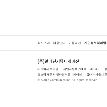
회사소개
채용안내
이용약관
개인정보처리방
(주)알라딘커뮤니케이션
대표이사 최우경
사업자등록 201-81-23094
통
호스팅 제공자 알라딘커뮤니케이션
(본사) 서울시 중
ⓒ Aladin Communication. All Rights Reserved.