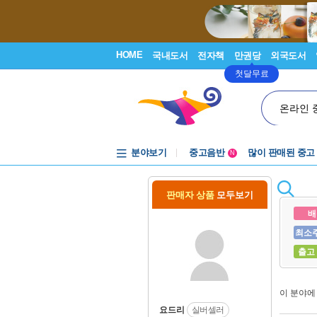
HOME
국내도서
전자책
만권당
외국도서
첫달무료
온라인 
분야보기
중고음반
많이 판매된 중고
N
1천원부터
중고음반
판매자 상품
모두보기
배
최소
출고
이 분야
요드리
실버셀러