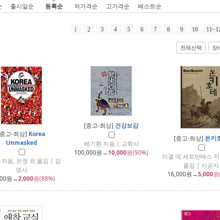
순
출시일순
등록순
저가격순
고가격순
베스트순
1
2
3
4
5
6
7
8
9
10
11~1
전체선택
장
[중고-최상]
건강보감
[중고-최상]
Korea
[중고-최상]
돈키
Unmasked
배기환 지음 | 교학사
100,000
원→
10,000
원(90%)
미겔 데 세르반테스 지
지음, 은정 외 옮김 | 김
옮김 | 시공사
영사
16,000
원→
5,000
원
800
원→
2,000
원(88%)