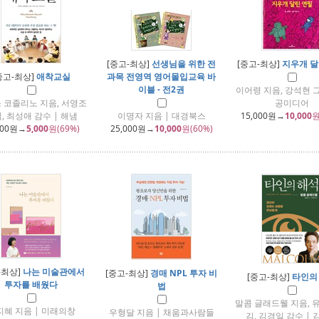
[중고-최상]
선생님을 위한 전
[중고-최상]
지우개 달
중고-최상]
애착교실
과목 전영역 영어몰입교육 바
이블 - 전2권
이어령 지음, 강석현 그
 코졸리노 지음, 서영조
공미디어
, 최성애 감수 | 해냄
이명자 지음 | 대경북스
15,000
원→
10,000
원
000
원→
5,000
원(69%)
25,000
원→
10,000
원(60%)
-최상]
나는 미술관에서
[중고-최상]
경매 NPL 투자 비
[중고-최상]
타인의
투자를 배웠다
법
말콤 글래드웰 지음, 
지혜 지음 | 미래의창
우형달 지음 | 채움과사람들
김, 김경일 감수 |