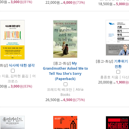
000
원→
3,000
원(81%)
22,000
원→
6,000
원(73%)
18,500
원→
5,000
원
[중고-최상]
기후위기 
[중고-최상]
My
-최상]
식사에 대한 생각
전환
Grandmother Asked Me to
Tell You She‘s Sorry
 지음, 김하현 옮김 | 어
홍종호 지음 | 다
(Paperback)
크로스
20,000
원→
1,900
원
800
원→
3,000
원(83%)
프레드릭 배크만 | Atria
Books
26,500
원→
6,500
원(75%)