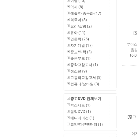
여행 (15)
역사 (8)
예술/대중문화 (17)
외국어 (8)
요리/살림 (2)
유아 (11)
[
인문학 (25)
루이스
자기계발 (17)
옮김
종교/역학 (3)
16,
좋은부모 (1)
중학교참고서 (1)
청소년 (9)
고등학교참고서 (5)
컴퓨터/모바일 (3)
중고DVD 전체보기
박스세트 (1)
음악DVD (1)
[중고
애니메이션 (1)
교양/다큐멘터리 (1)
이