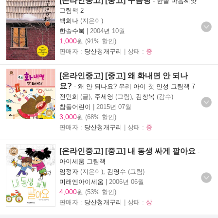
[온라인중고] [중고] 구름빵
-
한솔 마음씨앗
그림책 2
백희나
(지은이)
한솔수북
|
2004년 10월
1,000
원 (91% 할인)
판매자 :
당산청개구리
| 상태 :
중
[온라인중고] [중고] 왜 화내면 안 되나
요?
-
왜 안 되나요? 우리 아이 첫 인성 그림책 7
전민희
(글),
주세영
(그림),
김창복
(감수)
참돌어린이
|
2015년 07월
3,000
원 (68% 할인)
판매자 :
당산청개구리
| 상태 :
중
[온라인중고] [중고] 내 동생 싸게 팔아요
-
아이세움 그림책
임정자
(지은이),
김영수
(그림)
미래엔아이세움
|
2006년 06월
4,000
원 (53% 할인)
판매자 :
당산청개구리
| 상태 :
상