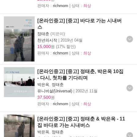
판매자 :
richmom
| 상태 :
최상
[온라인중고] [중고] 바다로 가는 시내버
스
정태춘
(지은이)
천년의시작
|
2019년 04월
15,000
원 (17% 할인)
판매자 :
richmom
| 상태 :
최상
[온라인중고] [중고] 정태춘, 박은옥 10집
- 다시, 첫차를 기다리며
박은옥
,
정태춘
유니버설(Universal)
|
2002년 11월
37,500
원
판매자 :
richmom
| 상태 :
최상
[온라인중고] [중고] 정태춘 & 박은옥 - 11
집 바다로 가는 시내버스
박은옥
,
정태춘