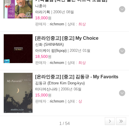
나훈아
아라기획
|
2006년 08월
18,000
원
판매자 :
richmom
| 상태 :
최상
[온라인중고] [중고] My Choice
신화 (SHINHWA)
아이케이 팝(Ikpop)
|
2002년 01월
18,500
원
판매자 :
richmom
| 상태 :
최상
[온라인중고] [중고] 김동규 - My Favorits
김동규 (Ettore Kim Dong-kyu)
미디어신나라
|
2006년 06월
15,000
원
판매자 :
richmom
| 상태 :
상
1 / 54