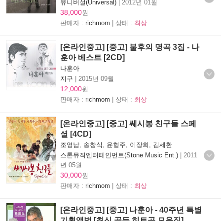
유니버설(Universal)
|
2012년 01월
38,000
원
판매자 :
richmom
| 상태 :
최상
[온라인중고] [중고] 불후의 명곡 3집 - 나
훈아 베스트 [2CD]
나훈아
지구
|
2015년 09월
12,000
원
판매자 :
richmom
| 상태 :
최상
[온라인중고] [중고] 쎄시봉 친구들 스페
셜 [4CD]
조영남
,
송창식
,
윤형주
,
이장희
,
김세환
스톤뮤직엔터테인먼트(Stone Music Ent.)
|
2011
년 05월
30,000
원
판매자 :
richmom
| 상태 :
최상
[온라인중고] [중고] 나훈아 - 40주년 특별
기획앨범 [최신 골든 히트곡 모음집]