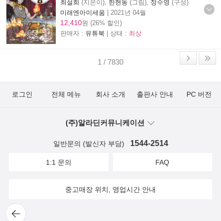
최설희
(지은이),
한현동
(그림),
정수영
(구성)
미래엔아이세움
|
2021년 04월
12,410
원 (26% 할인)
판매자 :
유튜북
| 상태 :
최상
1 / 7830
로그인
전체 메뉴
회사 소개
출판사 안내
PC 버전
(주)알라딘커뮤니케이션
1544-2514
일반문의 (발신자 부담)
1:1 문의
FAQ
중고매장 위치, 영업시간 안내
뒤로
가기