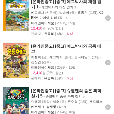
[온라인중고] [중고] 에그박사의 채집 일
기 1
-
에그박사의 채집 일기 1
에그박사
(지은이),
박송이
(글),
홍종현
(그림),
CJ
ENM 다이아 티비
(감수)
미래엔아이세움
|
2021년 05월
12,410
원 (26% 할인)
판매자 :
유튜북
| 상태 :
최상
[온라인중고] [중고] 에그박사와 공룡 에
그
최설희
(글),
에그박사
(원작),
도니패밀리
(그림),
김진겸
(감수)
미래엔아이세움
|
2023년 11월
12,410
원 (26% 할인)
판매자 :
유튜북
| 상태 :
최상
[온라인중고] [중고] 슈뻘맨의 숨은 과학
찾기 5
-
슈뻘맨의 숨은 과학 찾기 5
슈뻘맨
(원작),
서후
(글),
류수형
(그림),
샌드박스
네트워크
,
정재형
(감수)
미래엔아이세움
|
2024년 10월