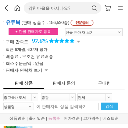
유튜북
(판매 상품수 : 156,590종)
+ 단골 판매자로 등록
97.6%
구매 만족도 :
최근 6개월, 607개 평가
배송료 : 무조건 유료배송
최소주문금액 : 없음
판매자 연락처 보기
판매 상품
판매자 문의
구매평
검색
상품명순
|
출시일순
|
등록순
|
저가격순
|
고가격순
|
베스트순