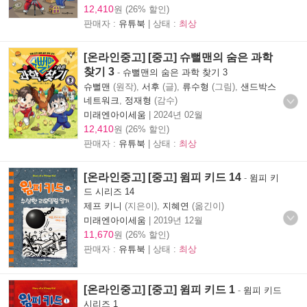
12,410
원 (26% 할인)
판매자 :
유튜북
| 상태 :
최상
[온라인중고] [중고] 슈뻘맨의 숨은 과학
찾기 3
-
슈뻘맨의 숨은 과학 찾기 3
슈뻘맨
(원작),
서후
(글),
류수형
(그림),
샌드박스
네트워크
,
정재형
(감수)
미래엔아이세움
|
2024년 02월
12,410
원 (26% 할인)
판매자 :
유튜북
| 상태 :
최상
[온라인중고] [중고] 윔피 키드 14
-
윔피 키
드 시리즈 14
제프 키니
(지은이),
지혜연
(옮긴이)
미래엔아이세움
|
2019년 12월
11,670
원 (26% 할인)
판매자 :
유튜북
| 상태 :
최상
[온라인중고] [중고] 윔피 키드 1
-
윔피 키드
시리즈 1