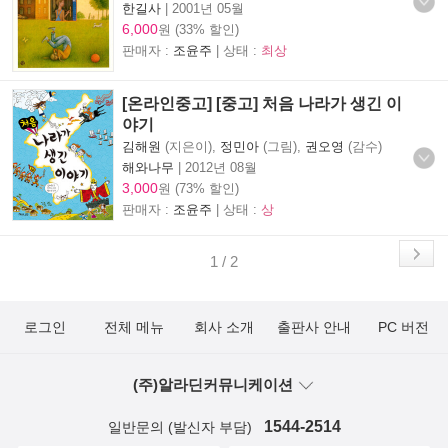
한길사
|
2001년 05월
6,000
원 (33% 할인)
판매자 :
조윤주
| 상태 :
최상
[온라인중고] [중고] 처음 나라가 생긴 이
야기
김해원
(지은이),
정민아
(그림),
권오영
(감수)
해와나무
|
2012년 08월
3,000
원 (73% 할인)
판매자 :
조윤주
| 상태 :
상
1 / 2
로그인
전체 메뉴
회사 소개
출판사 안내
PC 버전
(주)알라딘커뮤니케이션
1544-2514
일반문의 (발신자 부담)