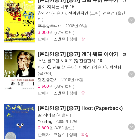
[온라인중고] [중고] 열혈 수탉 분투기
-
마
음이 자라는 나무 16
창신강
(지은이),
션위엔위엔
(그림),
전수정
(옮긴
이)
푸른숲주니어
|
2008년 06월
3,000
원 (77% 할인)
판매자 :
조윤주
| 상태 :
상
[온라인중고] [중고] 앤디 워홀 이야기
-
청
소년 롤모델 시리즈 (명진출판사) 10
아서 C. 단토
(지은이),
이혜경
(엮은이),
박선령
(옮긴이)
명진출판사
|
2010년 08월
1,500
원 (88% 할인)
판매자 :
조윤주
| 상태 :
중
[온라인중고] [중고] Hoot (Paperback)
칼 히어슨
(지은이)
Yearling
|
2005년 12월
6,800
원 (43% 할인)
판매자 :
조윤주
| 상태 :
최상