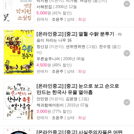
박지원
(지은이),
이가원
,
허경진
(옮긴이)
서해문집
|
2006년 12월
5,000
원 (41% 할인)
판매자 :
조윤주
| 상태 :
최상
[온라인중고] [중고] 열혈 수탉 분투기
-
마
음이 자라는 나무 16
창신강
(지은이),
션위엔위엔
(그림),
전수정
(옮긴
이)
푸른숲주니어
|
2008년 06월
4,500
원 (49% 할인)
판매자 :
조윤주
| 상태 :
최상
[온라인중고] [중고] 눈으로 보고 손으로
만드는 한국사 유물 열아홉
안민영
(지은이),
김윤영
(그림)
책과함께어린이
|
2015년 07월
3,000
원 (77% 할인)
판매자 :
조윤주
| 상태 :
최상
[온라인중고] [중고] 사실주의자들은 어떤