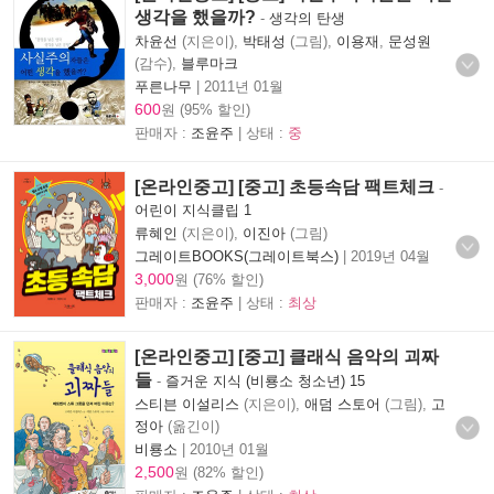
생각을 했을까?
-
생각의 탄생
차윤선
(지은이),
박태성
(그림),
이용재
,
문성원
(감수),
블루마크
푸른나무
|
2011년 01월
600
원 (95% 할인)
판매자 :
조윤주
| 상태 :
중
[온라인중고] [중고] 초등속담 팩트체크
-
어린이 지식클립 1
류혜인
(지은이),
이진아
(그림)
그레이트BOOKS(그레이트북스)
|
2019년 04월
3,000
원 (76% 할인)
판매자 :
조윤주
| 상태 :
최상
[온라인중고] [중고] 클래식 음악의 괴짜
들
-
즐거운 지식 (비룡소 청소년) 15
스티븐 이설리스
(지은이),
애덤 스토어
(그림),
고
정아
(옮긴이)
비룡소
|
2010년 01월
2,500
원 (82% 할인)