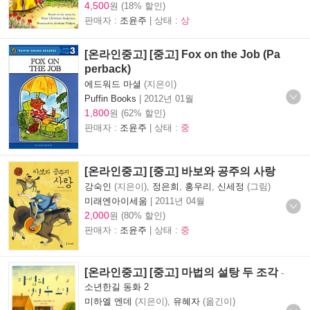
4,500
원 (18% 할인)
판매자 :
조윤주
| 상태 :
상
[온라인중고] [중고] Fox on the Job (Pa
perback)
에드워드 마셜
(지은이)
Puffin Books
|
2012년 01월
1,800
원 (62% 할인)
판매자 :
조윤주
| 상태 :
중
[온라인중고] [중고] 바보와 공주의 사랑
강숙인
(지은이),
정은희
,
홍우리
,
신세정
(그림)
미래엔아이세움
|
2011년 04월
2,000
원 (80% 할인)
판매자 :
조윤주
| 상태 :
중
[온라인중고] [중고] 마법의 설탕 두 조각
-
소년한길 동화 2
미하엘 엔데
(지은이),
유혜자
(옮긴이)