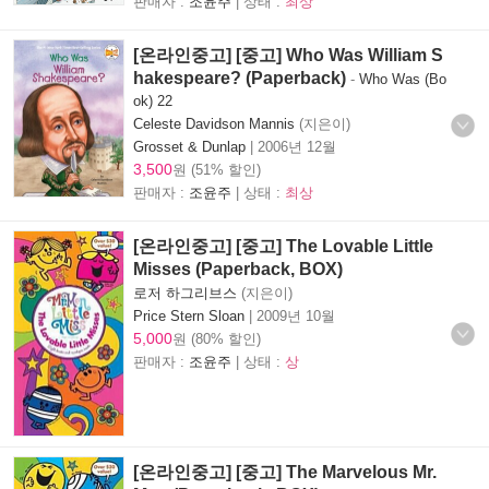
판매자 :
조윤주
| 상태 :
최상
[온라인중고] [중고] Who Was William S
hakespeare? (Paperback)
-
Who Was (Bo
ok) 22
Celeste Davidson Mannis
(지은이)
Grosset & Dunlap
|
2006년 12월
3,500
원 (51% 할인)
판매자 :
조윤주
| 상태 :
최상
[온라인중고] [중고] The Lovable Little
Misses (Paperback, BOX)
로저 하그리브스
(지은이)
Price Stern Sloan
|
2009년 10월
5,000
원 (80% 할인)
판매자 :
조윤주
| 상태 :
상
[온라인중고] [중고] The Marvelous Mr.