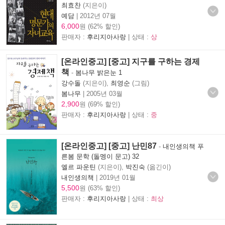
최효찬
(지은이)
예담
|
2012년 07월
6,000
원 (62% 할인)
판매자 :
후리지아사랑
| 상태 :
상
[온라인중고] [중고] 지구를 구하는 경제
책
-
봄나무 밝은눈 1
강수돌
(지은이),
최영순
(그림)
봄나무
|
2005년 03월
2,900
원 (69% 할인)
판매자 :
후리지아사랑
| 상태 :
중
[온라인중고] [중고] 난민87
-
내인생의책 푸
른봄 문학 (돌멩이 문고) 32
엘르 파운틴
(지은이),
박진숙
(옮긴이)
내인생의책
|
2019년 01월
5,500
원 (63% 할인)
판매자 :
후리지아사랑
| 상태 :
최상