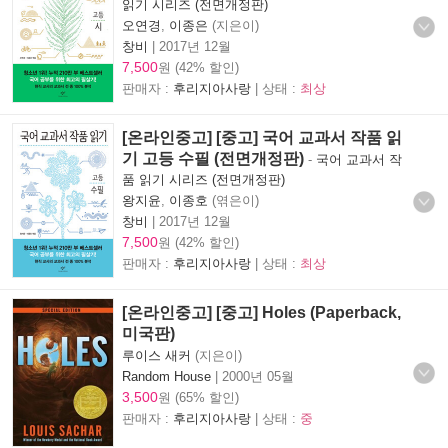
읽기 시리즈 (전면개정판)
오연경
,
이종은
(지은이)
창비
|
2017년 12월
7,500
원 (42% 할인)
판매자 :
후리지아사랑
| 상태 :
최상
[온라인중고] [중고] 국어 교과서 작품 읽
기 고등 수필 (전면개정판)
-
국어 교과서 작
품 읽기 시리즈 (전면개정판)
왕지윤
,
이종호
(엮은이)
창비
|
2017년 12월
7,500
원 (42% 할인)
판매자 :
후리지아사랑
| 상태 :
최상
[온라인중고] [중고] Holes (Paperback,
미국판)
루이스 새커
(지은이)
Random House
|
2000년 05월
3,500
원 (65% 할인)
판매자 :
후리지아사랑
| 상태 :
중