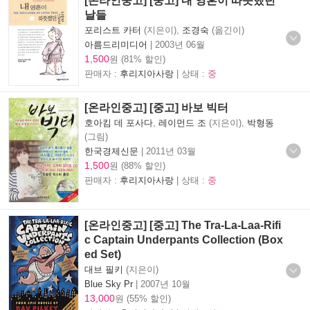
[온라인중고] [중고] 내 영혼이 따뜻했던
날들
포리스트 카터
(지은이),
조경숙
(옮긴이)
아름드리미디어
|
2003년 06월
1,500
원 (81% 할인)
판매자 :
후리지아사랑
| 상태 :
중
[온라인중고] [중고] 바보 빅터
호아킴 데 포사다
,
레이먼드 조
(지은이),
박형동
(그림)
한국경제신문
|
2011년 03월
1,500
원 (88% 할인)
판매자 :
후리지아사랑
| 상태 :
중
[온라인중고] [중고] The Tra-La-Laa-Rifi
c Captain Underpants Collection (Box
ed Set)
대브 필키
(지은이)
Blue Sky Pr
|
2007년 10월
13,000
원 (55% 할인)