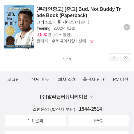
[온라인중고] [중고] Bud, Not Buddy Tr
ade Book (Paperback)
크리스토퍼 폴 커티스
(지은이)
Yearling
|
2002년 01월
3,500
원 (64% 할인)
판매자 :
후리지아사랑
| 상태 :
상
1 / 3
로그인
전체 메뉴
회사 소개
출판사 안내
PC 버전
(주)알라딘커뮤니케이션
1544-2514
일반문의 (발신자 부담)
1:1 문의
FAQ