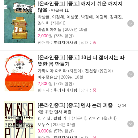
[온라인중고] [중고] 깨지기 쉬운 깨지지
않을
-
반올림 11
박상률
,
이경혜
,
이상운
,
박정애
,
이경화
,
김혜진
,
임태희
(지은이)
바람의아이들
|
2007년 10월
2,000
원 (78% 할인)
판매자 :
후리지아사랑
| 상태 :
중
[온라인중고] [중고] 10년 더 젊어지는 따
뜻한 몸 만들기
가와시마 아키라
(지은이),
전선영
(옮긴이)
아주좋은날
|
2009년 10월
2,800
원 (77% 할인)
판매자 :
후리지아사랑
| 상태 :
중
[온라인중고] [중고] 멘사 논리 퍼즐
-
IQ 14
8을 위한 멘사 퍼즐
켄 러셀
,
필립 카터
(지은이),
강미경
(옮긴이)
보누스
|
2008년 07월
3,000
원 (57% 할인)
판매자 :
후리지아사랑
| 상태 :
상