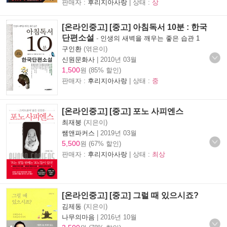
판매자 :
후리지아사랑
| 상태 :
상
[온라인중고] [중고] 아침독서 10분 : 한국
단편소설
-
인생의 새벽을 깨우는 좋은 습관 1
구인환
(엮은이)
신원문화사
|
2010년 03월
1,500
원 (85% 할인)
판매자 :
후리지아사랑
| 상태 :
중
[온라인중고] [중고] 포노 사피엔스
최재붕
(지은이)
쌤앤파커스
|
2019년 03월
5,500
원 (67% 할인)
판매자 :
후리지아사랑
| 상태 :
최상
[온라인중고] [중고] 그럴 때 있으시죠?
김제동
(지은이)
나무의마음
|
2016년 10월