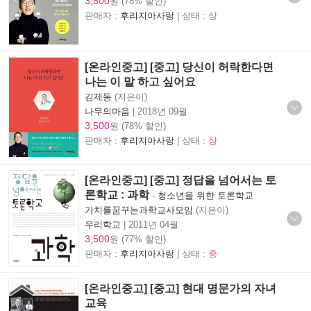
3,500
원 (78% 할인)
판매자 :
후리지아사랑
| 상태 :
상
[온라인중고] [중고] 당신이 허락한다면
나는 이 말 하고 싶어요
김제동
(지은이)
나무의마음
|
2018년 09월
3,500
원 (78% 할인)
판매자 :
후리지아사랑
| 상태 :
상
[온라인중고] [중고] 정답을 넘어서는 토
론학교 : 과학
-
청소년을 위한 토론학교
가치를꿈꾸는과학교사모임
(지은이)
우리학교
|
2011년 04월
3,500
원 (77% 할인)
판매자 :
후리지아사랑
| 상태 :
중
[온라인중고] [중고] 현대 명문가의 자녀
교육