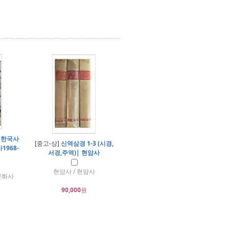
 한국사
[중고-상]
신역삼경 1-3 (시경,
968-
서경,주역)| 현암사
현암사 / 현암사
문화사
90,000
원