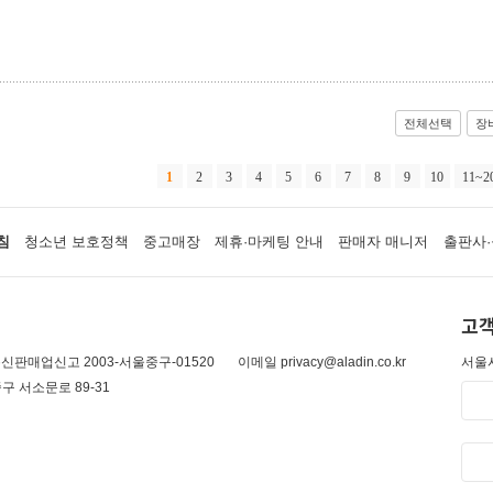
전체선택
장
1
2
3
4
5
6
7
8
9
10
11~2
침
청소년 보호정책
중고매장
제휴·마케팅 안내
판매자 매니저
출판사·
고객
신판매업신고 2003-서울중구-01520
이메일 privacy@aladin.co.kr
서울시
구 서소문로 89-31