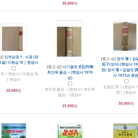
50,000
원
상]
신역삼경 1 : 시경 (양
[중고-상]
장자 著 / 김달
글) 이원섭 역 | 현암사
莊子(장자) (현암사 19
[중고-상]
사기열전 史記列傳
판) 장자 著 / 김달진 譯
최인욱 옮김 -- (현암사 1970
역 | 현암사 / 이원섭 역
사 1972년 중판
년)
| 현암사
김달진 譯 | (현암사 
최인욱 옮김 -- (현암사 / 최인욱
20,000
원
譯 | (현암사
옮김 -- (현암사
50,000
원
25,000
원