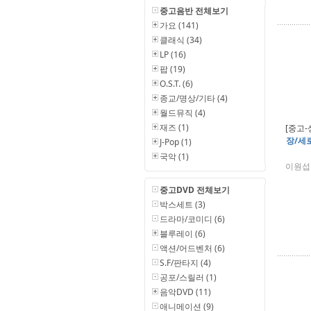
중고음반 전체보기
가요 (141)
클래식 (34)
LP (16)
팝 (19)
O.S.T. (6)
종교/명상/기타 (4)
월드뮤직 (4)
재즈 (1)
[중고-
장/세로
J-Pop (1)
국악 (1)
이원섭 
중고DVD 전체보기
박스세트 (3)
드라마/코미디 (6)
블루레이 (6)
액션/어드벤처 (6)
S.F/판타지 (4)
공포/스릴러 (1)
음악DVD (11)
애니메이션 (9)