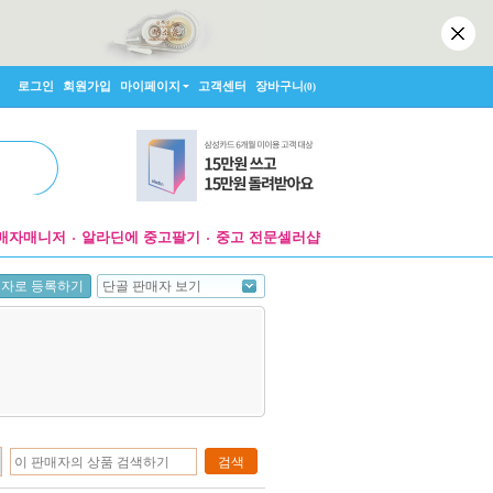
로그인
회원가입
마이페이지
고객센터
장바구니
(0)
매자매니저
알라딘에 중고팔기
중고 전문셀러샵
단골 판매자 보기
매자로 등록하기
검색