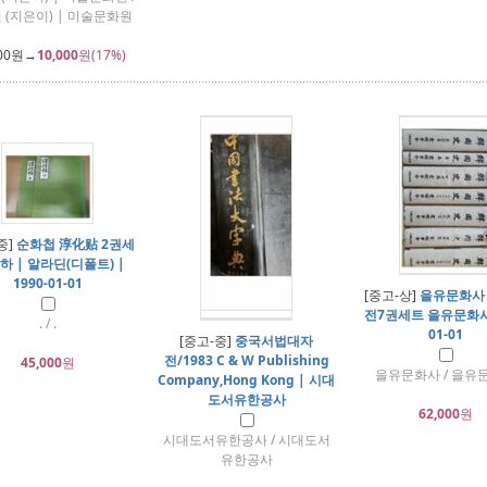
 (지은이) | 미술문화원
00
원→
10,000
원(17%)
중]
순화첩 淳化贴 2권세
하 | 알라딘(디폴트) |
1990-01-01
[중고-상]
을유문화사
전7권세트 을유문화사1
. / .
01-01
[중고-중]
중국서법대자
전/1983 C & W Publishing
45,000
원
을유문화사 / 을유
Company,Hong Kong | 시대
도서유한공사
62,000
원
시대도서유한공사 / 시대도서
유한공사