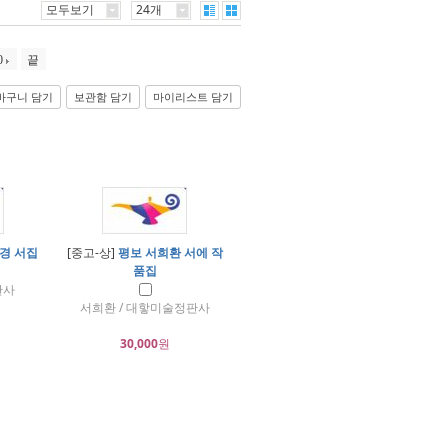
모두보기
24개
0
끝
바구니 담기
보관함 담기
마이리스트 담기
경 서집
[중고-상]
평보 서희환 서에 작
품집
판사
서희환 / 대핳미술정판사
30,000
원