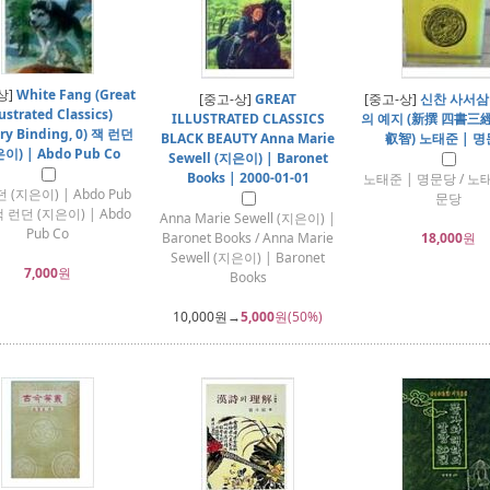
상]
White Fang (Great
[중고-상]
GREAT
[중고-상]
신찬 사서삼
lustrated Classics)
ILLUSTRATED CLASSICS
의 예지 (新撰 四書三
ary Binding, 0) 잭 런던
BLACK BEAUTY Anna Marie
叡智) 노태준 | 
이) | Abdo Pub Co
Sewell (지은이) | Baronet
Books | 2000-01-01
노태준 | 명문당 / 노태
 (지은이) | Abdo Pub
문당
 잭 런던 (지은이) | Abdo
Anna Marie Sewell (지은이) |
Pub Co
Baronet Books / Anna Marie
18,000
원
Sewell (지은이) | Baronet
7,000
원
Books
10,000
원→
5,000
원(50%)