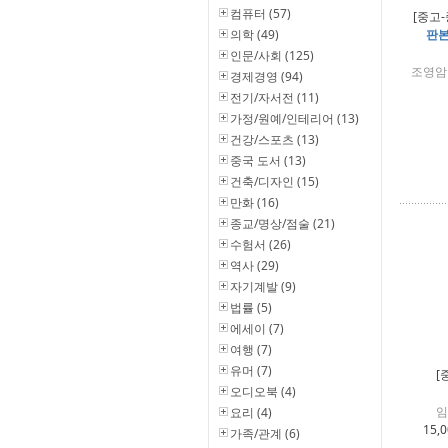
컴퓨터 (57)
[중고-
의학 (49)
판본
인문/사회 (125)
조영암 
경제경영 (94)
전기/자서전 (11)
가정/원예/인테리어 (13)
건강/스포츠 (13)
중국 도서 (13)
건축/디자인 (15)
만화 (16)
종교/명상/점술 (21)
수험서 (26)
역사 (29)
자기계발 (9)
법률 (5)
에세이 (7)
여행 (7)
유머 (7)
[
오디오북 (4)
임
요리 (4)
15,
가족/관계 (6)