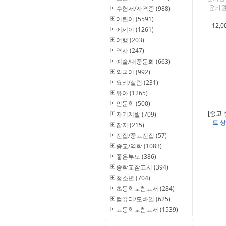
윤의원
수험서/자격증 (988)
어린이 (5591)
12,0
에세이 (1261)
여행 (203)
역사 (247)
예술/대중문화 (663)
외국어 (992)
요리/살림 (231)
유아 (1265)
인문학 (500)
[중고-
자기계발 (709)
트 상
잡지 (215)
전집/중고전집 (57)
종교/역학 (1083)
좋은부모 (386)
중학교참고서 (394)
청소년 (704)
초등학교참고서 (284)
컴퓨터/모바일 (625)
고등학교참고서 (1539)