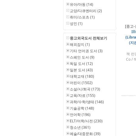
유아/아동 (14)
교양/다큐멘터리 (2)
취미/스포츠 (1)
성인 (1)
[중고-
Il
(Libr
중고외국도서 전체보기
(지은
해외잡지 (1)
기타 언어권 도서 (3)
잭 런던
스페인 도서 (9)
Co /
독일 도서 (12)
일본 도서 (43)
대학교재 (180)
어린이 (1502)
소설/시/희곡 (173)
교육/자료 (155)
과학/수학/생태 (146)
기술공학 (148)
언어학 (196)
ELT/어학/사전 (230)
청소년 (361)
예술/대중문화 (39)