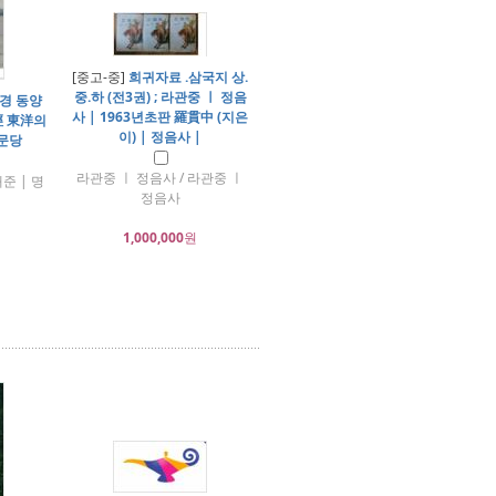
[중고-중]
희귀자료 .삼국지 상.
중.하 (전3권) ; 라관중 ㅣ 정음
경 동양
사 | 1963년초판 羅貫中 (지은
經 東洋의
이) | 정음사 |
명문당
라관중 ㅣ 정음사 / 라관중 ㅣ
준 | 명
정음사
1,000,000
원