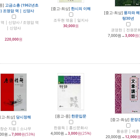
중]
고금소총 (1962년초
[중고-최상]
한시의 이해
) 조영암 역 | 신양사
[중고-최상]
풍자와 해
랑30년
조두현 엮음 | 일지사
역 | 신양사 / 조영암 역
30,000
원
| 신양사
권영한 | 전원문
7,000
원→
3,000
원(
220,000
원
[중고-중]
한문입문
중고-최상]
당시정해
[중고-최상]
문장
한용득 | 홍신문화사
창순 지음 | 소나무
황송문 | 세훈
4,000
원→
3,000
원(25%)
000
원→
7,000
원(53%)
20,000
원→
12,000
원