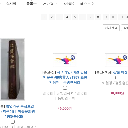
순
출시일순
등록순
저가격순
고가격순
베스트순
1
2
3
4
5
6
7
8
9
10
11~2
전체선택
장
[중고-상]
서여기인 (여초 김응
[중고-최상]
갈물 이철
현 문록) 書與其人 /1987 초판
김응현 | 동방연서회
이철경 / 검운춯
김응현 | 동방연서회 / 김응현
30,000
원
| 동방연서회
-중]
명언가구 묵장보감
40,000
원
 (지은이) | 미술문화원
| 1985-04-25
(지은이) | 미술문화원 /