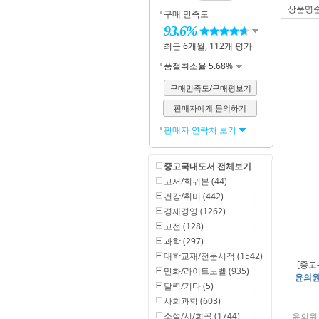
상품명
구매 만족도
93.6%
최근 6개월, 112개 평가
품절취소율 5.68%
구매만족도/구매평보기
판매자에게 문의하기
판매자 연락처 보기
중고국내도서 전체보기
고서/희귀본 (44)
건강/취미 (442)
경제경영 (1262)
고전 (128)
과학 (297)
대학교재/전문서적 (1542)
[중고
만화/라이트노벨 (935)
윤의원
달력/기타 (5)
사회과학 (603)
소설/시/희곡 (1744)
윤의원 