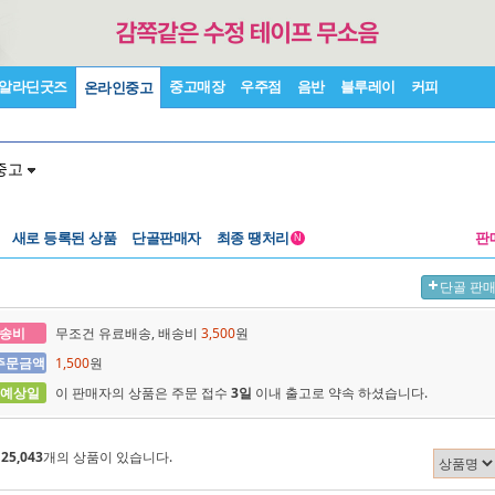
알라딘굿즈
중고매장
우주점
음반
블루레이
커피
온라인중고
중고
새로 등록된 상품
단골판매자
최종 땡처리
판
N
단골 판
송비
무조건 유료배송, 배송비
3,500
원
주문금액
1,500
원
 예상일
이 판매자의 상품은 주문 접수
3일
이내 출고로 약속 하셨습니다.
에
25,043
개의 상품이 있습니다.