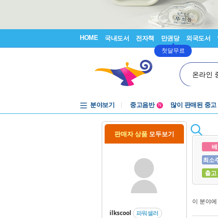
HOME
국내도서
전자책
만권당
외국도서
첫달무료
온라인 
분야보기
중고음반
많이 판매된 중고
N
1천원부터
중고음반
판매자 상품
모두보기
배
최소
출고
이 분야
ilkscool
파워셀러