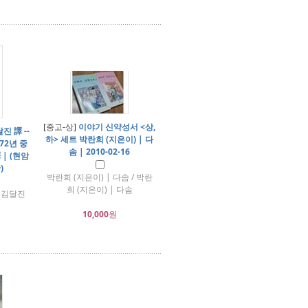
[중고-상]
이야기 신약성서 <상,
진 譯 --
하> 세트 박란희 (지은이) | 다
72년 중
솜 | 2010-02-16
 | (현암
)
박란희 (지은이) | 다솜 / 박란
희 (지은이) | 다솜
/ 김달진
10,000
원