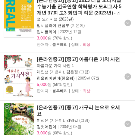
[온라인중고] [중고] 2023 리얼 오리지널
수능기출 전국연합 학력평가 모의고사 5
개년 37회 고3 화법과 작문 (2023년)
-
리
얼 오리지널 (2023년)
입시플라이 편집부
(지은이)
입시플라이
|
2022년 12월
3,000
원 (70% 할인)
판매자 :
블루베리
| 상태 :
최상
[온라인중고] [중고] 아름다운 가치 사전
-
아름다운 가치 사전 1
채인선
(지은이),
김은정
(그림)
한울림어린이(한울림)
|
2005년 07월
5,000
원 (58% 할인)
판매자 :
블루베리
| 상태 :
최상
[온라인중고] [중고] 개구리 논으로 오세
요
여정은
(지은이),
김명길
(그림)
길벗어린이
|
2004년 05월
3,000
원 (68% 할인)