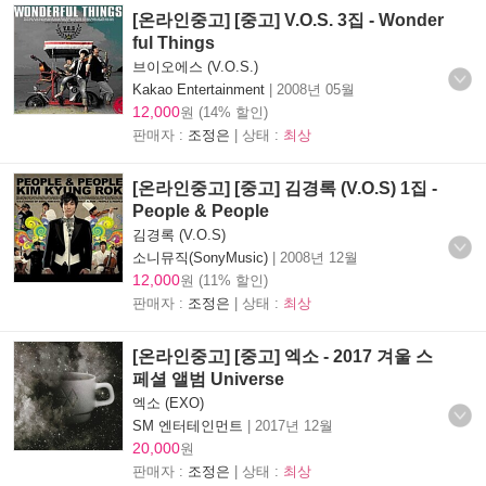
[온라인중고] [중고] V.O.S. 3집 - Wonder
ful Things
브이오에스 (V.O.S.)
Kakao Entertainment
|
2008년 05월
12,000
원 (14% 할인)
판매자 :
조정은
| 상태 :
최상
[온라인중고] [중고] 김경록 (V.O.S) 1집 -
People & People
김경록 (V.O.S)
소니뮤직(SonyMusic)
|
2008년 12월
12,000
원 (11% 할인)
판매자 :
조정은
| 상태 :
최상
[온라인중고] [중고] 엑소 - 2017 겨울 스
페셜 앨범 Universe
엑소 (EXO)
SM 엔터테인먼트
|
2017년 12월
20,000
원
판매자 :
조정은
| 상태 :
최상