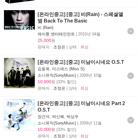
[온라인중고] [중고] 비(Rain) - 스페셜앨
범 Back To The Basic
비 (Rain)
제이튠 엔터테인먼트
|
2010년 04월
25,000
원
판매자 :
조정은
| 상태 :
최상
[온라인중고] [중고] 미남이시네요 O.S.T
김동욱
,
미스에스 (Miss S)
소니뮤직(SonyMusic)
|
2009년 10월
10,000
원 (33% 할인)
판매자 :
조정은
| 상태 :
최상
[온라인중고] [중고] 미남이시네요 Part 2
O.S.T
장근석
,
박신혜
,
박상우
소니뮤직(SonyMusic)
|
2009년 11월
10,000
원 (33% 할인)
판매자 :
조정은
| 상태 :
최상