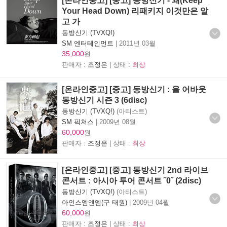
[온라인중고] [중고] 동방신기 - 왜(Keep
Your Head Down) 리패키지 이것만은 알
고 가
동방신기 (TVXQ!)
SM 엔터테인먼트
|
2011년 03월
35,000
원
판매자 :
조정은
| 상태 :
최상
[온라인중고] [중고] 동방신기 : 올 어바웃
동방신기 시즌 3 (6disc)
동방신기 (TVXQ!)
(아티스트)
SM 픽쳐스
|
2009년 08월
60,000
원
판매자 :
조정은
| 상태 :
최상
[온라인중고] [중고] 동방신기 2nd 라이브
콘서트 : 아시아 투어 콘서트 ˝0˝ (2disc)
동방신기 (TVXQ!)
(아티스트)
아인스엠앤엠(구 태원)
|
2009년 04월
60,000
원
판매자 :
조정은
| 상태 :
최상