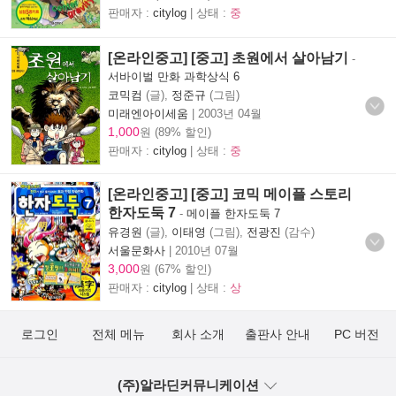
판매자 :
citylog
| 상태 :
중
[온라인중고] [중고] 초원에서 살아남기
-
서바이벌 만화 과학상식 6
코믹컴
(글),
정준규
(그림)
미래엔아이세움
|
2003년 04월
1,000
원 (89% 할인)
판매자 :
citylog
| 상태 :
중
[온라인중고] [중고] 코믹 메이플 스토리
한자도둑 7
-
메이플 한자도둑 7
유경원
(글),
이태영
(그림),
전광진
(감수)
서울문화사
|
2010년 07월
3,000
원 (67% 할인)
판매자 :
citylog
| 상태 :
상
로그인
전체 메뉴
회사 소개
출판사 안내
PC 버전
(주)알라딘커뮤니케이션