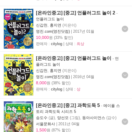
[온라인중고] [중고] 언플러그드 놀이 2
-
언플러그드 놀이
신갑천
,
홍지연
(지은이)
영진.com(영진닷컴)
|
2017년 01월
10,000
원 (33% 할인)
판매자 :
citylog
| 상태 :
최상
[온라인중고] [중고] 언플러그드 놀이
-
언
플러그드 놀이
신갑천
,
홍지연
(지은이)
영진.com(영진닷컴)
|
2016년 04월
8,000
원 (38% 할인)
판매자 :
citylog
| 상태 :
상
[온라인중고] [중고] 과학도둑 5
-
메이플 스
토리 과학도둑 시리즈 5
송도수
(글),
양선모
(그림),
동아사이언스
(감수)
서울문화사
|
2011년 04월
1,500
원 (87% 할인)