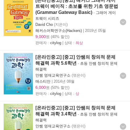
[온라인중고] [중고] 해커스 그래머 게이
트웨이 베이직 : 초보를 위한 기초 영문법
(Grammar Gateway Basic)
-
그래머 게이
트웨이 시리즈
David Cho
(지은이)
해커스어학연구소(Hackers)
|
2019년 05월
9,000
원 (40% 할인)
판매자 :
citylog
| 상태 :
최상
[온라인중고] [중고] 안쌤의 창의적 문제
해결력 과학 5.6학년
-
초등 안쌤 창의적 문제
해결력
안쌤 영재교육연구소
(엮은이)
매스티안
|
2014년 08월
6,000
원 (50% 할인)
판매자 :
citylog
| 상태 :
상
[온라인중고] [중고] 안쌤의 창의적 문제
해결력 과학 3.4학년
-
초등 안쌤 창의적 문제
해결력
안쌤 영재교육연구소
(엮은이)