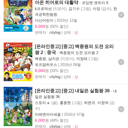
아온 히어로의 대활약
-
코딩맨 엔트리 6
k프로덕션
(지은이),
김기수
(그림),
이정
(감수),
한
국공학한림원
다산어린이
|
2019년 12월
6,000
원 (50% 할인)
판매자 :
citylog
| 상태 :
상
[온라인중고] [중고] 백종원의 도전 요리
왕 2 : 중국
-
백종원의 도전 요리왕 2
백종원
,
남지은
(지은이),
이정태
(그림)
위즈덤하우스
|
2019년 08월
8,000
원 (33% 할인)
판매자 :
citylog
| 상태 :
상
[온라인중고] [중고] 내일은 실험왕 36
-
내
일은 실험왕 36
스토리 a.
(글),
홍종현
(그림),
박완규
,
이창덕
(감
수)
미래엔아이세움
|
2016년 07월
6,000
원 (49% 할인)
판매자 :
citylog
| 상태 :
상