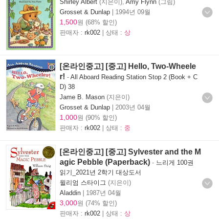
Shirley Albert
(지은이),
Amy Flynn
(그림)
Grosset & Dunlap
|
1994년 09월
1,500
원 (68% 할인)
판매자 :
rk002
| 상태 :
상
[온라인중고] [중고] Hello, Two-Wheele
r!
-
All Aboard Reading Station Stop 2 (Book + C
D) 38
Jame B. Mason
(지은이)
Grosset & Dunlap
|
2003년 04월
1,000
원 (90% 할인)
판매자 :
rk002
| 상태 :
중
[온라인중고] [중고] Sylvester and the M
agic Pebble (Paperback)
-
느리게 100권
읽기_2021년 2학기 대상도서
윌리엄 스타이그
(지은이)
Aladdin
|
1987년 04월
3,000
원 (74% 할인)
판매자 :
rk002
| 상태 :
상