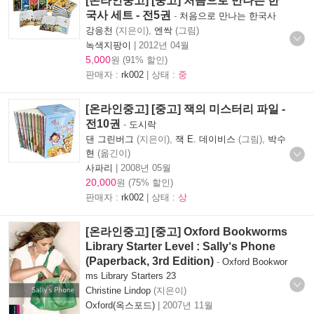
[온라인중고] [중고] 처음으로 만나는 한
국사 세트 - 전5권
-
처음으로 만나는 한국사
강응천
(지은이),
엔싹
(그림)
녹색지팡이
|
2012년 04월
5,000
원 (91% 할인)
판매자 :
rk002
| 상태 :
중
[온라인중고] [중고] 잭의 미스터리 파일 -
전10권
-
도시락
댄 그린버그
(지은이),
잭 E. 데이비스
(그림),
박수
현
(옮긴이)
사파리
|
2008년 05월
20,000
원 (75% 할인)
판매자 :
rk002
| 상태 :
상
[온라인중고] [중고] Oxford Bookworms
Library Starter Level : Sally‘s Phone
(Paperback, 3rd Edition)
-
Oxford Bookwor
ms Library Starters 23
Christine Lindop
(지은이)
Oxford(옥스포드)
|
2007년 11월