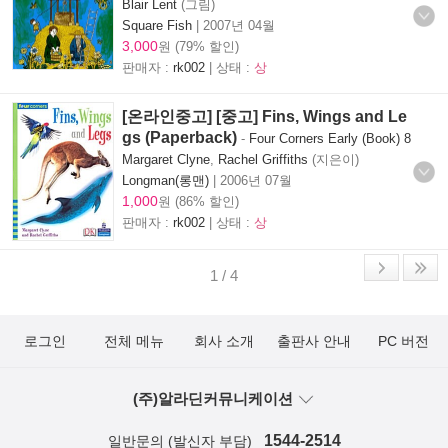
Blair Lent
(그림)
Square Fish
|
2007년 04월
3,000
원 (79% 할인)
판매자 :
rk002
| 상태 :
상
[온라인중고] [중고] Fins, Wings and Le
gs (Paperback)
-
Four Corners Early (Book) 8
Margaret Clyne
,
Rachel Griffiths
(지은이)
Longman(롱맨)
|
2006년 07월
1,000
원 (86% 할인)
판매자 :
rk002
| 상태 :
상
1 / 4
로그인
전체 메뉴
회사 소개
출판사 안내
PC 버전
(주)알라딘커뮤니케이션
1544-2514
일반문의 (발신자 부담)