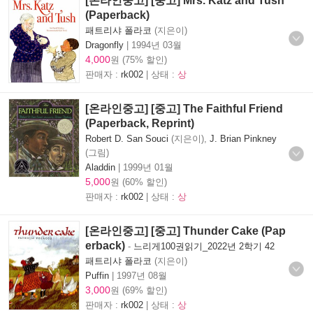
[온라인중고] [중고] Mrs. Katz and Tush
(Paperback)
패트리샤 폴라코
(지은이)
Dragonfly
|
1994년 03월
4,000
원 (75% 할인)
판매자 :
rk002
| 상태 :
상
[온라인중고] [중고] The Faithful Friend
(Paperback, Reprint)
Robert D. San Souci
(지은이),
J. Brian Pinkney
(그림)
Aladdin
|
1999년 01월
5,000
원 (60% 할인)
판매자 :
rk002
| 상태 :
상
[온라인중고] [중고] Thunder Cake (Pap
erback)
-
느리게100권읽기_2022년 2학기 42
패트리샤 폴라코
(지은이)
Puffin
|
1997년 08월
3,000
원 (69% 할인)
판매자 :
rk002
| 상태 :
상