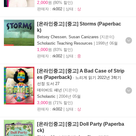
2,000
원 (80% 할인)
판매자 :
rk002
| 상태 :
상
[온라인중고] [중고] Storms (Paperbac
k)
Betsey Chessen
,
Susan Canizares
(지은이)
Scholastic Teaching Resources
|
1998년 06월
1,000
원 (83% 할인)
판매자 :
rk002
| 상태 :
중
[온라인중고] [중고] A Bad Case of Strip
es (Paperback)
-
느리게 읽기 2022년 3학기
선정 도서 27
데이비드 섀넌
(지은이)
Scholastic
|
2004년 05월
3,000
원 (71% 할인)
판매자 :
rk002
| 상태 :
상
[온라인중고] [중고] Doll Party (Paperba
ck)