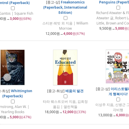
[중고-상]
Freakonomics
Penguins (Paper
ntrol (Paperback)
(Paperback, International
Edition)
Richard Atwater & F
 Gantos | Square Fish
Atwater 글, Robert 
00
원→
3,000
원(68%)
스티븐 레빗 외 지음 | William
Little, Brown and 
Morrow
9,500
원→
5,000
원(
12,000
원→
4,000
원(67%)
[중고-상]
아리스토텔레
고-최상]
Whittington
[중고-최상]
배움의 발견
게 행복이다!
(Paperback)
타라 웨스트오버 지음, 김희정
이성주 지음, 신병근 그
mstrong, Alan W. |
옮김 | 열린책들
각비행
Yearling Books
18,000
원→
12,000
원(33%)
13,000
원→
6,000
원
00
원→
5,000
원(47%)