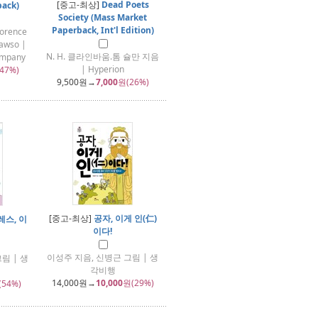
[중고-최상]
Dead Poets
back)
Society (Mass Market
Paperback, Int'l Edition)
lorence
Lawso |
N. H. 클라인바움.톰 슐만 지음
Company
| Hyperion
47%)
9,500
원→
7,000
원(26%)
[중고-최상]
공자, 이게 인(仁)
스, 이
이다!
이성주 지음, 신병근 그림 | 생
림 | 생
각비행
14,000
원→
10,000
원(29%)
(54%)