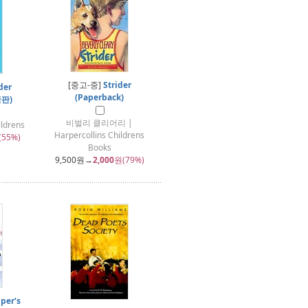
[중고-중]
Strider
der
(Paperback)
국판)
비벌리 클리어리 |
ildrens
Harpercollins Childrens
(55%)
Books
9,500
원→
2,000
원(79%)
per‘s