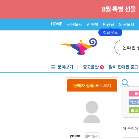
HOME
국내도서
전자책
만권당
외국도서
첫달무료
온라인 
분야보기
중고음반
많이 판매된 중고
N
1천원부터
중고음반
판매자 상품
모두보기
배
최소
출고
이 분야
ynomi
실버셀러