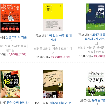
[중고-최상]
2017 에
[중고-최상]
뼈 있는 아무 말 대
-중]
신경 끄기의 기술
중개사 2차 기
잔치
슨 지음, 한재호 옮김 |
임선정.배상용.신성룡
신영준.고영성 지음 | 로크미디
갤리온
지음 | 에듀윌
어
000
원→
5,000
원(67%)
18,000
원→
10,000
원
15,800
원→
10,000
원(37%)
[중고-상]
동대문 외
-최상]
중학 수학 16시간
[중고-최상]
세상에 대하여 우