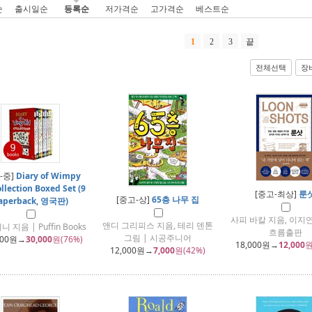
순
출시일순
등록순
저가격순
고가격순
베스트순
1
2
3
끝
전체선택
장
-중]
Diary of Wimpy
llection Boxed Set (9
[중고-최상]
룬
[중고-상]
65층 나무 집
aperback, 영국판)
사피 바칼 지음, 이지연
앤디 그리피스 지음, 테리 덴톤
 지음 | Puffin Books
흐름출판
그림 | 시공주니어
000
원→
30,000
원(76%)
18,000
원→
12,000
원
12,000
원→
7,000
원(42%)