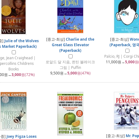
[중고-최상]
Charlie and the
[중고-최상]
Won
중]
Julie of the Wolves
Great Glass Elevator
(Paperback, 영
s Market Paperback)
(Paperback)
Palcio, RJ | Corgi Ch
ge, Jean Craighead |
로알드 달 지음, 퀸틴 블레이크
11,000
원→
5,000
원
percollins Childrens
그림 | Puffin
Books
9,500
원→
5,000
원(47%)
700
원→
3,000
원(72%)
[중고-최상]
Mr. Pop
-중]
Joey Pigza Loses