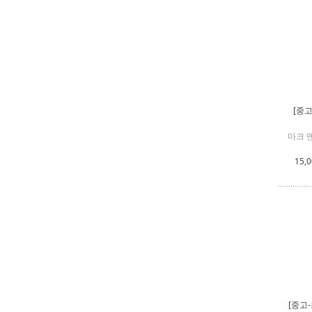
[중고
마크 맨
15,
[중고