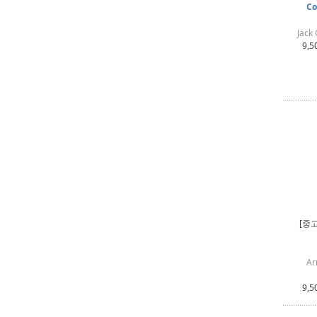
Co
Jack
9,5
[중
Ar
9,5