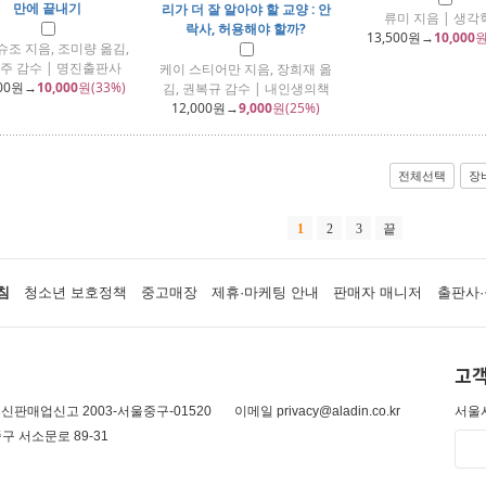
만에 끝내기
리가 더 잘 알아야 할 교양 : 안
류미 지음 | 생각
락사, 허용해야 할까?
13,500
원→
10,000
원
슈조 지음, 조미량 옮김,
주 감수 | 명진출판사
케이 스티어만 지음, 장희재 옮
00
원→
10,000
원(33%)
김, 권복규 감수 | 내인생의책
12,000
원→
9,000
원(25%)
전체선택
장
1
2
3
끝
침
청소년 보호정책
중고매장
제휴·마케팅 안내
판매자 매니저
출판사·
고객
신판매업신고 2003-서울중구-01520
이메일 privacy@aladin.co.kr
서울시
구 서소문로 89-31