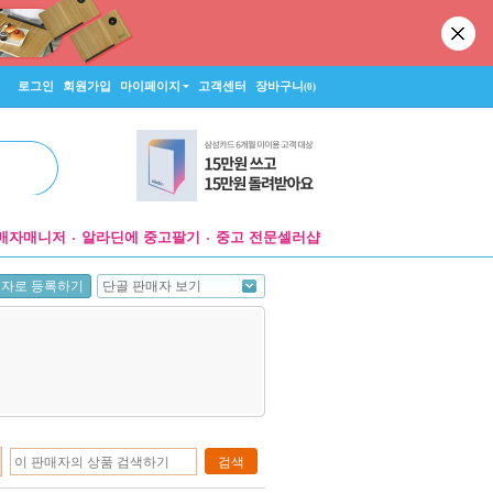
로그인
회원가입
마이페이지
고객센터
장바구니
(0)
매자매니저
알라딘에 중고팔기
중고 전문셀러샵
단골 판매자 보기
매자로 등록하기
검색