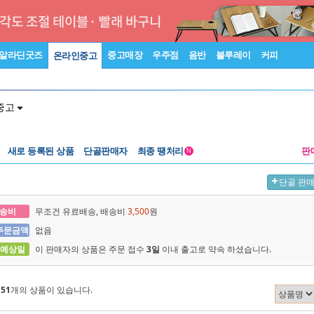
알라딘굿즈
중고매장
우주점
음반
블루레이
커피
온라인중고
중고
새로 등록된 상품
단골판매자
최종 땡처리
판
N
단골 판
송비
무조건 유료배송, 배송비
3,500
원
주문금액
없음
 예상일
이 판매자의 상품은 주문 접수
3일
이내 출고로 약속 하셨습니다.
에
51
개의 상품이 있습니다.