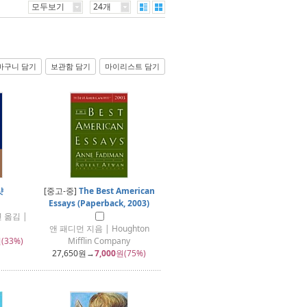
모두보기
24개
바구니 담기
보관함 담기
마이리스트 담기
샷
[중고-중]
The Best American
Essays (Paperback, 2003)
 옮김 |
앤 패디먼 지음 | Houghton
(33%)
Mifflin Company
27,650
원→
7,000
원(75%)