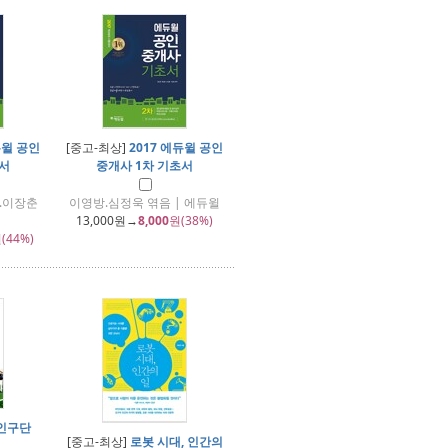
듀윌 공인
[중고-최상]
2017 에듀윌 공인
초서
중개사 1차 기초서
.이장춘
이영방.심정욱 엮음 | 에듀윌
13,000
원→
8,000
원(38%)
(44%)
인구단
[중고-최상]
로봇 시대, 인간의