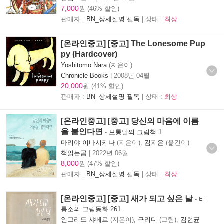
7,000
원 (46% 할인)
판매자 :
BN_상세설명 필독
| 상태 :
최상
[온라인중고] [중고] The Lonesome Pup
py (Hardcover)
Yoshitomo Nara
(지은이)
Chronicle Books
|
2008년 04월
20,000
원 (41% 할인)
판매자 :
BN_상세설명 필독
| 상태 :
최상
[온라인중고] [중고] 당신의 마음에 이름
을 붙인다면
-
보통날의 그림책 1
마리야 이바시키나
(지은이),
김지은
(옮긴이)
책읽는곰
|
2022년 06월
8,000
원 (47% 할인)
판매자 :
BN_상세설명 필독
| 상태 :
최상
[온라인중고] [중고] 새가 되고 싶은 날
-
비
룡소의 그림동화 261
인그리드 샤베르
(지은이),
구리디
(그림),
김현균