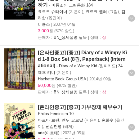
하기
-
비룡소의 그림동화 184
요르크 슈타이너
(지은이),
요르크 뮐러
(그림),
김
라합
(옮긴이)
비룡소
|
2007년 04월
3,000
원 (67% 할인)
판매자 :
BN_상세설명 필독
| 상태 :
상
[온라인중고] [중고] Diary of a Wimpy Ki
d 1-8 Box Set (8권, Paperback) (Intern
ational)
-
Diary of a Wimpy Kid (윔피키드) 34
제프 키니
(지은이)
Hachette Book Group USA
|
2014년 09월
50,000
원 (40% 할인)
판매자 :
BN_상세설명 필독
| 상태 :
상
[온라인중고] [중고] 가부장제 깨부수기
-
Philos Feminism 10
마르타 브렌
,
옌뉘 요르달
(지은이),
손화수
(옮긴
이),
권김현영
(해제)
arte(아르테)
|
2022년 05월