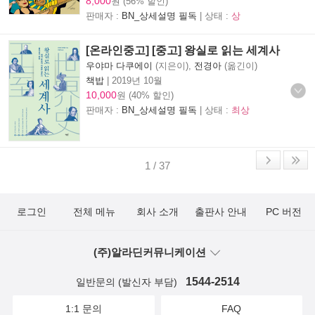
8,000
원 (56% 할인)
판매자 :
BN_상세설명 필독
| 상태 :
상
[온라인중고] [중고] 왕실로 읽는 세계사
우야마 다쿠에이
(지은이),
전경아
(옮긴이)
책밥
|
2019년 10월
10,000
원 (40% 할인)
판매자 :
BN_상세설명 필독
| 상태 :
최상
1 / 37
로그인
전체 메뉴
회사 소개
출판사 안내
PC 버전
(주)알라딘커뮤니케이션
1544-2514
일반문의 (발신자 부담)
1:1 문의
FAQ