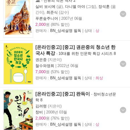
교
-
인류의 작은 역사 2
실비 보시에
(글),
다니엘 마야
(그림),
장석훈
(옮
긴이),
최준식
(감수)
푸른숲주니어
|
2007년 06월
2,000
원 (80% 할인)
판매자 :
BN_상세설명 필독
| 상태 :
상
[온라인중고] [중고] 권은중의 청소년 한
국사 특강
-
10대를 위한 인문학 특강 시리즈 8
권은중
(지은이)
철수와영희
|
2022년 06월
7,000
원 (53% 할인)
판매자 :
BN_상세설명 필독
| 상태 :
최상
[온라인중고] [중고] 완득이
-
창비청소년문
학 8
김려령
(지은이)
창비
|
2008년 03월
2,000
원 (76% 할인)
판매자 :
BN_상세설명 필독
| 상태 :
상