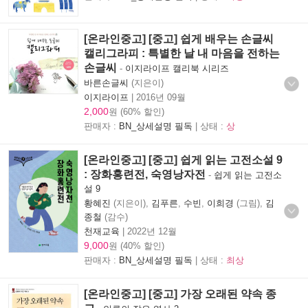
[온라인중고] [중고] 쉽게 배우는 손글씨
캘리그라피 : 특별한 날 내 마음을 전하는
손글씨
-
이지라이프 캘리북 시리즈
바른손글씨
(지은이)
이지라이프
|
2016년 09월
2,000
원 (60% 할인)
판매자 :
BN_상세설명 필독
| 상태 :
상
[온라인중고] [중고] 쉽게 읽는 고전소설 9
: 장화홍련전, 숙영낭자전
-
쉽게 읽는 고전소
설 9
황혜진
(지은이),
김푸른
,
수빈
,
이희경
(그림),
김
종철
(감수)
천재교육
|
2022년 12월
9,000
원 (40% 할인)
판매자 :
BN_상세설명 필독
| 상태 :
최상
[온라인중고] [중고] 가장 오래된 약속 종