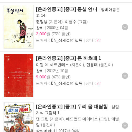
[온라인중고] [중고] 몽실 언니
-
창비아동문
고 14
권정생
(지은이),
이철수
(그림)
창비
|
2000년 04월
2,000
원 (75% 할인)
판매자 :
BN_상세설명 필독
| 상태 :
상
[온라인중고] [중고] 돈 끼호떼 1
미겔 데 세르반테스
(지은이),
민용태
(옮긴이)
창비
|
2012년 10월
9,000
원 (47% 할인)
판매자 :
BN_상세설명 필독
| 상태 :
상
[온라인중고] [중고] 우리 몸 대탐험
-
살림
지식 그림책 1
댄 그린
(지은이),
에드먼드 데이비스
(그림),
예병
일
(옮긴이)
살림어린이
|
2017년 04월