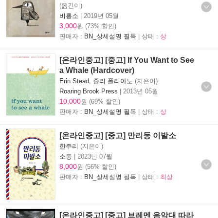
(옮긴이)
비룡소
|
2019년 05월
3,000
원 (73% 할인)
판매자 :
BN_상세설명 필독
| 상태 :
상
[온라인중고] [중고] If You Want to See
a Whale (Hardcover)
Erin Stead
,
줄리 폴리아노
(지은이)
Roaring Brook Press
|
2013년 05월
10,000
원 (69% 할인)
판매자 :
BN_상세설명 필독
| 상태 :
상
[온라인중고] [중고] 만리동 이발소
한주리
(지은이)
소동
|
2023년 07월
8,000
원 (56% 할인)
판매자 :
BN_상세설명 필독
| 상태 :
최상
[온라인중고] [중고] 브레멘 음악대 따라