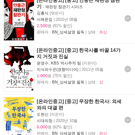
[온라인중고] [중고] 안중근 재판정 참관
기
-
재판정 참관기 시리즈
김흥식
(엮은이)
서해문집
|
2015년 08월
2,500
원 (81% 할인)
판매자 :
BN_상세설명 필독
| 상태 :
최상
[온라인중고] [중고] 한국사를 바꿀 14가
지 거짓과 진실
윤영수
,
KBS 역사추적 팀
(지은이)
지식파수꾼(경향미디어)
|
2011년 05월
1,000
원 (75% 할인)
판매자 :
BN_상세설명 필독
| 상태 :
상
[온라인중고] [중고] 무장한 한국사: 외세
와의 대결 편
도현신
(지은이)
시대의창
|
2020년 10월
6,000
원 (62% 할인)
판매자 :
BN_상세설명 필독
| 상태 :
최상