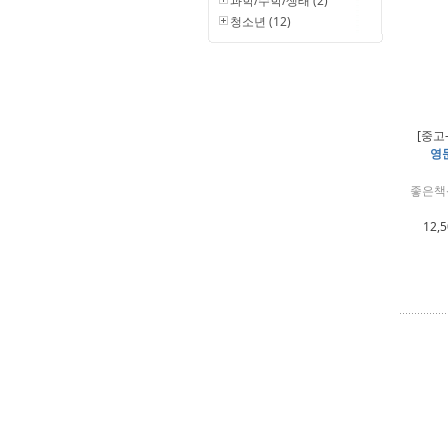
과학/수학/생태 (2)
청소년 (12)
[중고
영문
좋은책
12,