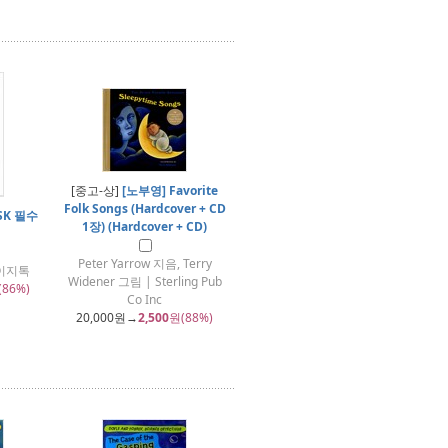
[중고-상]
[노부영] Favorite
Folk Songs (Hardcover + CD
SK 필수
1장) (Hardcover + CD)
Peter Yarrow 지음, Terry
벗이지톡
Widener 그림 | Sterling Pub
(86%)
Co Inc
20,000
원→
2,500
원(88%)