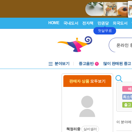
HOME
국내도서
전자책
만권당
외국도서
첫달무료
온라인 
분야보기
중고음반
많이 판매된 중고
N
1천원부터
중고음반
판매자 상품
모두보기
배
최소
출고
이 분야
책정리중
실버셀러