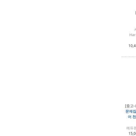
Har
10,
[중고-
문제집
어 천
에듀원
15,