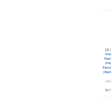
[중
Pre
Panc
Pre
Panca
(Har
Lit
34,