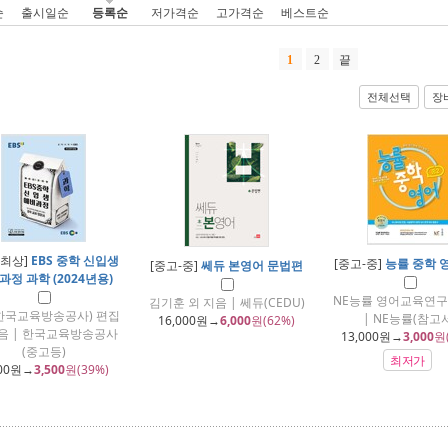
순
출시일순
등록순
저가격순
고가격순
베스트순
1
2
끝
전체선택
장
-최상]
EBS 중학 신입생
[중고-중]
능률 중학 
[중고-중]
쎄듀 본영어 문법편
과정 과학 (2024년용)
NE능률 영어교육연구
김기훈 외 지음 | 쎄듀(CEDU)
(한국교육방송공사) 편집
| NE능률(참고서
16,000
원→
6,000
원(62%)
음 | 한국교육방송공사
13,000
원→
3,000
원
(중고등)
최저가
00
원→
3,500
원(39%)