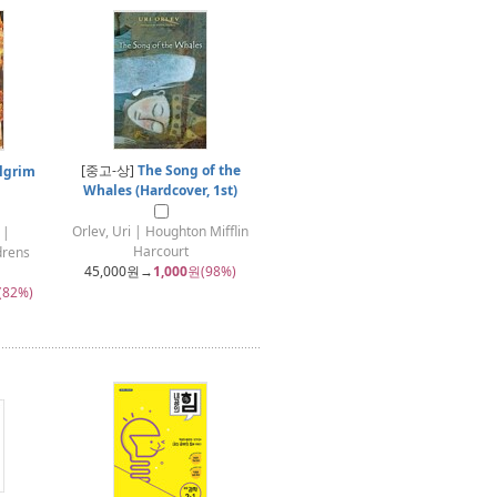
[중고-상]
The Song of the
ilgrim
Whales (Hardcover, 1st)
Orlev, Uri | Houghton Mifflin
 |
Harcourt
drens
45,000
원→
1,000
원(98%)
(82%)