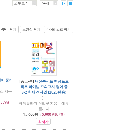
모두보기
24개
바구니 담기
보관함 담기
마이리스트 담기
영어 중2
[중고-중]
내신콘서트 백점프로
젝트 파이널 모의고사 영어 중
소 지음
3-2 천재 정사열 (2025년용)
)
(77%)
에듀플라자 편집부 지음 | 에듀
플라자
15,000
원→
5,000
원(67%)
최저가