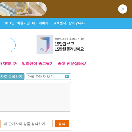
로그인
회원가입
마이페이지
고객센터
장바구니
(0)
매자매니저
알라딘에 중고팔기
중고 전문셀러샵
단골 판매자 보기
매자로 등록하기
검색