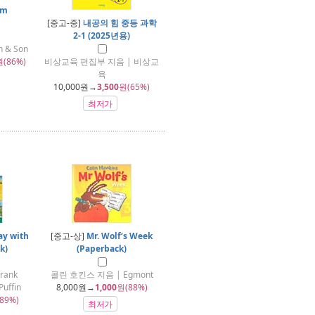
um
[중고-중]
내공의 힘 중등 과학
2-1 (2025년용)
n & Son
원(86%)
비상교육 편집부 지음 | 비상교
육
10,000
원→
3,500
원(65%)
최저가
ay with
[중고-상]
Mr. Wolf‘s Week
k)
(Paperback)
rank
콜린 호킨스 지음 | Egmont
uffin
8,000
원→
1,000
원(88%)
89%)
최저가