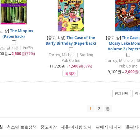
고-상]
The Minpins
(Paperback)
[중고-최상]
The Case of the
[중고-상]
The Case 
Barfy Birthday (Paperback)
Mossy Lake Mons
드 달 지음 | Puffin
Volume 2 (Paper
000
원→
2,500
원(77%)
Torrey, Michele | Sterling
Pub Co Inc
Torrey, Michele | St
11,720
원→
1,500
원(87%)
Pub Co Inc
9,100
원→
2,000
원(
최저가
전체선택
장
1
2
끝
침
청소년 보호정책
중고매장
제휴·마케팅 안내
판매자 매니저
출판사·