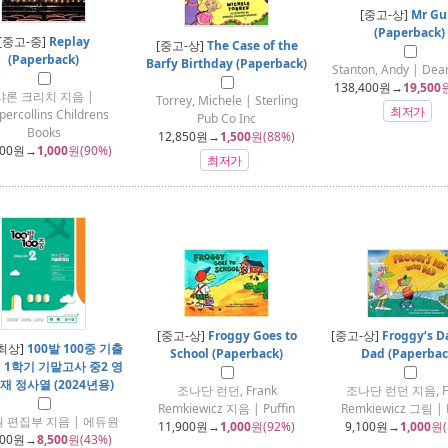
[중고-상]
Mr G
(Paperback)
[중고-중]
Replay
[중고-상]
The Case of the
(Paperback)
Barfy Birthday (Paperback)
Stanton, Andy | Dea
138,400
원→
19,500
샤론 크리치 지음 |
Torrey, Michele | Sterling
최저가
percollins Childrens
Pub Co Inc
Books
12,850
원→
1,500
원(88%)
400
원→
1,000
원(90%)
최저가
[중고-상]
Froggy Goes to
[중고-상]
Froggy‘s D
최상]
100발 100중 기출
School (Paperback)
Dad (Paperbac
 1학기 기말고사 중2 영
재 정사열 (2024년용)
조나단 런던, Frank
조나단 런던 지음, F
Remkiewicz 지음 | Puffin
Remkiewicz 그림 | P
 편집부 지음 | 에듀원
11,900
원→
1,000
원(92%)
9,100
원→
1,000
원(
000
원→
8,500
원(43%)