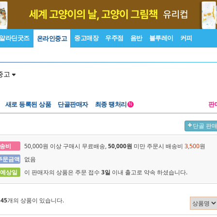
알라딘굿즈
중고매장
우주점
음반
블루레이
커피
온라인중고
중고
새로 등록된 상품
단골판매자
최종 땡처리
판
N
단골 판
송비
50,000원 이상 구매시 무료배송,
50,000원
미만 주문시 배송비
3,500
원
주문금액
없음
 예상일
이 판매자의 상품은 주문 접수
3일
이내 출고로 약속 하셨습니다.
에
45
개의 상품이 있습니다.