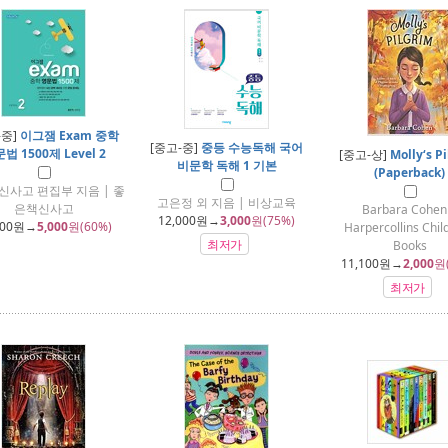
-중]
이그잼 Exam 중학
[중고-중]
중등 수능독해 국어
법 1500제 Level 2
[중고-상]
Molly‘s P
비문학 독해 1 기본
(Paperback)
신사고 편집부 지음 | 좋
고은정 외 지음 | 비상교육
은책신사고
Barbara Cohen
12,000
원→
3,000
원(75%)
500
원→
5,000
원(60%)
Harpercollins Chil
최저가
Books
11,100
원→
2,000
원
최저가