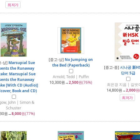
최저가
[중고-상]
No Jumping on
고-상]
Marsupial Sue
the Bed (Paperback)
[중고-중]
시나공 新H
sents the Runaway
단어 5급
ake: Marsupial Sue
Arnold, Tedd | Puffin
sents the Runaway
10,300
원→
2,500
원(76%)
최은경 지음 | 길
ke [With CD (Audio)]
14,800
원→
2,000
원
dcover, Book and CD)
최저가
hgow, John | Simon &
Schuster
730
원→
8,000
원(77%)