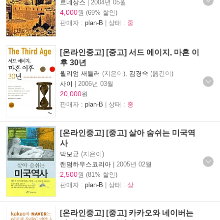
르네상스
|
2004년 05월
4,000
원 (69% 할인)
판매자 :
plan-B
| 상태 :
중
[온라인중고] [중고] 서드 에이지, 마흔 이
후 30년
윌리엄 새들러
(지은이),
김경숙
(옮긴이)
사이
|
2006년 03월
20,000
원
판매자 :
plan-B
| 상태 :
중
[온라인중고] [중고] 살아 숨쉬는 미국역
사
박보균
(지은이)
랜덤하우스코리아
|
2005년 02월
2,500
원 (81% 할인)
판매자 :
plan-B
| 상태 :
상
[온라인중고] [중고] 카카오와 네이버는