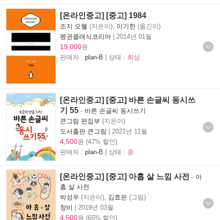
[온라인중고] [중고] 1984
조지 오웰
(지은이),
이기한
(옮긴이)
펭귄클래식코리아
|
2014년 01월
19,000
원
판매자 :
plan-B
| 상태 :
최상
[온라인중고] [중고] 바른 손글씨 동시쓰
기 55
-
바른 손글씨 동시쓰기
큰그림 편집부
(지은이)
도서출판 큰그림
|
2021년 11월
4,500
원 (47% 할인)
판매자 :
plan-B
| 상태 :
중
[온라인중고] [중고] 아홉 살 느낌 사전
-
아
홉 살 사전
박성우
(지은이),
김효은
(그림)
창비
|
2019년 03월
4,500
원 (65% 할인)