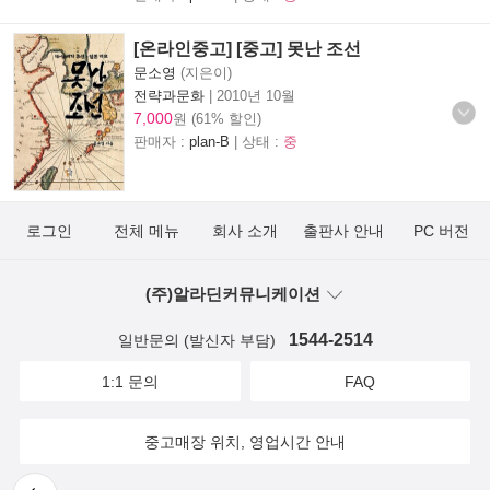
[온라인중고] [중고] 못난 조선
문소영
(지은이)
전략과문화
|
2010년 10월
7,000
원 (61% 할인)
판매자 :
plan-B
| 상태 :
중
로그인
전체 메뉴
회사 소개
출판사 안내
PC 버전
(주)알라딘커뮤니케이션
1544-2514
일반문의 (발신자 부담)
1:1 문의
FAQ
중고매장 위치, 영업시간 안내
뒤로