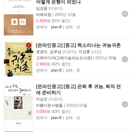
어떻게 은행이 되었나
김강원
(지은이)
미래의창
|
2020년 12월
1,500
원 (91% 할인)
판매자 :
plan-B
| 상태 :
상
[온라인중고] [중고] 똑소리나는 귀농귀촌
권경미
,
김부성
(지은이),
이강훈
(사진)
고래미디어(고래가숨쉬는도서관)
|
2012년 09월
2,900
원 (82% 할인)
판매자 :
plan-B
| 상태 :
중
[온라인중고] [중고] 은퇴 후 귀농, 퇴직 전
에 준비하기
이상인
(지은이)
아름다운사람들
|
2010년 01월
3,000
원 (83% 할인)
판매자 :
plan-B
| 상태 :
상