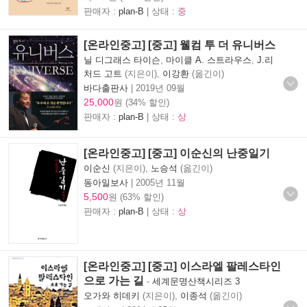
판매자 :
plan-B
| 상태 :
중
[온라인중고] [중고] 웰컴 투 더 유니버스
닐 디그래스 타이슨
,
마이클 A. 스트라우스
,
J.리
처드 고트
(지은이),
이강환
(옮긴이)
바다출판사
|
2019년 09월
25,000
원 (34% 할인)
판매자 :
plan-B
| 상태 :
상
[온라인중고] [중고] 이순신의 난중일기
이순신
(지은이),
노승석
(옮긴이)
동아일보사
|
2005년 11월
5,500
원 (63% 할인)
판매자 :
plan-B
| 상태 :
상
[온라인중고] [중고] 이스라엘 팔레스타인
으로 가는 길
-
세계문명산책시리즈 3
오가와 히데키
(지은이),
이종석
(옮긴이)