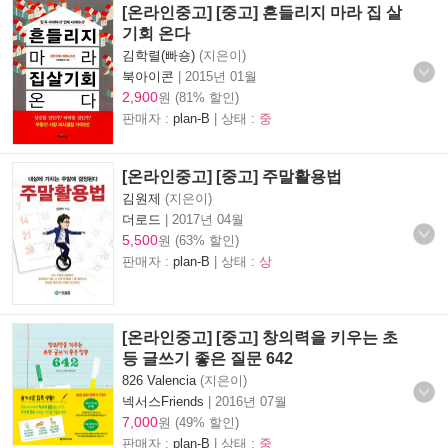
[온라인중고] [중고] 흔들리지 마라 집 살
기회 온다
김학렬(빠숑)
(지은이)
북아이콘
|
2015년 01월
2,900
원 (81% 할인)
판매자 :
plan-B
| 상태 :
중
[온라인중고] [중고] 주말활용법
김원제
(지은이)
더로드
|
2017년 04월
5,500
원 (63% 할인)
판매자 :
plan-B
| 상태 :
상
[온라인중고] [중고] 창의력을 키우는 초
등 글쓰기 좋은 질문 642
826 Valencia
(지은이)
넥서스Friends
|
2016년 07월
7,000
원 (49% 할인)
판매자 :
plan-B
| 상태 :
중