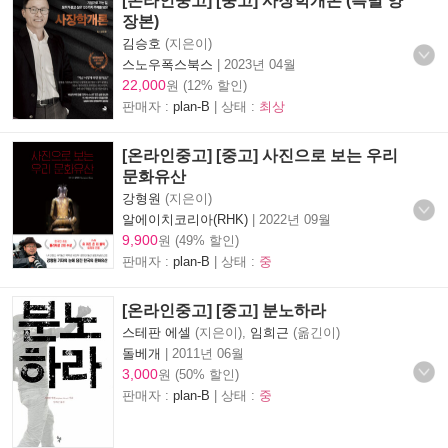
[온라인중고] [중고] 사장학개론 (특별 양
장본)
김승호
(지은이)
스노우폭스북스
|
2023년 04월
22,000
원 (12% 할인)
판매자 :
plan-B
| 상태 :
최상
[온라인중고] [중고] 사진으로 보는 우리
문화유산
강형원
(지은이)
알에이치코리아(RHK)
|
2022년 09월
9,900
원 (49% 할인)
판매자 :
plan-B
| 상태 :
중
[온라인중고] [중고] 분노하라
스테판 에셀
(지은이),
임희근
(옮긴이)
돌베개
|
2011년 06월
3,000
원 (50% 할인)
판매자 :
plan-B
| 상태 :
중